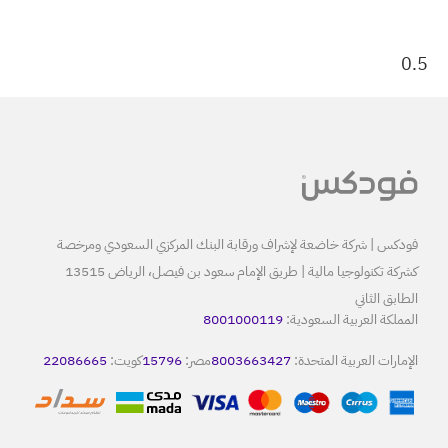
البنك المركزي السعودي ومرخصة
كشركة تكنولوجيا مالية | طريق الإمام سعود بن فيصل، الرياض 13515
80
8
مصر:
15796
كويت:
22086665