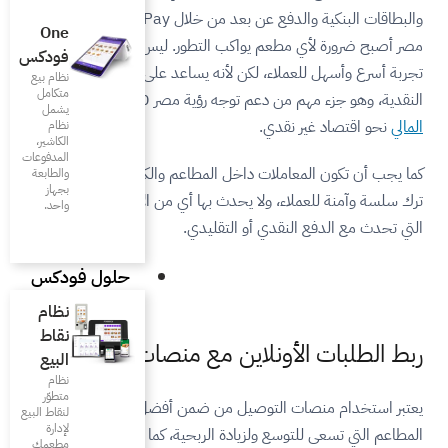
والبطاقات البنكية والدفع عن بعد من خلال Apple Pay المتاحة في
One
التطور. ليس فقط لأنه يقدم
فودكس
نه يساعد على تقليل التعاملات
نظام بيع
متكامل
ؤية مصر 2030
للشمول
يشمل
نظام
الكاشير،
المدفوعات
المطاعم والكافيهات وحتى الفود
والطابعة
بجهاز
 بها أي من الأخطاء أو المشكلات
واحد.
قليدي.
حلول فودكس
نظام
نقاط
 مع منصات التوصيل
البيع
نظام
متطوّر
من ضمن أفضل الممارسات
لنقاط البيع
لإدارة
 الربحية، كما أن استخدام
مطعمك