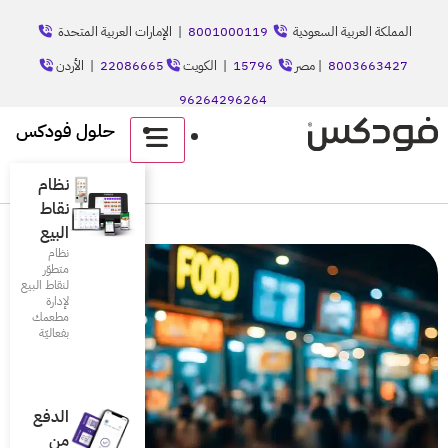
8001
| الإمارات العربية المتحدة
الكويت
22086665
| الأردن
حلول فودكس
English
نظام
نقاط
البيع
نظام
متطوّر
لنقاط البيع
لإدارة
مطعمك
بفعاليّة
الدفع
من