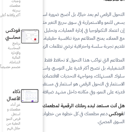
وجبات
مطعمك
بسرعة
أصبح ضرورة استراتيجية لكل مطعم
أكبر وكفاءة أعلى
ريع التغير مثل السوق المصري.
ليات، وتحليل البيانات، والتواصل
فودكس
محاسبي
افسية حقيقية، ويساعدها على
برنامج
تطلعات الزبائن المعاصرين.
المحاسبة
والإدارة
المالية
 تحافظ فقط على كفاءتها
الشاملة،
مصمم خصيصاً للمطاعم
التوسع، واستيعاب التغيرات في
الاقتصادية. وبالتالي، فإن
تثمار في مستقبل مطعمك، في
ذكاء
هد ضيافة أكثر ذكاءً وابتكارًا.
الأعمال
عزز أداء
قمية لمطعمك؟
اكتشف كيف يمكن
مطعمك و
من خطوات التحول الرقمي في
استغل
فرص النمو
الخفية من
خلال فهم