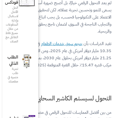
فودكس
أصبح ضرورة أساسية لأي مطعم
الحل
لكن لتحقيق نتائج فعالة، لا يكفي
الأمثل
لاستقبال
بل يجب اتباع أفضل الممارسات
وإدارة
ن ناجح يحقق الأهداف التشغيلية
المدفوعات
من خلال
جميع نقاط
التفاعل مع
العملاء
ت الطعام
في مصر يُقدر بنحو
10.35 مليار دولار أمريكي في عام 2025، ومن المتوقع أن يصل إلى
الطلب
21.25 مليار دولار أمريكي بحلول عام 2030، بمعدل نمو سنوي
الذاتي
تجربة
طلب
متميزة في
مطعمك‎
 السحابي
الرقمي في مصر، استخدام سيستم