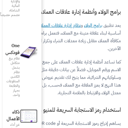
والإدارة
المالية
اقات العملاء
الشاملة،
مصمم خصيصاً للمطاعم
علاقات العملاء
(CRM) خطوة
اء، فتعمل برامج ولاء المطاعم على
لشراء وتكرار الزيارات ودعوة
One
فودكس
نظام بيع
ملاء على جمع بيانات أساسية مثل
متكامل
يشمل
نات دقيقة مثل تفضيلات العملاء
نظام
 لك تقديم عروض وخدمات مخصصة.
الكاشير،
المدفوعات
اء فحسب، بل يسهم أيضًا في زيادة
والطابعة
بجهاز
رية.
واحد.
عة للمنيو والطلبات
ذكاء
الأعمال
يساهم إدراج رموز الاستجابة السريعة أو QR code في المنيو وخيارات
عزز أداء