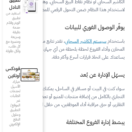
تطبيق
ع السحابي. وهاهي أهم الأسباب
النادل
الرقمي للمطاعم والكافيهات.
استفيد من
تطبيق
الويتر وقدّم
ت
خدمة
دقيقة
وسريعة
، تقدر تتابع مبيعاتك وحركة
ومتميزة مع
كل طلب،
من أي جهاز، دون تأخير، وهو ما
ولكل طاولة
ثر دقة.
فودكس
أونلاين
خيارك
الأسهل
لساحل، يمكنك إدارة نشاطك
لخدمات
للمنيو أو تعديل الأسعار ومراجعة
الطلبات
عبر
ين، من خلال الموبايل أو اللابتوب.
الموقع/
التطبيق
وحلول
الدفع
الإلكتروني