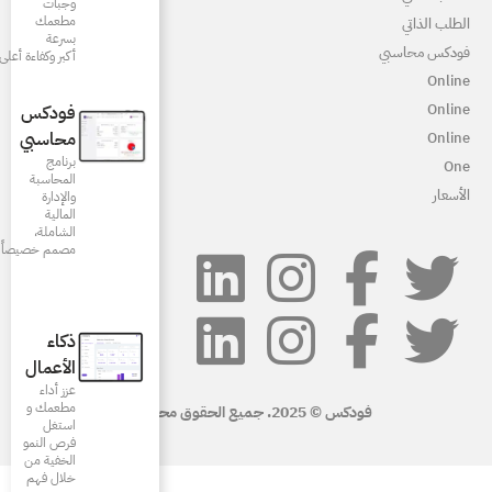
وجبات
مطعمك
بسرعة
أكبر وكفاءة أعلى
فودكس
محاسبي
برنامج
المحاسبة
والإدارة
المالية
الشاملة،
مصمم خصيصاً للمطاعم
ذكاء
الأعمال
عزز أداء
مطعمك و
استغل
فرص النمو
الخفية من
خلال فهم