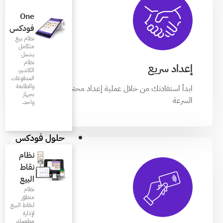
One
فودكس
نظام بيع
متكامل
يشمل
نظام
الكاشير،
المدفوعات
والطابعة
ة إعداد محترفة وفائقة
بجهاز
واحد.
حلول فودكس
نظام
نقاط
البيع
نظام
متطوّر
لنقاط البيع
لإدارة
مطعمك