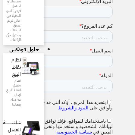
مطعمك و
استغل
فرص النمو
الخفية من
خلال فهم
عميق
لبياناتك
وتمثيل ذكى
لأرقامك
حلول فودكس
نظام
نقاط
البيع
نظام
متطوّر
لنقاط البيع
لإدارة
مطعمك
بفعاليّة
شاشـــــــــــة
العميل