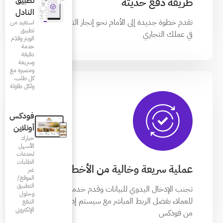
تطبيق
النادل
نحو إنجاز التحول الرقمي
استفيد من
تطبيق
الويتر وقدّم
خدمة
دقيقة
وسريعة
ومتميزة مع
كل طلب،
ولكل طاولة
فودكس
أونلاين
خيارك
الأسهل
لخدمات
الطلبات
من الأخطاء
عبر
الموقع/
التطبيق
نات وقدم خدمة دفع سريعة
وحلول
 مع سيستم إدارة المطاعم
الدفع
الإلكتروني