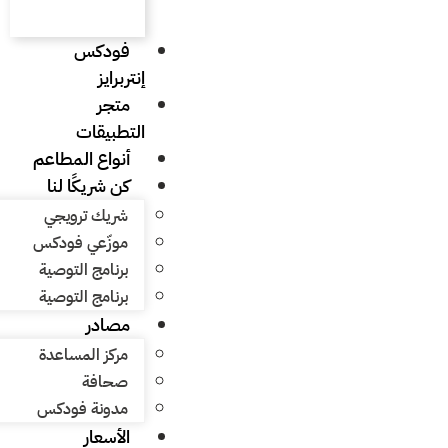
فودكس
إنتربرايز
متجر
التطبيقات
أنواع المطاعم
كن شريكًا لنا
شريك ترويجي
موزّعي فودكس
برنامج التوصية
برنامج التوصية
مصادر
مركز المساعدة
صحافة
مدونة فودكس
الأسعار