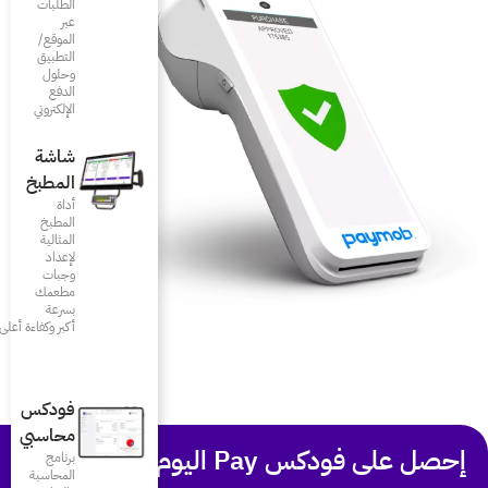
الطلبات
عبر
الموقع/
التطبيق
وحلول
الدفع
الإلكتروني
شاشة
المطبخ
أداة
المطبخ
المثالية
لإعداد
وجبات
مطعمك
بسرعة
أكبر وكفاءة أعلى
فودكس
محاسبي
برنامج
المحاسبة