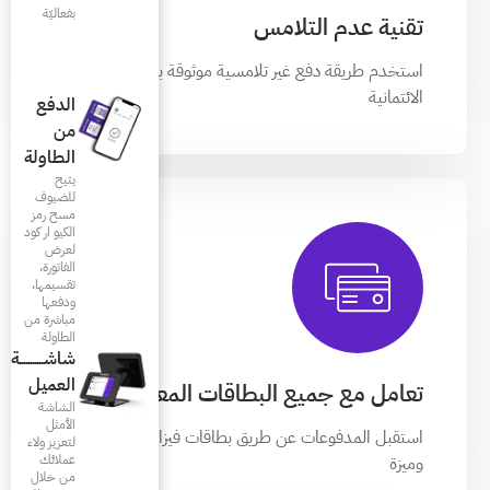
بفعاليّة
ية موثوقة بالبطاقة
الدفع
من
الطاولة
يتيح
للضيوف
مسح رمز
الكيو ار كود
لعرض
الفاتورة،
تقسيمها،
ودفعها
مباشرة من
الطاولة
شاشـــــــــــة
العميل
اقات المعروفة
الشاشة
الأمثل
طاقات فيزا وماستر كارد
لتعزيز ولاء
عملائك
من خلال