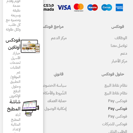
الويتر وقدّم
خدمة
دقيقة
وسريعة
ومتميزة مع
كل طلب،
مراجع فودكس
ولكل طاولة
ركز الدعم
فودكس
أونلاين
خيارك
الأسهل
لخدمات
الطلبات
عبر
قانوني
الموقع/
التطبيق
ياسة الخصوصية
وحلول
الدفع
لشّروط والأحكام
الإلكتروني
ماية العملاء
شاشة
المطبخ
مكانية الوصول
أداة
المطبخ
المثالية
لإعداد