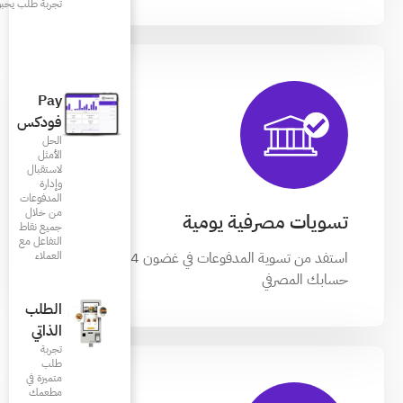
تجربة طلب يحبونها
Pay
فودكس
الحل
الأمثل
لاستقبال
وإدارة
المدفوعات
من خلال
ية
جميع نقاط
التفاعل مع
العملاء
استفد من تسوية المدفوعات في غضون 24 ساعة إلى
الطلب
الذاتي
تجربة
طلب
متميزة في
مطعمك‎