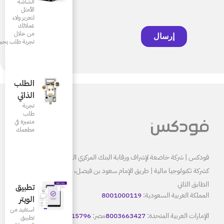
الشاشة
الأمثل
لتعزيز ولاء
عملائك
من خلال
تجربة طلب يحبونها
الطلب
الذاتي
تجربة
طلب
متميزة في
مطعمك‎
البنك المركزي السعودي ومرخصة
كشركة تكنولوجيا مالية | طريق الإمام سعود بن فيصل، الرياض 13515
تطبيق
80
الويتر
استفيد من
8
مصر:
15796
كويت:
22086665
تطبيق