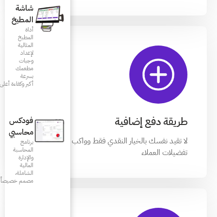
شاشة
المطبخ
أداة
المطبخ
المثالية
لإعداد
وجبات
مطعمك
بسرعة
أكبر وكفاءة أعلى
فودكس
محاسبي
ي فقط وواكب جميع
برنامج
المحاسبة
والإدارة
المالية
الشاملة،
مصمم خصيصاً للمطاعم