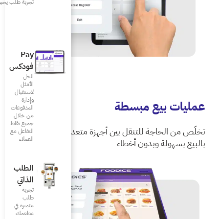
تجربة طلب يحبونها
Pay
فودكس
الحل
الأمثل
لاستقبال
وإدارة
المدفوعات
من خلال
جميع نقاط
أجهزة متعددة وقم
التفاعل مع
العملاء
الطلب
الذاتي
تجربة
طلب
متميزة في
مطعمك‎