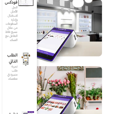
فودكس
الحل
الأمثل
لاستقبال
وإدارة
المدفوعات
من خلال
جميع نقاط
التفاعل مع
العملاء
الطلب
الذاتي
تجربة
طلب
متميزة في
مطعمك‎