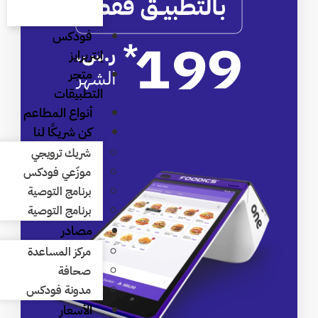
فودكس
إنتربرايز
متجر
التطبيقات
أنواع المطاعم
كن شريكًا لنا
شريك ترويجي
موزّعي فودكس
برنامج التوصية
برنامج التوصية
مصادر
مركز المساعدة
صحافة
مدونة فودكس
الأسعار