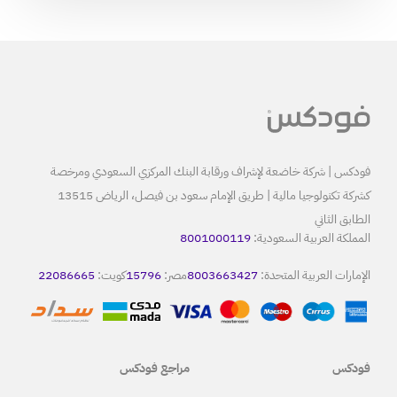
البنك المركزي السعودي ومرخصة
كشركة تكنولوجيا مالية | طريق الإمام سعود بن فيصل، الرياض 13515
80
8
مصر:
15796
كويت:
22086665
مراجع فودكس