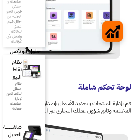
مطعمك و
استغل
فرص النمو
الخفية من
خلال فهم
عميق
لبياناتك
وتمثيل ذكى
لأرقامك
حلول فودكس
نظام
نقاط
البيع
نظام
متطوّر
لنقاط البيع
لإدارة
عار وإصدار التقارير
مطعمك
بفعاليّة
جاري عبر الويب
شاشـــــــــــة
العميل