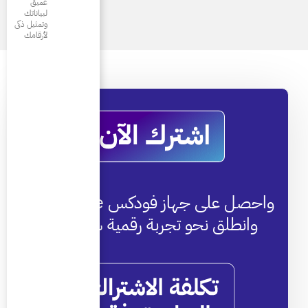
عميق
لبياناتك
وتمثيل ذكى
لأرقامك
واحصل على جهاز فودكس One مجاناً
 رقمية شاملة!*