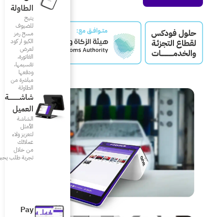
الطاولة
يتيح
للضيوف
مسح رمز
الكيو ار كود
لعرض
الفاتورة،
تقسيمها،
ودفعها
مباشرة من
الطاولة
شاشـــــــــــة
العميل
الشاشة
الأمثل
لتعزيز ولاء
عملائك
من خلال
تجربة طلب يحبونها
Pay