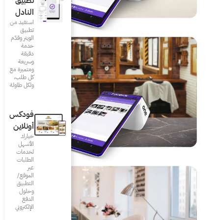
تطبيق
النادل
استفيد من
تطبيق
الويتر وقدّم
خدمة
دقيقة
وسريعة
ومتميزة مع
كل طلب،
ولكل طاولة
فودكس
أونلاين
خيارك
الأسهل
لخدمات
الطلبات
عبر
الموقع/
التطبيق
وحلول
الدفع
الإلكتروني