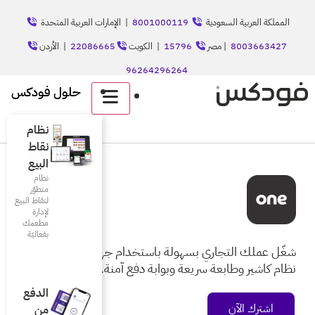
8001
| الإمارات العربية المتحدة
الكويت
22086665
| الأردن
حلول فودكس
English
نظام
نقاط
البيع
نظام
متطوّر
لنقاط البيع
لإدارة
مطعمك
بفعاليّة
ستخدام جهاز واحد فيه
ة دفع آمنة.
الدفع
من