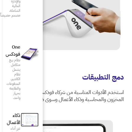
والإدارة
المالية
الشاملة،
مصمم خصيصاً للمطاعم
One
فودكس
نظام بيع
متكامل
يشمل
نظام
الكاشير،
المدفوعات
والطابعة
ركاء فودكس لإدارة
بجهاز
عمال وسوى ذلك
واحد.
ذكاء
الأعمال
عزز أداء