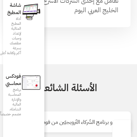
 الأسرع نموًّا في
شاشة
المطبخ
أداة
المطبخ
المثالية
لإعداد
وجبات
مطعمك
بسرعة
أكبر وكفاءة أعلى
فودكس
محاسبي
الشائعة
برنامج
المحاسبة
والإدارة
المالية
الشاملة،
مصمم خصيصاً للمطاعم
ويجيّين من فودكس؟