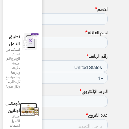
تطبيق
النادل
استفيد من
تطبيق
الويتر وقدّم
خدمة
دقيقة
وسريعة
ومتميزة مع
كل طلب،
ولكل طاولة
فودكس
أونلاين
خيارك
الأسهل
لخدمات