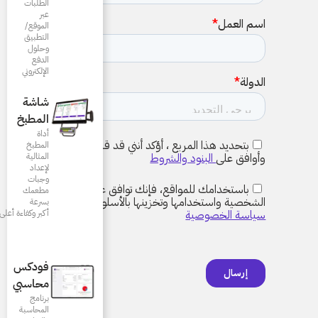
الطلبات
عبر
الموقع/
التطبيق
وحلول
الدفع
الإلكتروني
شاشة
المطبخ
أداة
المطبخ
المثالية
لإعداد
وجبات
مطعمك
بسرعة
أكبر وكفاءة أعلى
فودكس
محاسبي
برنامج
المحاسبة