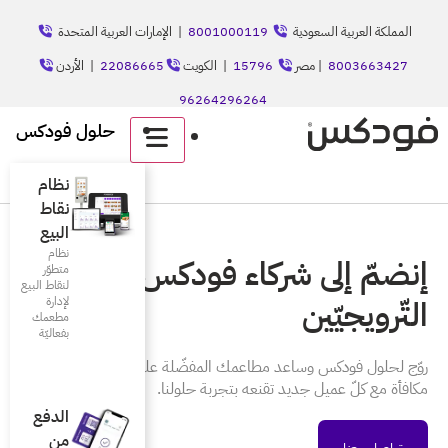
8001
| الإمارات العربية المتحدة
الكويت
22086665
| الأردن
حلول فودكس
English
نظام
نقاط
البيع
نظام
 فودكس
متطوّر
لنقاط البيع
لإدارة
مطعمك
بفعاليّة
لمفضّلة على النّمو. إحصل على
بة حلولنا.
الدفع
من