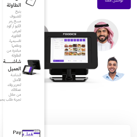
الطاولة
يتيح
للضيوف
مسح رمز
الكيو ار كود
لعرض
الفاتورة،
تقسيمها،
ودفعها
مباشرة من
الطاولة
شاشـــــــــــة
العميل
الشاشة
الأمثل
لتعزيز ولاء
عملائك
من خلال
تجربة طلب يحبونها
Pay