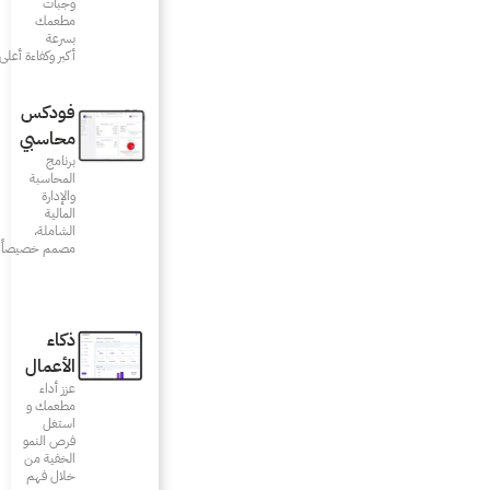
وجبات
مطعمك
بسرعة
أكبر وكفاءة أعلى
فودكس
محاسبي
برنامج
المحاسبة
والإدارة
المالية
الشاملة،
مصمم خصيصاً للمطاعم
ذكاء
الأعمال
عزز أداء
مطعمك و
استغل
فرص النمو
الخفية من
خلال فهم