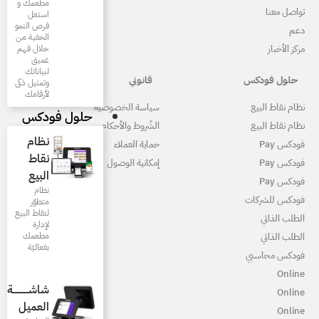
مطعمك و
استغل
فرص النمو
الخفية من
خلال فهم
عميق
لبياناتك
قانوني
وتمثيل ذكى
لأرقامك
ياسة الخصوصية
حلول فودكس
لشّروط والأحكام
نظام
ماية العملاء
نقاط
مكانية الوصول
البيع
نظام
متطوّر
لنقاط البيع
لإدارة
مطعمك
بفعاليّة
شاشـــــــــــة
العميل