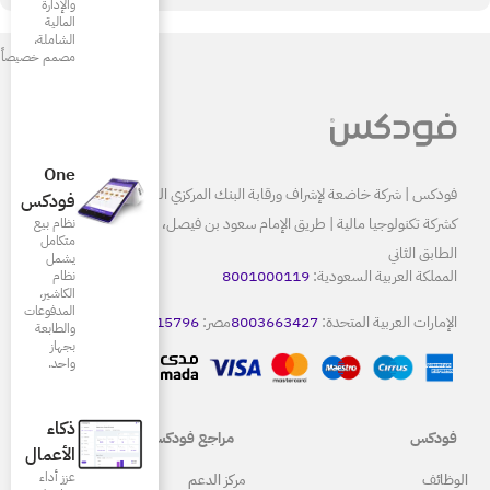
والإدارة
المالية
الشاملة،
مصمم خصيصاً للمطاعم
One
البنك المركزي السعودي ومرخصة
فودكس
كشركة تكنولوجيا مالية | طريق الإمام سعود بن فيصل، الرياض 13515
نظام بيع
متكامل
يشمل
80
نظام
الكاشير،
المدفوعات
8
مصر:
15796
كويت:
22086665
والطابعة
بجهاز
واحد.
ذكاء
مراجع فودكس
الأعمال
عزز أداء
ركز الدعم