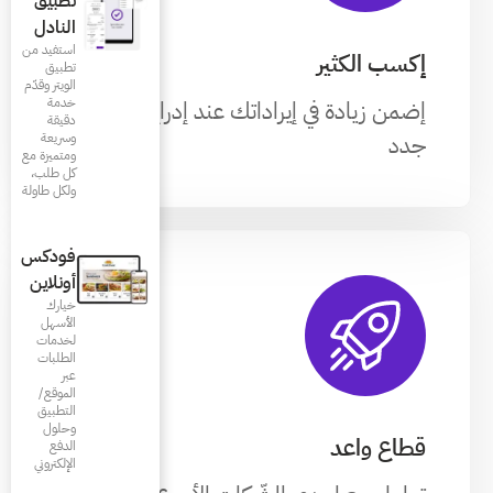
تطبيق
النادل
استفيد من
تطبيق
الويتر وقدّم
خدمة
ك عند إدراج عملاء
دقيقة
وسريعة
ومتميزة مع
كل طلب،
ولكل طاولة
فودكس
أونلاين
خيارك
الأسهل
لخدمات
الطلبات
عبر
الموقع/
التطبيق
وحلول
الدفع
الإلكتروني