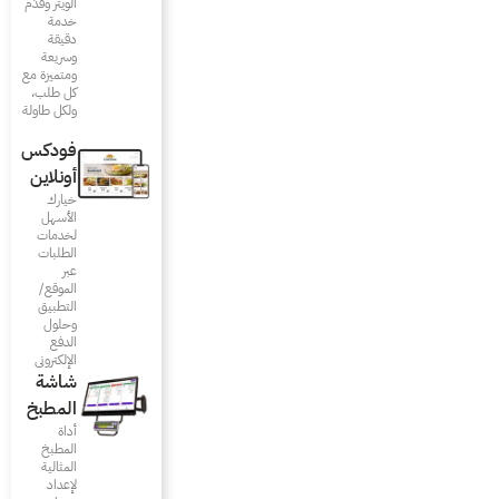
الويتر وقدّم
خدمة
دقيقة
وسريعة
ومتميزة مع
كل طلب،
ولكل طاولة
فودكس
أونلاين
خيارك
الأسهل
لخدمات
الطلبات
عبر
الموقع/
التطبيق
وحلول
الدفع
الإلكتروني
شاشة
المطبخ
أداة
المطبخ
المثالية
لإعداد