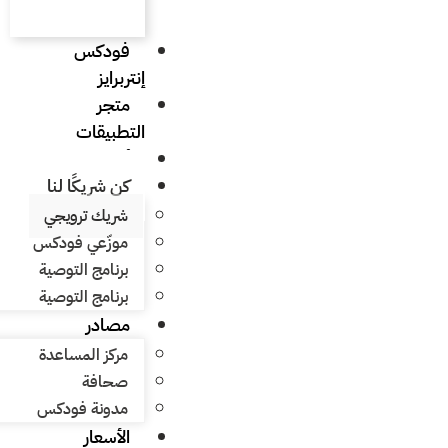
فودكس
إنتربرايز
متجر
التطبيقات
أنواع المطاعم
كن شريكًا لنا
شريك ترويجي
موزّعي فودكس
برنامج التوصية
برنامج التوصية
مصادر
مركز المساعدة
صحافة
مدونة فودكس
الأسعار