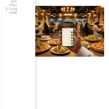
عميق
لبياناتك
وتمثيل ذكى
لأرقامك