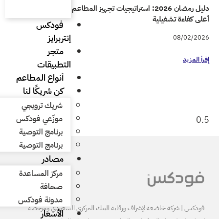
راتيجيات تجهيز المطاعم والمقاهي لتحقيق
فودكس
إنتربرايز
متجر
التطبيقات
أنواع المطاعم
كن شريكًا لنا
شريك ترويجي
موزّعي فودكس
برنامج التوصية
برنامج التوصية
مصادر
مركز المساعدة
صحافة
مدونة فودكس
البنك المركزي السعودي ومرخصة
الأسعار