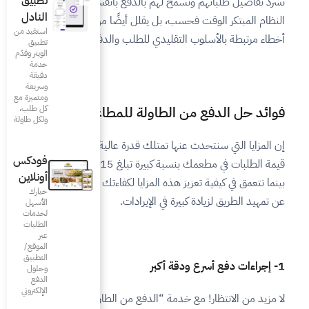
تطبيق
بالدفع بأنفسهم. لا يوفر هذا
النادل
يقلل أيضًا من احتمالية حدوث
استفيد من
 للطلب والدفع.
تطبيق
الويتر وقدّم
خدمة
دقيقة
وسريعة
ومتميزة مع
ولة للمطاعم
كل طلب،
ولكل طاولة
لك قدرة عالية على زيادة متوسط
فودكس
قيمة الطلبات في مطعمك بنسبة كبيرة تبلغ 15% أو أكثر. استعد
أونلاين
مزايا لكفاءتك التشغيلية، فضلاً
خيارك
إيرادات.
الأسهل
لخدمات
الطلبات
عبر
الموقع/
التطبيق
وحلول
الدفع
الإلكتروني
لدفع من الطاولة”، يمكن للعملاء