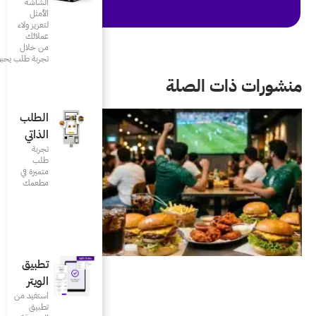
الشاشة
الأمثل
لتعزيز ولاء
عملائك
من خلال
تجربة طلب يحبونها
الطلب
الذاتي
تجربة
طلب
متميزة في
مطعمك‎
تطبيق
الويتر
استفيد من
تطبيق