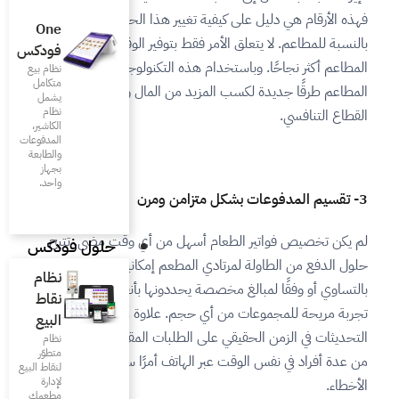
غيير هذا الحل لقواعد اللعبة
One
فقط بتوفير الوقت؛ بل بجعل
فودكس
ذه التكنولوجيا الذكية، تجد
نظام بيع
متكامل
 من المال والتميز في هذا
يشمل
نظام
الكاشير،
المدفوعات
والطابعة
بجهاز
واحد.
سهل من أي وقت مضى. تتيح
حلول فودكس
المطعم إمكانية تقسيم فواتيرهم
نظام
يحددونها بأنفسهم، مما يوفر
نقاط
حجم. علاوة على ذلك، فإن
البيع
 الطلبات المقسمة تجعل الدفع
نظام
متطوّر
اتف أمرًا سهلاً وخالياً من
لنقاط البيع
لإدارة
مطعمك