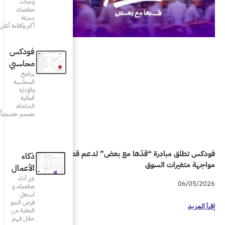
وجبات
مطعمك
بسرعة
أكبر وكفاءة أعلى
فودكس
محاسبي
برنامج
المحاسبة
والإدارة
المالية
الشاملة،
مصمم خصيصاً للمطاعم
ض” لدعم قطاع المطاعم في
ذكاء
الأعمال
عزز أداء
مطعمك و
استغل
فرص النمو
الخفية من
خلال فهم