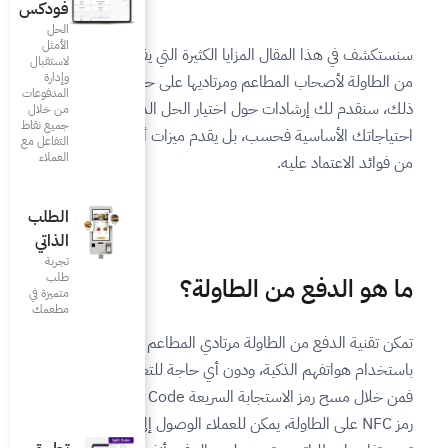
فودكس
الحل
الأمثل
لكثيرة التي يقدمها حل الدفع
لاستقبال
وإدارة
اديها على حد سواء. علاوة على
المدفوعات
ار الحل الذي لا يلبي
من خلال
جميع نقاط
قدم ميزات أخرى إضافية تزيد
التفاعل مع
العملاء
الطلب
الذاتي
تجربة
طلب
ولة؟
متميزة في
مطعمك‎
تادي المطاعم من دفع فواتيرهم
أي حاجة للتعامل مع النادل.
فمن خلال مسح رمز الاستجابة السريعة QR Code أو النقر على
لعملاء الوصول إلى فاتورة رقمية