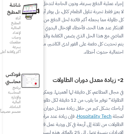
لحاجة لتدخل النادل. وهذا الأمر
شاشة
ل، بل يوفر أيضًا دقائق قيّمة من
المطبخ
أداة
حل الدفع من الطاولة. ولا يتوقف
المطبخ
إدخال اليدوي تصبح شيئًا من
المثالية
لإعداد
لكفاءة والدقة الآلية. حيث
وجبات
مطعمك
ى الكاشير، مما يقلل من
بسرعة
أكبر وكفاءة أعلى
فودكس
محاسبي
برنامج
أهميتها. ويمكن لحل “الدفع من
المحاسبة
والإدارة
لة” توفير ما يقرب من 12 دقيقة لكل طاولة، مما يزيد
المالية
الشاملة،
معدل دوران الطاولات. وفقًا
مصمم خصيصاً للمطاعم
زيادة عدد مرات استخدام
ل وردية عمل قد يسهم بزيادة
ت بنسبة تصل إلى 25 بالمائة. هذه ليست مجرد إحصائية،