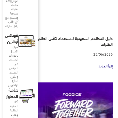
الويتر وقدّم
خدمة
دقيقة
وسريعة
ومتميزة مع
كل طلب،
ولكل طاولة
فودكس
دليل المطاعم السعودية للاستعداد لكأس العالم 2026 واحتواء زيادة
أونلاين
خيارك
الأسهل
لخدمات
الطلبات
عبر
الموقع/
التطبيق
وحلول
الدفع
الإلكتروني
شاشة
المطبخ
أداة
المطبخ
المثالية
لإعداد