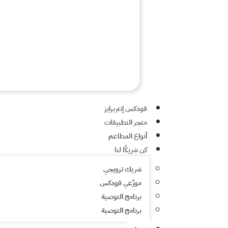
فودكس إنتربرايز
متجر التطبيقات
أنواع المطاعم
كن شريكًا لنا
شريك ترويجي
موزّعي فودكس
برنامج التوصية
برنامج التوصية