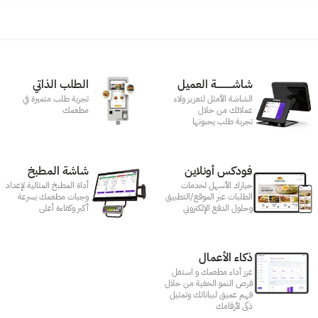
شاشـــــــــــة العميل
الطلب الذاتي
الشاشة الأمثل لتعزيز ولاء
تجربة طلب متميزة في
عملائك من خلال
مطعمك‎
تجربة طلب يحبونها
فودكس أونلاين
شاشة المطبخ
خيارك الأسهل لخدمات
أداة المطبخ المثالية لإعداد
الطلبات عبر الموقع/التطبيق
وجبات مطعمك بسرعة
وحلول الدفع الإلكتروني
أكبر وكفاءة أعلى
ذكاء الأعمال
عزز أداء مطعمك و استغل
فرص النمو الخفية من خلال
فهم عميق لبياناتك وتمثيل
ذكى لأرقامك