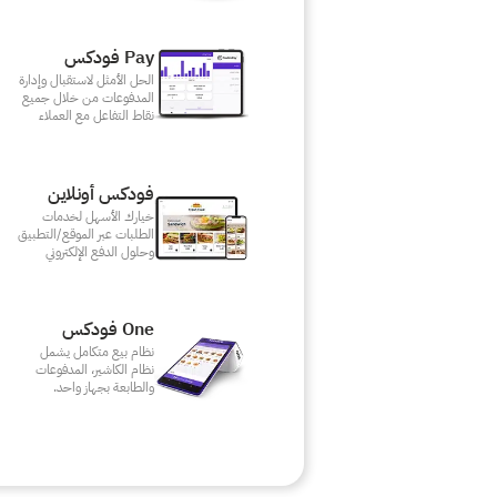
Pay فودكس
الحل الأمثل لاستقبال وإدارة
المدفوعات من خلال جميع
نقاط التفاعل مع العملاء
فودكس أونلاين
خيارك الأسهل لخدمات
الطلبات عبر الموقع/التطبيق
وحلول الدفع الإلكتروني
One فودكس
نظام بيع متكامل يشمل
نظام الكاشير، المدفوعات
والطابعة بجهاز واحد.