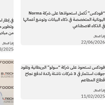
“فودكس” تُكمل استحواذها على شركة Norma
اليونانية المتخصصة في ذكاء البيانات وتوسّع أعمالها
في إطار ا
في الذكاء الاصطناعي
وتطوير م
من مبادرة ال
إقرأ المقال
22/06/2026
إقرأ المقال
8/2025
فودكس تستحوذ على شركة “سولو” البريطانية وتقود
جولات استثمار في 3 شركات ناشئة رائدة لدفع نجاح
قطاع المطاعم
إقرأ المقال
11/02/2025