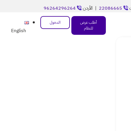
ت
22086665
| الأردن
96264296264
أطلب عرض
الدخول
للنظام
English