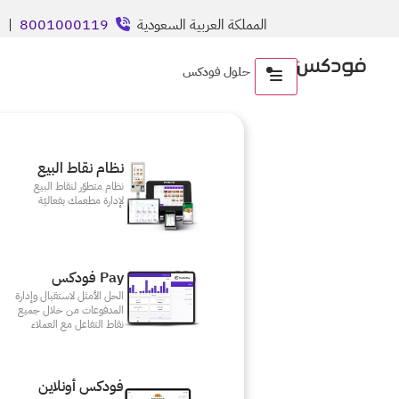
المملكة العربية السعودية
8001000119
| ال
حلول فودكس
نظام نقاط البيع
نظام متطوّر لنقاط البيع
لإدارة مطعمك بفعاليّة
Pay فودكس
الحل الأمثل لاستقبال وإدارة
المدفوعات من خلال جميع
نقاط التفاعل مع العملاء
فودكس أونلاين