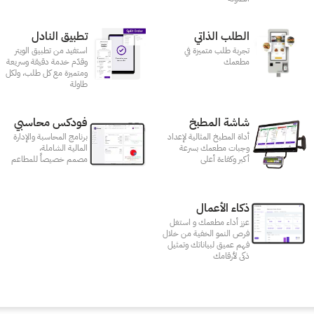
الطلب الذاتي
تطبيق النادل
تجربة طلب متميزة في
استفيد من تطبيق الويتر
مطعمك‎
وقدّم خدمة دقيقة وسريعة
ومتميزة مع كل طلب، ولكل
طاولة
شاشة المطبخ
فودكس محاسبي
أداة المطبخ المثالية لإعداد
برنامج المحاسبة والإدارة
وجبات مطعمك بسرعة
المالية الشاملة،
أكبر وكفاءة أعلى
مصمم خصيصاً للمطاعم
ذكاء الأعمال
عزز أداء مطعمك و استغل
فرص النمو الخفية من خلال
فهم عميق لبياناتك وتمثيل
ذكى لأرقامك