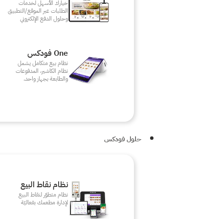
خيارك الأسهل لخدمات
الطلبات عبر الموقع/التطبيق
وحلول الدفع الإلكتروني
One فودكس
نظام بيع متكامل يشمل
نظام الكاشير، المدفوعات
والطابعة بجهاز واحد.
حلول فودكس
نظام نقاط البيع
نظام متطوّر لنقاط البيع
لإدارة مطعمك بفعاليّة