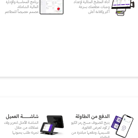
أداة المطبخ المثالية لإعداد
برنامج المحاسبة والإدارة
وجبات مطعمك بسرعة
المالية الشاملة،
أكبر وكفاءة أعلى
مصمم خصيصاً للمطاعم
الدفع من الطاولة
شاشـــــــــــة العميل
يتيح للضيوف مسح رمز الكيو
الشاشة الأمثل لتعزيز ولاء
ار كود لعرض الفاتورة،
عملائك من خلال
تقسيمها، ودفعها مباشرة من
تجربة طلب يحبونها
الطاولة