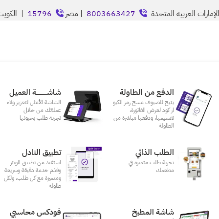
إمارات العربية المتحدة
8003663427
| مصر
15796
| الكوي
الدفع من الطاولة
شاشـــــــــــة العميل
يتيح للضيوف مسح رمز الكيو
الشاشة الأمثل لتعزيز ولاء
ار كود لعرض الفاتورة،
عملائك من خلال
تقسيمها، ودفعها مباشرة من
تجربة طلب يحبونها
الطاولة
الطلب الذاتي
تطبيق النادل
تجربة طلب متميزة في
استفيد من تطبيق الويتر
مطعمك‎
وقدّم خدمة دقيقة وسريعة
ومتميزة مع كل طلب، ولكل
طاولة
شاشة المطبخ
فودكس محاسبي