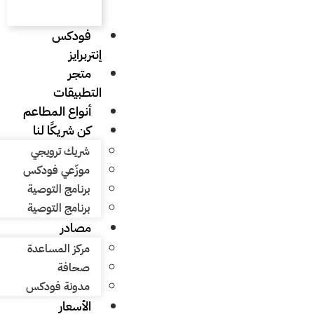
فودكس
إنتربرايز
متجر
التطبيقات
أنواع المطاعم
كن شريكًا لنا
شريك ترويجي
موزّعي فودكس
برنامج التوصية
برنامج التوصية
مصادر
مركز المساعدة
صحافة
مدونة فودكس
الأسعار