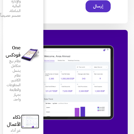
والإدارة
المالية
الشاملة،
مصمم خصيصاً للمطاعم
One
فودكس
نظام بيع
متكامل
يشمل
نظام
الكاشير،
المدفوعات
والطابعة
بجهاز
واحد.
ذكاء
الأعمال
عزز أداء