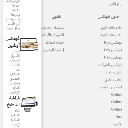
الويتر وقدّم
خدمة
دقيقة
وسريعة
قانوني
ومتميزة مع
كل طلب،
ياسة الخصوصية
ولكل طاولة
لشّروط والأحكام
فودكس
ماية العملاء
أونلاين
مكانية الوصول
خيارك
الأسهل
لخدمات
الطلبات
عبر
الموقع/
التطبيق
وحلول
الدفع
الإلكتروني
شاشة
المطبخ
أداة
المطبخ
المثالية
لإعداد