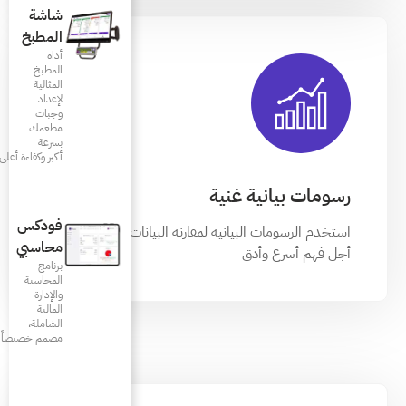
شاشة
المطبخ
أداة
المطبخ
المثالية
لإعداد
وجبات
مطعمك
بسرعة
أكبر وكفاءة أعلى
فودكس
قارنة البيانات المختلفة من
محاسبي
برنامج
المحاسبة
والإدارة
المالية
الشاملة،
مصمم خصيصاً للمطاعم