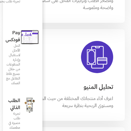
محل على اساس معايير
تجربة طلب يحبونها
Pay
فودكس
الحل
الأمثل
لاستقبال
وإدارة
المدفوعات
من خلال
جميع نقاط
التفاعل مع
العملاء
ة من حيث الشعبية
الطلب
ة
الذاتي
تجربة
طلب
متميزة في
مطعمك‎