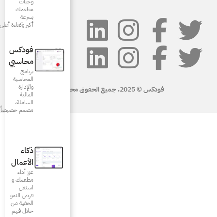
وجبات
مطعمك
بسرعة
أكبر وكفاءة أعلى
فودكس
محاسبي
برنامج
المحاسبة
والإدارة
المالية
الشاملة،
مصمم خصيصاً للمطاعم
ذكاء
الأعمال
عزز أداء
مطعمك و
استغل
فرص النمو
الخفية من
خلال فهم