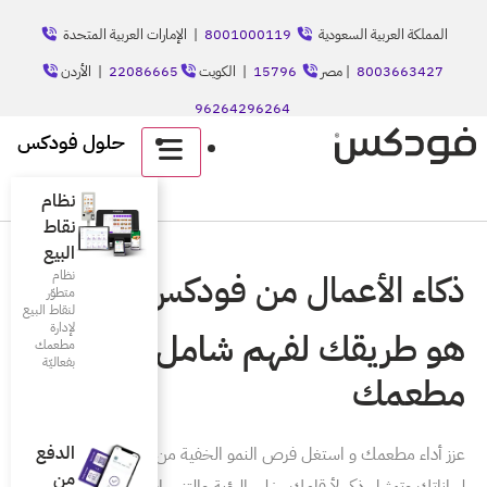
8001
| الإمارات العربية المتحدة
الكويت
22086665
| الأردن
حلول فودكس
English
نظام
نقاط
البيع
 فودكس
نظام
متطوّر
لنقاط البيع
لإدارة
امل لأداء
مطعمك
بفعاليّة
الدفع
و الخفية من خلال فهم عميق
من