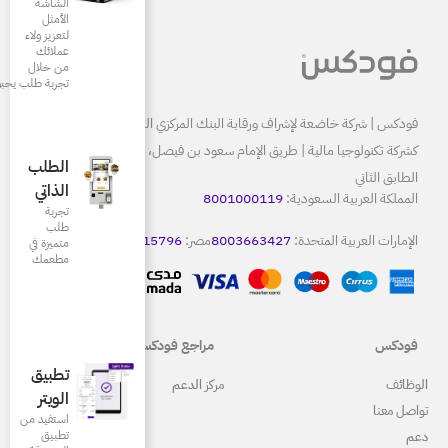
الشاشة
الأمثل
لتعزيز ولاء
عملائك
من خلال
تجربة طلب يحبونها
البنك المركزي السعودي ومرخصة
كشركة تكنولوجيا مالية | طريق الإمام سعود بن فيصل، الرياض 13515
الطلب
الذاتي
80
تجربة
طلب
8
مصر:
15796
كويت:
22086665
متميزة في
مطعمك‎
مراجع فودكس
تطبيق
ركز الدعم
الويتر
استفيد من
تطبيق