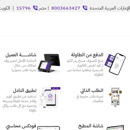
إمارات العربية المتحدة
8003663427
| مصر
15796
| الكوي
الدفع من الطاولة
شاشـــــــــــة العميل
يتيح للضيوف مسح رمز الكيو
الشاشة الأمثل لتعزيز ولاء
ار كود لعرض الفاتورة،
عملائك من خلال
تقسيمها، ودفعها مباشرة من
تجربة طلب يحبونها
الطاولة
الطلب الذاتي
تطبيق النادل
تجربة طلب متميزة في
استفيد من تطبيق الويتر
مطعمك‎
وقدّم خدمة دقيقة وسريعة
ومتميزة مع كل طلب، ولكل
طاولة
شاشة المطبخ
فودكس محاسبي