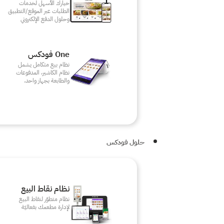
خيارك الأسهل لخدمات
الطلبات عبر الموقع/التطبيق
وحلول الدفع الإلكتروني
One فودكس
نظام بيع متكامل يشمل
نظام الكاشير، المدفوعات
والطابعة بجهاز واحد.
حلول فودكس
نظام نقاط البيع
نظام متطوّر لنقاط البيع
لإدارة مطعمك بفعاليّة