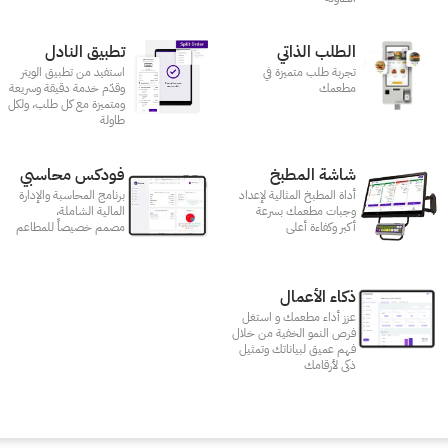
الطلب الذاتي
تطبيق النادل
تجربة طلب متميزة في
استفيد من تطبيق الويتر
مطعمك‎
وقدّم خدمة دقيقة وسريعة
ومتميزة مع كل طلب، ولكل
طاولة
شاشة المطبخ
فودكس محاسبي
أداة المطبخ المثالية لإعداد
برنامج المحاسبة والإدارة
وجبات مطعمك بسرعة
المالية الشاملة،
أكبر وكفاءة أعلى
مصمم خصيصاً للمطاعم
ذكاء الأعمال
عزز أداء مطعمك و استغل
فرص النمو الخفية من خلال
فهم عميق لبياناتك وتمثيل
ذكى لأرقامك