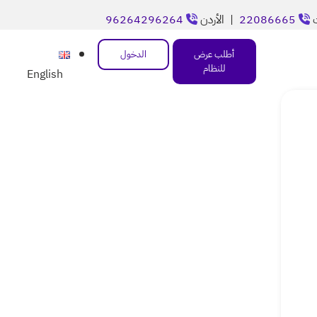
ت
22086665
| الأردن
96264296264
أطلب عرض
الدخول
للنظام
English