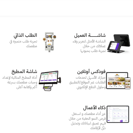
شاشـــــــــــة العميل
الطلب الذاتي
الشاشة الأمثل لتعزيز ولاء
تجربة طلب متميزة في
عملائك من خلال
مطعمك‎
تجربة طلب يحبونها
فودكس أونلاين
شاشة المطبخ
خيارك الأسهل لخدمات
أداة المطبخ المثالية لإعداد
الطلبات عبر الموقع/التطبيق
وجبات مطعمك بسرعة
وحلول الدفع الإلكتروني
أكبر وكفاءة أعلى
ذكاء الأعمال
عزز أداء مطعمك و استغل
فرص النمو الخفية من خلال
فهم عميق لبياناتك وتمثيل
ذكى لأرقامك