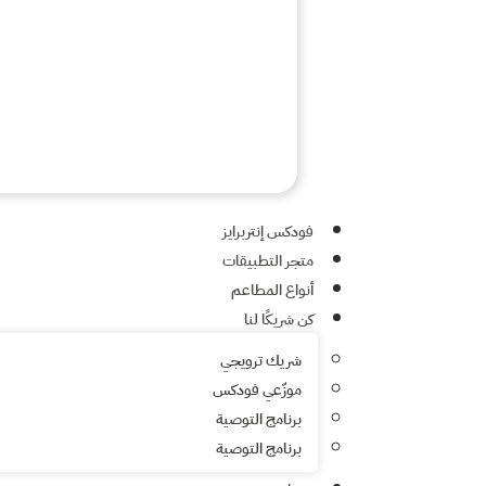
فودكس إنتربرايز
متجر التطبيقات
أنواع المطاعم
كن شريكًا لنا
شريك ترويجي
موزّعي فودكس
برنامج التوصية
برنامج التوصية