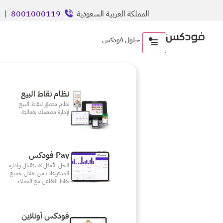
المملكة العربية السعودية
8001000119
| ال
حلول فودكس
نظام نقاط البيع
نظام متطوّر لنقاط البيع
لإدارة مطعمك بفعاليّة
Pay فودكس
الحل الأمثل لاستقبال وإدارة
المدفوعات من خلال جميع
نقاط التفاعل مع العملاء
فودكس أونلاين