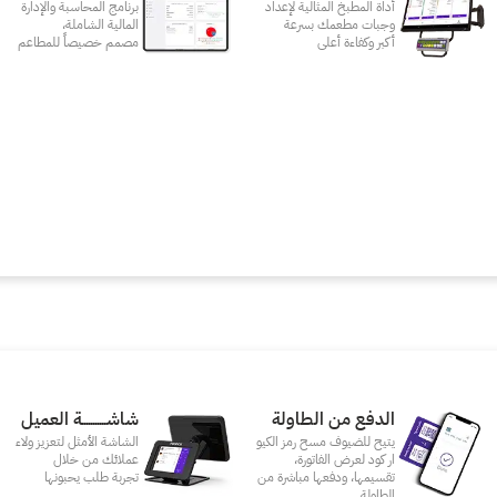
أداة المطبخ المثالية لإعداد
برنامج المحاسبة والإدارة
وجبات مطعمك بسرعة
المالية الشاملة،
أكبر وكفاءة أعلى
مصمم خصيصاً للمطاعم
الدفع من الطاولة
شاشـــــــــــة العميل
يتيح للضيوف مسح رمز الكيو
الشاشة الأمثل لتعزيز ولاء
ار كود لعرض الفاتورة،
عملائك من خلال
تقسيمها، ودفعها مباشرة من
تجربة طلب يحبونها
الطاولة