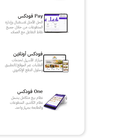
Pay فودكس
الحل الأمثل لاستقبال وإدارة
المدفوعات من خلال جميع
نقاط التفاعل مع العملاء
فودكس أونلاين
خيارك الأسهل لخدمات
الطلبات عبر الموقع/التطبيق
وحلول الدفع الإلكتروني
One فودكس
نظام بيع متكامل يشمل
نظام الكاشير، المدفوعات
والطابعة بجهاز واحد.