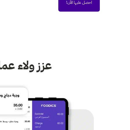
احصل عليها الآن!
عزز ولاء عم