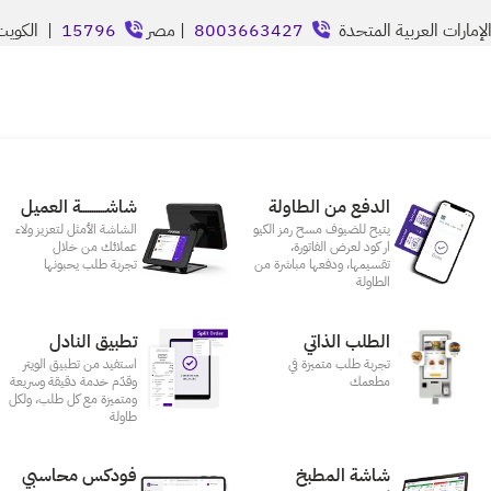
إمارات العربية المتحدة
8003663427
| مصر
15796
| الكوي
الدفع من الطاولة
شاشـــــــــــة العميل
يتيح للضيوف مسح رمز الكيو
الشاشة الأمثل لتعزيز ولاء
ار كود لعرض الفاتورة،
عملائك من خلال
تقسيمها، ودفعها مباشرة من
تجربة طلب يحبونها
الطاولة
الطلب الذاتي
تطبيق النادل
تجربة طلب متميزة في
استفيد من تطبيق الويتر
مطعمك‎
وقدّم خدمة دقيقة وسريعة
ومتميزة مع كل طلب، ولكل
طاولة
شاشة المطبخ
فودكس محاسبي