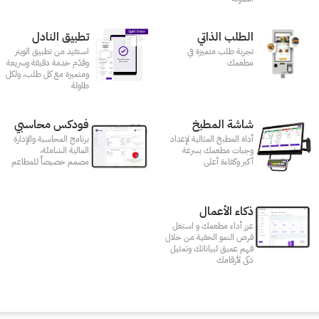
الطلب الذاتي
تطبيق النادل
تجربة طلب متميزة في
استفيد من تطبيق الويتر
مطعمك‎
وقدّم خدمة دقيقة وسريعة
ومتميزة مع كل طلب، ولكل
طاولة
شاشة المطبخ
فودكس محاسبي
أداة المطبخ المثالية لإعداد
برنامج المحاسبة والإدارة
وجبات مطعمك بسرعة
المالية الشاملة،
أكبر وكفاءة أعلى
مصمم خصيصاً للمطاعم
ذكاء الأعمال
عزز أداء مطعمك و استغل
فرص النمو الخفية من خلال
فهم عميق لبياناتك وتمثيل
ذكى لأرقامك