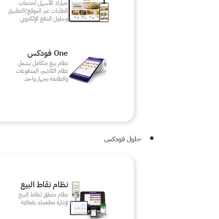
خيارك الأسهل لخدمات
الطلبات عبر الموقع/التطبيق
وحلول الدفع الإلكتروني
One فودكس
نظام بيع متكامل يشمل
نظام الكاشير، المدفوعات
والطابعة بجهاز واحد.
حلول فودكس
نظام نقاط البيع
نظام متطوّر لنقاط البيع
لإدارة مطعمك بفعاليّة