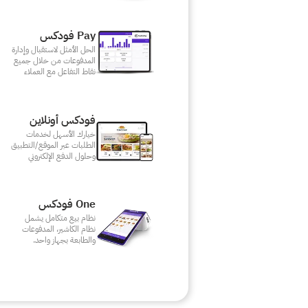
Pay فودكس
الحل الأمثل لاستقبال وإدارة
المدفوعات من خلال جميع
نقاط التفاعل مع العملاء
فودكس أونلاين
خيارك الأسهل لخدمات
الطلبات عبر الموقع/التطبيق
وحلول الدفع الإلكتروني
One فودكس
نظام بيع متكامل يشمل
نظام الكاشير، المدفوعات
والطابعة بجهاز واحد.