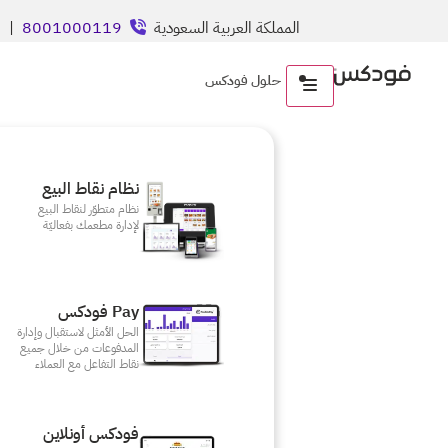
المملكة العربية السعودية
8001000119
| ال
حلول فودكس
نظام نقاط البيع
نظام متطوّر لنقاط البيع
لإدارة مطعمك بفعاليّة
Pay فودكس
الحل الأمثل لاستقبال وإدارة
المدفوعات من خلال جميع
نقاط التفاعل مع العملاء
فودكس أونلاين