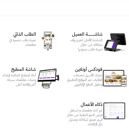
شاشـــــــــــة العميل
الطلب الذاتي
الشاشة الأمثل لتعزيز ولاء
تجربة طلب متميزة في
عملائك من خلال
مطعمك‎
تجربة طلب يحبونها
فودكس أونلاين
شاشة المطبخ
خيارك الأسهل لخدمات
أداة المطبخ المثالية لإعداد
الطلبات عبر الموقع/التطبيق
وجبات مطعمك بسرعة
وحلول الدفع الإلكتروني
أكبر وكفاءة أعلى
ذكاء الأعمال
عزز أداء مطعمك و استغل
فرص النمو الخفية من خلال
فهم عميق لبياناتك وتمثيل
ذكى لأرقامك