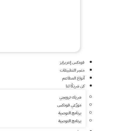
فودكس إنتربرايز
متجر التطبيقات
أنواع المطاعم
كن شريكًا لنا
شريك ترويجي
موزّعي فودكس
برنامج التوصية
برنامج التوصية