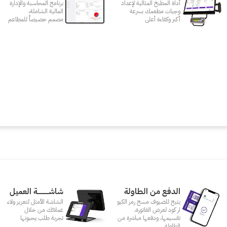
أداة المطبخ المثالية لإعداد
برنامج المحاسبة والإدارة
وجبات مطعمك بسرعة
المالية الشاملة،
أكبر وكفاءة أعلى
مصمم خصيصاً للمطاعم
الدفع من الطاولة
شاشـــــــــــة العميل
يتيح للضيوف مسح رمز الكيو
الشاشة الأمثل لتعزيز ولاء
ار كود لعرض الفاتورة،
عملائك من خلال
تقسيمها، ودفعها مباشرة من
تجربة طلب يحبونها
الطاولة