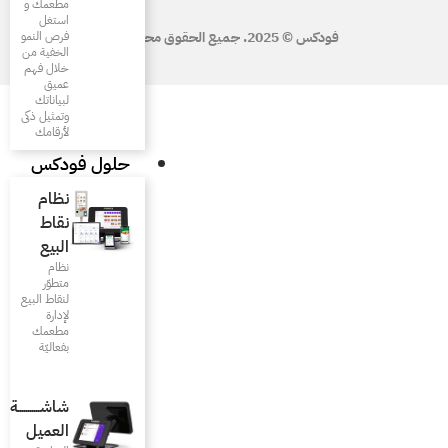
مطعمك و
استغل
فرص النمو
الخفية من
خلال فهم
عميق
لبياناتك
وتمثيل ذكى
لأرقامك
حلول فودكس
نظام
نقاط
البيع
نظام
متطوّر
لنقاط البيع
لإدارة
مطعمك
بفعاليّة
شاشـــــــــــة
العميل