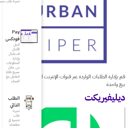
تجربة طلب يحبونها
Pay
فودكس
الحل
الأمثل
لاستقبال
وإدارة
المدفوعات
من خلال
جميع نقاط
وات الإنترنت المتعددة من نقطة
التفاعل مع
العملاء
الطلب
الذاتي
تجربة
طلب
متميزة في
مطعمك‎