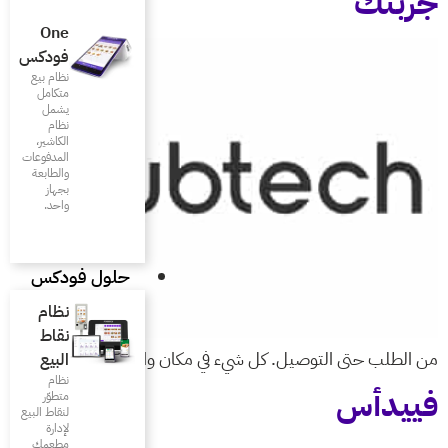
One
فودكس
نظام بيع
متكامل
يشمل
نظام
الكاشير،
المدفوعات
والطابعة
بجهاز
واحد.
حلول فودكس
نظام
نقاط
 في مكان واحد
البيع
نظام
متطوّر
لنقاط البيع
لإدارة
مطعمك