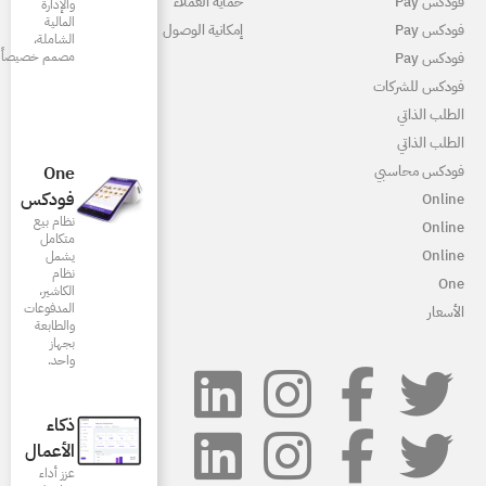
ماية العملاء
والإدارة
المالية
مكانية الوصول
الشاملة،
مصمم خصيصاً للمطاعم
One
فودكس
نظام بيع
متكامل
يشمل
نظام
الكاشير،
المدفوعات
والطابعة
بجهاز
واحد.
ذكاء
الأعمال
عزز أداء