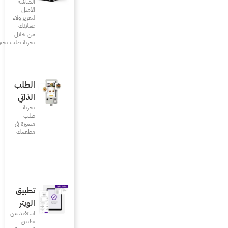
الشاشة
الأمثل
لتعزيز ولاء
عملائك
من خلال
تجربة طلب يحبونها
الطلب
الذاتي
تجربة
طلب
متميزة في
مطعمك‎
تطبيق
الويتر
استفيد من
تطبيق