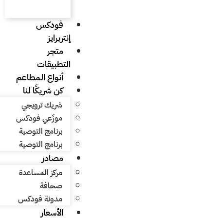
فودكس
إنتربرايز
متجر
التطبيقات
أنواع المطاعم
كن شريكًا لنا
شريك ترويجي
موزّعي فودكس
برنامج التوصية
برنامج التوصية
مصادر
مركز المساعدة
صحافة
مدونة فودكس
الأسعار