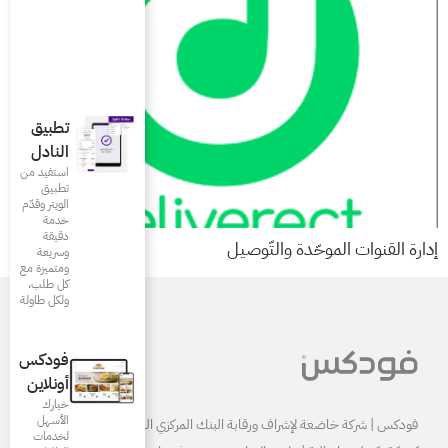
تطبيق
النادل
استفيد من
تطبيق
الويتر وقدّم
خدمة
دقيقة
وسريعة
ومتميزة مع
كل طلب،
ولكل طاولة
فودكس
أونلاين
خيارك
الأسهل
البنك المركزي السعودي ومرخصة
لخدمات