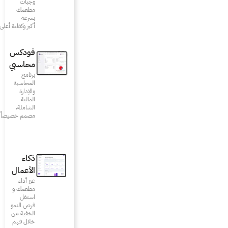
وجبات
مطعمك
بسرعة
أكبر وكفاءة أعلى
فودكس
محاسبي
برنامج
المحاسبة
والإدارة
المالية
الشاملة،
مصمم خصيصاً للمطاعم
ذكاء
الأعمال
عزز أداء
مطعمك و
استغل
فرص النمو
الخفية من
خلال فهم