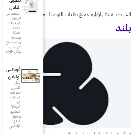
تطبيق
النادل
ات التوصيل من منصة واحدة
استفيد من
تطبيق
الويتر وقدّم
خدمة
دقيقة
وسريعة
ومتميزة مع
كل طلب،
ولكل طاولة
فودكس
أونلاين
خيارك
الأسهل
لخدمات
الطلبات
عبر
الموقع/
التطبيق
وحلول
الدفع
الإلكتروني