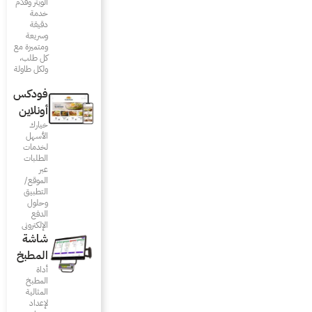
الويتر وقدّم
خدمة
دقيقة
وسريعة
ومتميزة مع
كل طلب،
ولكل طاولة
فودكس
أونلاين
خيارك
الأسهل
لخدمات
الطلبات
عبر
الموقع/
التطبيق
وحلول
الدفع
الإلكتروني
شاشة
المطبخ
أداة
المطبخ
المثالية
لإعداد