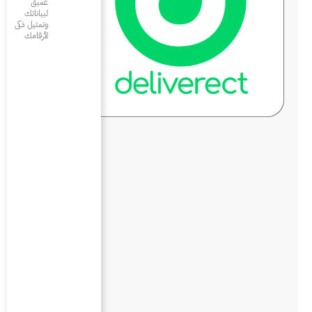
عميق
لبياناتك
وتمثيل ذكى
لأرقامك