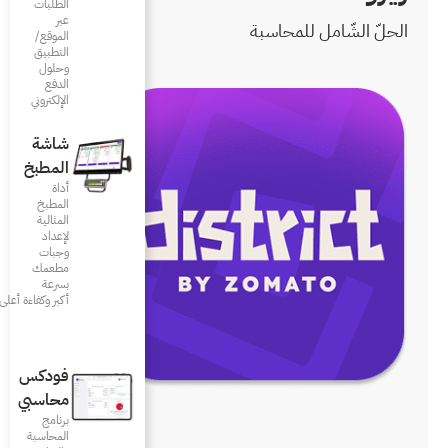
الطلبات
عبر
الموقع/
التطبيق
وحلول
الدفع
الإلكتروني
شاشة
المطبخ
أداة
المطبخ
المثالية
لإعداد
وجبات
مطعمك
بسرعة
أكبر وكفاءة أعلى
فودكس
محاسبي
برنامج
المحاسبة