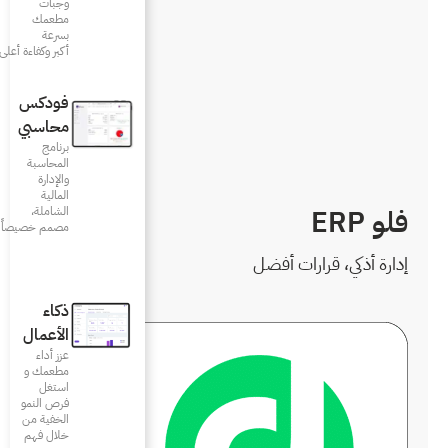
وجبات
مطعمك
بسرعة
أكبر وكفاءة أعلى
فودكس
محاسبي
برنامج
المحاسبة
والإدارة
المالية
الشاملة،
مصمم خصيصاً للمطاعم
ذكاء
الأعمال
عزز أداء
مطعمك و
استغل
فرص النمو
الخفية من
خلال فهم