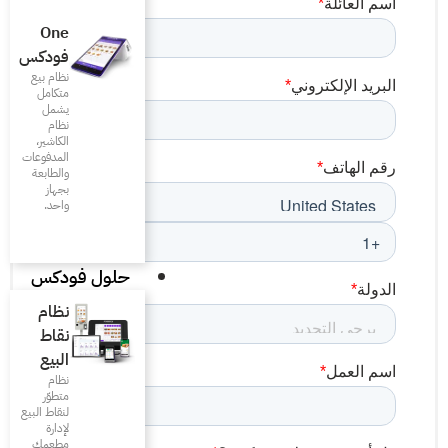
One
فودكس
نظام بيع
متكامل
يشمل
نظام
الكاشير،
المدفوعات
والطابعة
بجهاز
واحد.
حلول فودكس
نظام
نقاط
البيع
نظام
متطوّر
لنقاط البيع
لإدارة
مطعمك