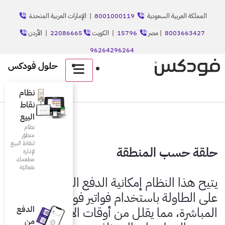
8001
| الإمارات العربية المتحدة
الكويت
22086665
| الأردن
حلول فودكس
English
نظام
نقاط
البيع
نظام
متطوّر
لنقاط البيع
لإدارة
مطعمك
بفعاليّة
ة الدفع السلس
فواتير فودكس
وقات الانتظار
الدفع
من