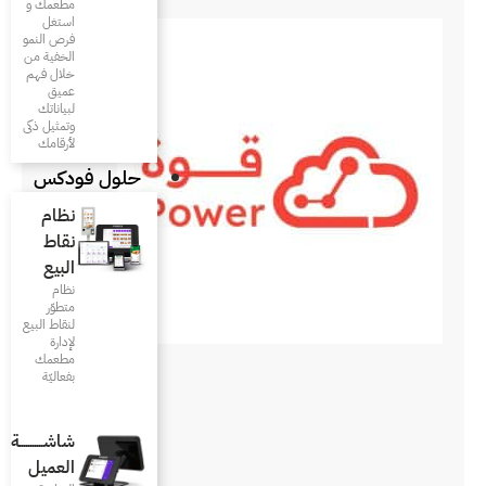
مطعمك و
استغل
فرص النمو
الخفية من
خلال فهم
عميق
لبياناتك
وتمثيل ذكى
لأرقامك
حلول فودكس
نظام
نقاط
البيع
نظام
متطوّر
لنقاط البيع
لإدارة
مطعمك
بفعاليّة
شاشـــــــــــة
العميل