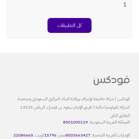
بيقات
البنك المركزي السعودي ومرخصة
كشركة تكنولوجيا مالية | طريق الإمام سعود بن فيصل، الرياض 13515
80
8
مصر:
15796
كويت:
22086665