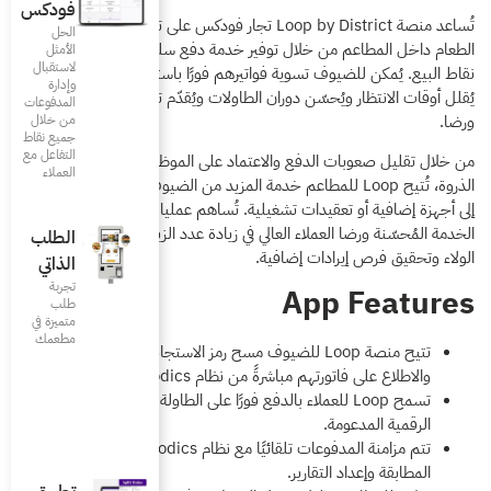
فودكس
صة Loop by District تجار فودكس على تحديث تجربة تناول
الحل
 خدمة دفع سلسة ومتكاملة مع نظام
الأمثل
لاستقبال
رهم فورًا باستخدام هواتفهم، مما
وإدارة
اولات ويُقدّم تجربة طعام أكثر سلاسة
المدفوعات
من خلال
جميع نقاط
التفاعل مع
ماد على الموظفين خلال ساعات
العملاء
عم خدمة المزيد من الضيوف بكفاءة دون الحاجة
. تُساهم عمليات الدفع الأسرع وجودة
زيادة عدد الزيارات المتكررة وتعزيز
الطلب
الذاتي
تجربة
طلب
متميزة في
مطعمك‎
تتيح منصة Loop للضيوف مسح رمز الاستجابة السريعة (QR)
م Foodics.
دفع فورًا على الطاولة باستخدام طرق الدفع
تتم مزامنة المدفوعات تلقائيًا مع نظام Foodics، مما يضمن دقة