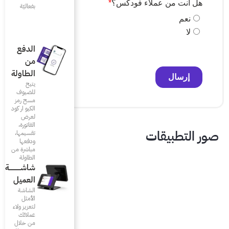
بفعاليّة
الدفع
من
الطاولة
يتيح
للضيوف
مسح رمز
الكيو ار كود
لعرض
الفاتورة،
تقسيمها،
ودفعها
مباشرة من
الطاولة
شاشـــــــــــة
العميل
الشاشة
الأمثل
لتعزيز ولاء
عملائك
من خلال