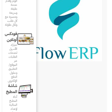
الويتر وقدّم
خدمة
دقيقة
وسريعة
ومتميزة مع
كل طلب،
ولكل طاولة
فودكس
أونلاين
خيارك
الأسهل
لخدمات
الطلبات
عبر
الموقع/
التطبيق
وحلول
الدفع
الإلكتروني
شاشة
المطبخ
أداة
المطبخ
المثالية
لإعداد