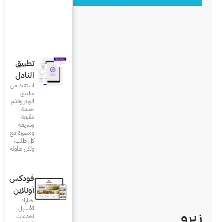
تطبيق
النادل
استفيد من
تطبيق
الويتر وقدّم
خدمة
دقيقة
وسريعة
ومتميزة مع
كل طلب،
ولكل طاولة
فودكس
أونلاين
خيارك
الأسهل
لخدمات