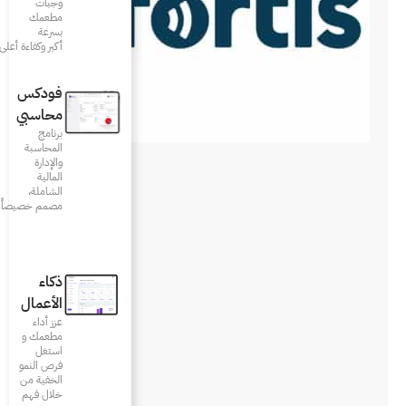
وجبات
مطعمك
بسرعة
أكبر وكفاءة أعلى
فودكس
محاسبي
برنامج
المحاسبة
والإدارة
المالية
الشاملة،
مصمم خصيصاً للمطاعم
ذكاء
الأعمال
عزز أداء
مطعمك و
استغل
فرص النمو
الخفية من
خلال فهم