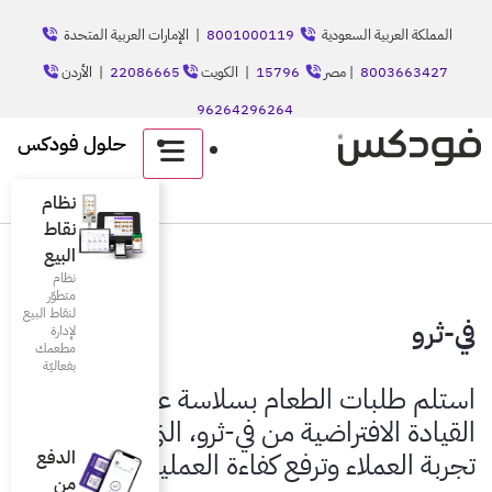
8001
| الإمارات العربية المتحدة
الكويت
22086665
| الأردن
حلول فودكس
English
نظام
نقاط
البيع
نظام
متطوّر
لنقاط البيع
لإدارة
مطعمك
بفعاليّة
سلاسة عبر خدمة
ثرو، التي تعزز
ءة العمليات.
الدفع
من