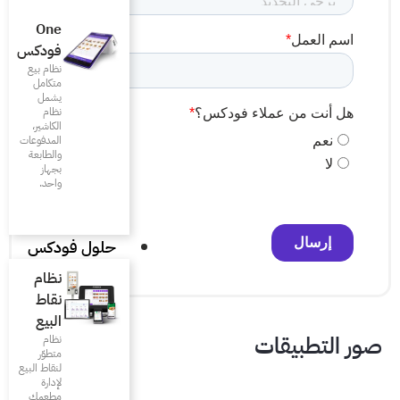
One
فودكس
نظام بيع
متكامل
يشمل
نظام
الكاشير،
المدفوعات
والطابعة
بجهاز
واحد.
حلول فودكس
نظام
نقاط
البيع
نظام
متطوّر
لنقاط البيع
لإدارة
مطعمك