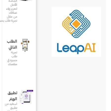
الشاشة
الأمثل
لتعزيز ولاء
عملائك
من خلال
تجربة طلب يحبونها
الطلب
الذاتي
تجربة
طلب
متميزة في
مطعمك‎
تطبيق
الويتر
استفيد من
تطبيق