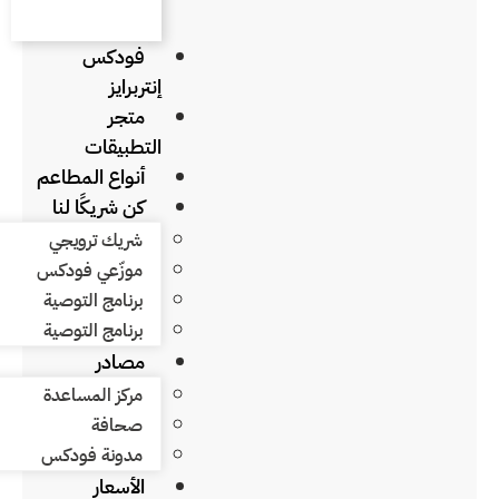
فودكس
إنتربرايز
متجر
التطبيقات
أنواع المطاعم
كن شريكًا لنا
شريك ترويجي
موزّعي فودكس
برنامج التوصية
برنامج التوصية
مصادر
مركز المساعدة
صحافة
مدونة فودكس
الأسعار