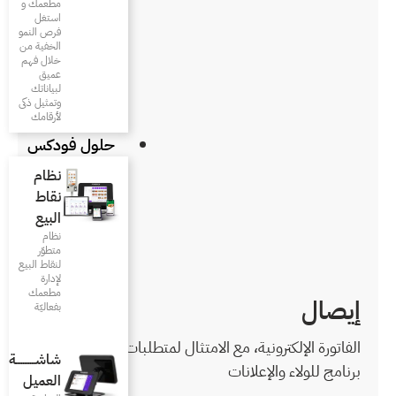
مطعمك و
استغل
فرص النمو
الخفية من
خلال فهم
عميق
لبياناتك
وتمثيل ذكى
لأرقامك
حلول فودكس
نظام
نقاط
البيع
نظام
متطوّر
لنقاط البيع
لإدارة
مطعمك
بفعاليّة
ثال لمتطلبات الزكاة، مع
شاشـــــــــــة
العميل