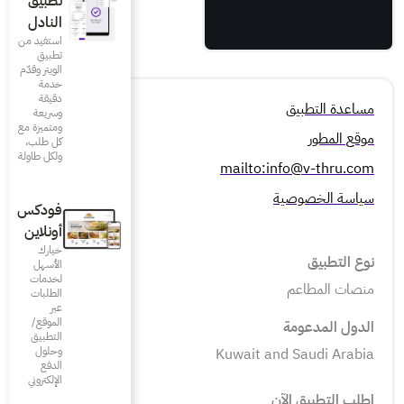
تطبيق
النادل
استفيد من
تطبيق
الويتر وقدّم
خدمة
دقيقة
وسريعة
ومتميزة مع
كل طلب،
ولكل طاولة
فودكس
أونلاين
خيارك
الأسهل
لخدمات
الطلبات
عبر
الموقع/
التطبيق
وحلول
الدفع
الإلكتروني