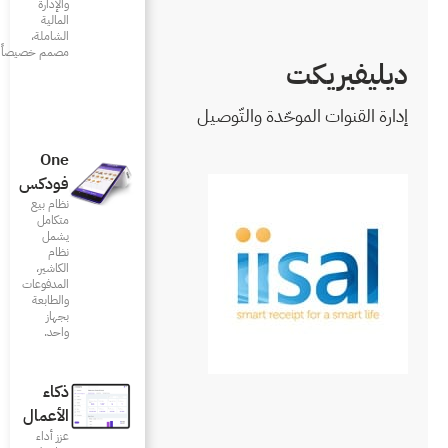
والإدارة
المالية
الشاملة،
مصمم خصيصاً للمطاعم
صيل
One
فودكس
نظام بيع
متكامل
يشمل
نظام
الكاشير،
المدفوعات
والطابعة
بجهاز
واحد.
ذكاء
الأعمال
عزز أداء