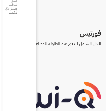
عميق
لبياناتك
وتمثيل ذكى
لأرقامك
ولة للمطاعم والمقاهي.