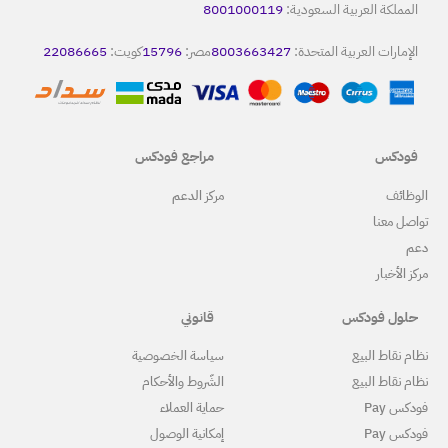
80
8
مصر:
15796
كويت:
22086665
مراجع فودكس
ركز الدعم
قانوني
ياسة الخصوصية
لشّروط والأحكام
ماية العملاء
مكانية الوصول