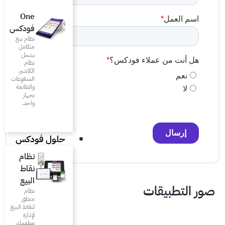
One
فودكس
نظام بيع
متكامل
يشمل
نظام
الكاشير،
المدفوعات
والطابعة
بجهاز
واحد.
حلول فودكس
نظام
نقاط
البيع
نظام
متطوّر
لنقاط البيع
لإدارة
مطعمك