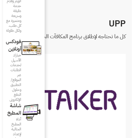
الويتر وقدّم
خدمة
دقيقة
وسريعة
ومتميزة مع
كل طلب،
ولكل طاولة
 المكافآت الخاص بك
فودكس
أونلاين
خيارك
الأسهل
لخدمات
الطلبات
عبر
الموقع/
التطبيق
وحلول
الدفع
الإلكتروني
شاشة
المطبخ
أداة
المطبخ
المثالية
لإعداد