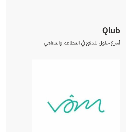
م والمقاهي