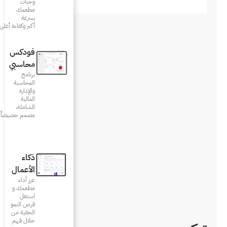
وجبات
مطعمك
بسرعة
أكبر وكفاءة أعلى
فودكس
محاسبي
برنامج
المحاسبة
والإدارة
المالية
الشاملة،
مصمم خصيصاً للمطاعم
ذكاء
الأعمال
عزز أداء
مطعمك و
استغل
فرص النمو
الخفية من
خلال فهم