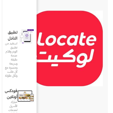
تطبيق
النادل
استفيد من
تطبيق
الويتر وقدّم
خدمة
دقيقة
وسريعة
ومتميزة مع
كل طلب،
ولكل طاولة
فودكس
أونلاين
خيارك
الأسهل
لخدمات