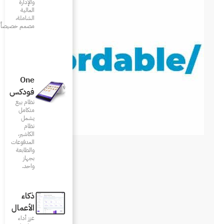
والإدارة
المالية
الشاملة،
مصمم خصيصاً للمطاعم
One
فودكس
نظام بيع
متكامل
يشمل
نظام
الكاشير،
المدفوعات
والطابعة
بجهاز
واحد.
ذكاء
الأعمال
عزز أداء