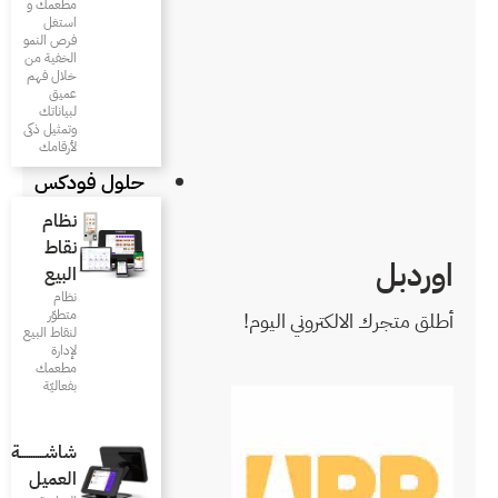
مطعمك و
استغل
فرص النمو
الخفية من
خلال فهم
عميق
لبياناتك
وتمثيل ذكى
لأرقامك
حلول فودكس
نظام
نقاط
البيع
نظام
متطوّر
لنقاط البيع
لإدارة
مطعمك
بفعاليّة
شاشـــــــــــة
العميل