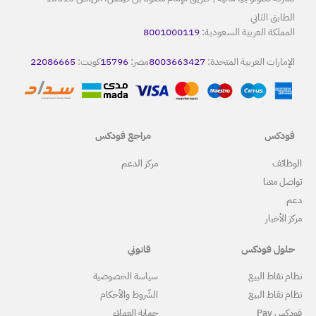
80
8
مصر:
15796
كويت:
22086665
مراجع فودكس
ركز الدعم
قانوني
ياسة الخصوصية
لشّروط والأحكام
ماية العملاء