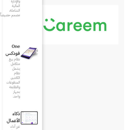
والإدارة
المالية
الشاملة،
مصمم خصيصاً للمطاعم
One
فودكس
نظام بيع
متكامل
يشمل
نظام
الكاشير،
المدفوعات
والطابعة
بجهاز
واحد.
ذكاء
الأعمال
عزز أداء