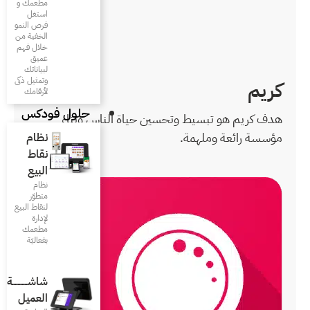
مطعمك و
استغل
فرص النمو
الخفية من
خلال فهم
عميق
لبياناتك
وتمثيل ذكى
لأرقامك
حلول فودكس
 حياة الناس وبناء
نظام
نقاط
البيع
نظام
متطوّر
لنقاط البيع
لإدارة
مطعمك
بفعاليّة
شاشـــــــــــة
العميل