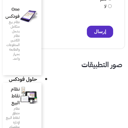
One
فودكس
نظام بيع
متكامل
يشمل
نظام
الكاشير،
المدفوعات
والطابعة
بجهاز
واحد.
حلول فودكس
نظام
نقاط
البيع
نظام
متطوّر
لنقاط البيع
لإدارة
مطعمك