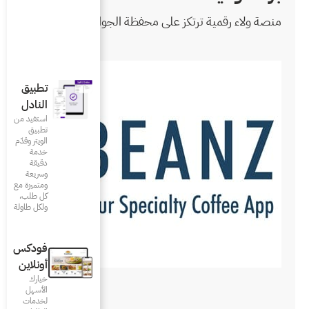
محفظة الجوال
تطبيق
النادل
استفيد من
تطبيق
الويتر وقدّم
خدمة
دقيقة
وسريعة
ومتميزة مع
كل طلب،
ولكل طاولة
فودكس
أونلاين
خيارك
الأسهل
لخدمات