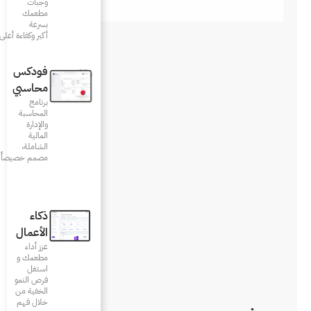
وجبات
مطعمك
بسرعة
أكبر وكفاءة أعلى
فودكس
محاسبي
برنامج
المحاسبة
والإدارة
المالية
الشاملة،
مصمم خصيصاً للمطاعم
ذكاء
الأعمال
عزز أداء
مطعمك و
استغل
فرص النمو
الخفية من
خلال فهم