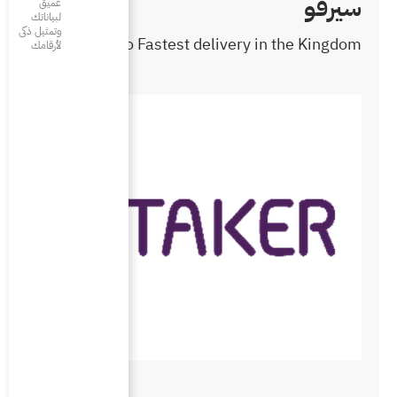
عميق
لبياناتك
وتمثيل ذكى
Cervo Fastest 
لأرقامك