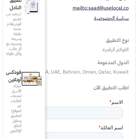
تطبيق
النادل
استفيد من
تطبيق
الويتر وقدّم
خدمة
دقيقة
وسريعة
ومتميزة مع
كل طلب،
ولكل طاولة
KSA, UAE, Ba
فودكس
أونلاين
خيارك
الأسهل
لخدمات
الطلبات
عبر
الموقع/
التطبيق
وحلول
الدفع
الإلكتروني