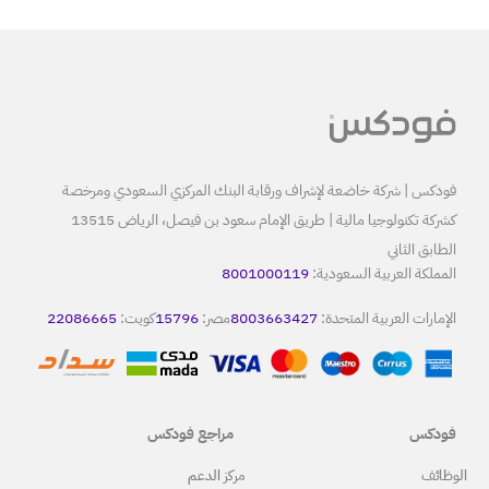
البنك المركزي السعودي ومرخصة
كشركة تكنولوجيا مالية | طريق الإمام سعود بن فيصل، الرياض 13515
80
8
مصر:
15796
كويت:
22086665
مراجع فودكس
ركز الدعم