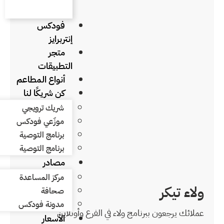
فودكس
إنتربرايز
متجر
التطبيقات
أنواع المطاعم
كن شريكًا لنا
شريك ترويجي
موزّعي فودكس
برنامج التوصية
برنامج التوصية
مصادر
مركز المساعدة
صحافة
مدونة فودكس
ي الفرع وأونلاين
الأسعار