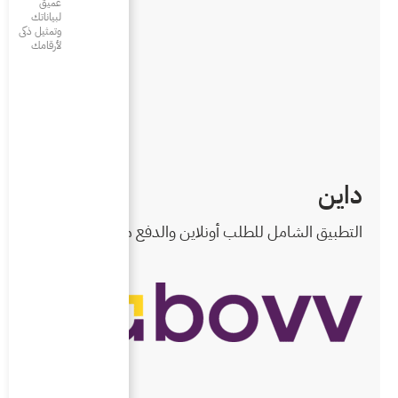
عميق
لبياناتك
وتمثيل ذكى
لأرقامك
ين والدفع من الطاولة