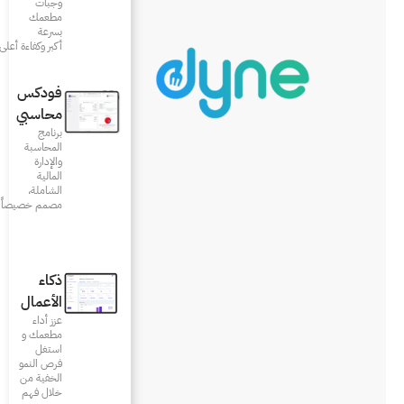
وجبات
مطعمك
بسرعة
أكبر وكفاءة أعلى
فودكس
محاسبي
برنامج
المحاسبة
والإدارة
المالية
الشاملة،
مصمم خصيصاً للمطاعم
ذكاء
الأعمال
عزز أداء
مطعمك و
استغل
فرص النمو
الخفية من
خلال فهم