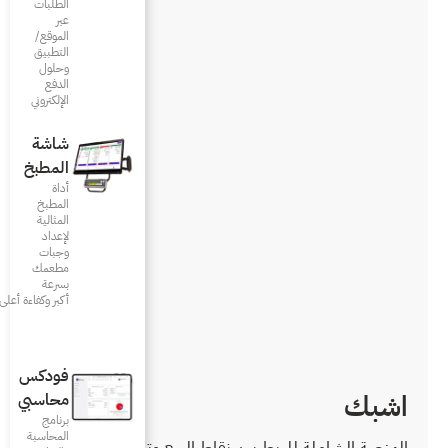
الطلبات
عبر
الموقع/
التطبيق
وحلول
الدفع
الإلكتروني
شاشة
المطبخ
أداة
المطبخ
المثالية
لإعداد
وجبات
مطعمك
بسرعة
أكبر وكفاءة أعلى
فودكس
محاسبي
برنامج
المحاسبة
قاط البيع وتوصيل الطلبات