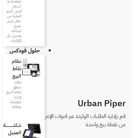
مطعمك و
استغل
فرص النمو
الخفية من
خلال فهم
عميق
لبياناتك
وتمثيل ذكى
لأرقامك
حلول فودكس
نظام
نقاط
البيع
نظام
متطوّر
لنقاط البيع
لإدارة
مطعمك
بفعاليّة
 قنوات الإنترنت المتعددة
شاشـــــــــــة
العميل