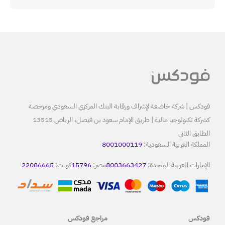
البنك المركزي السعودي ومرخصة
كشركة تكنولوجيا مالية | طريق الإمام سعود بن فيصل، الرياض 13515
80
8
مصر:
15796
كويت:
22086665
مراجع فودكس