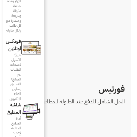
الويتر وقدّم
خدمة
دقيقة
وسريعة
ومتميزة مع
كل طلب،
ولكل طاولة
فودكس
أونلاين
خيارك
الأسهل
لخدمات
الطلبات
عبر
الموقع/
التطبيق
وحلول
الدفع
الإلكتروني
ولة للمطاعم والمقاهي.
شاشة
المطبخ
أداة
المطبخ
المثالية
لإعداد