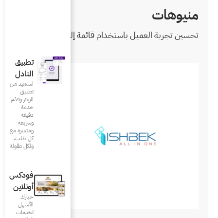
م قائمة إلكترونية
تطبيق
النادل
استفيد من
تطبيق
الويتر وقدّم
خدمة
دقيقة
وسريعة
ومتميزة مع
كل طلب،
ولكل طاولة
فودكس
أونلاين
خيارك
الأسهل
لخدمات