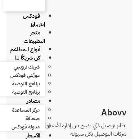
فودكس
إنتربرايز
متجر
التطبيقات
أنواع المطاعم
كن شريكًا لنا
شريك ترويجي
موزّعي فودكس
برنامج التوصية
برنامج التوصية
مصادر
مركز المساعدة
صحافة
ارة الأسطول والوصول إلى
مدونة فودكس
الأسعار