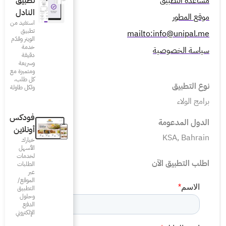
تطبيق
النادل
استفيد من
تطبيق
الويتر وقدّم
خدمة
دقيقة
وسريعة
ومتميزة مع
كل طلب،
ولكل طاولة
فودكس
أونلاين
خيارك
الأسهل
لخدمات
الطلبات
عبر
الموقع/
التطبيق
وحلول
الدفع
الإلكتروني