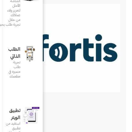
الشاشة
الأمثل
لتعزيز ولاء
عملائك
من خلال
تجربة طلب يحبونها
الطلب
الذاتي
تجربة
طلب
متميزة في
مطعمك‎
تطبيق
الويتر
استفيد من
تطبيق