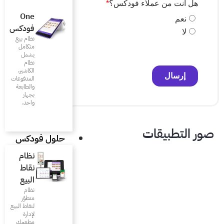
One
فودكس
نظام بيع
متكامل
يشمل
نظام
الكاشير،
المدفوعات
والطابعة
بجهاز
واحد.
حلول فودكس
نظام
نقاط
البيع
نظام
متطوّر
لنقاط البيع
لإدارة
مطعمك