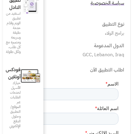
تطبيق
النادل
استفيد من
تطبيق
الويتر وقدّم
خدمة
دقيقة
وسريعة
ومتميزة مع
كل طلب،
ولكل طاولة
فودكس
أونلاين
خيارك
الأسهل
لخدمات
الطلبات
عبر
الموقع/
التطبيق
وحلول
الدفع
الإلكتروني