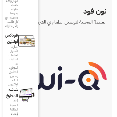
الويتر وقدّم
خدمة
دقيقة
وسريعة
ومتميزة مع
ام في الشرق الأوسط
كل طلب،
ولكل طاولة
فودكس
أونلاين
خيارك
الأسهل
لخدمات
الطلبات
عبر
الموقع/
التطبيق
وحلول
الدفع
الإلكتروني
شاشة
المطبخ
أداة
المطبخ
المثالية
لإعداد