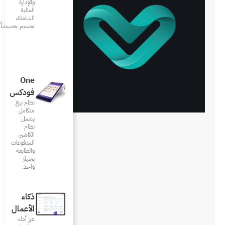
والإدارة
المالية
الشاملة،
مصمم خصيصاً للمطاعم
One
فودكس
نظام بيع
متكامل
يشمل
نظام
الكاشير،
المدفوعات
والطابعة
بجهاز
واحد.
ذكاء
الأعمال
عزز أداء