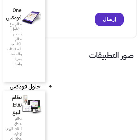
One
فودكس
نظام بيع
متكامل
يشمل
نظام
الكاشير،
المدفوعات
والطابعة
بجهاز
واحد.
حلول فودكس
نظام
نقاط
البيع
نظام
متطوّر
لنقاط البيع
لإدارة
مطعمك