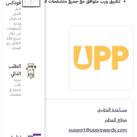
 متصفحات الجوال
فودكس
الحل
الأمثل
لاستقبال
وإدارة
المدفوعات
من خلال
جميع نقاط
التفاعل مع
العملاء
الطلب
الذاتي
تجربة
طلب
متميزة في
مطعمك‎