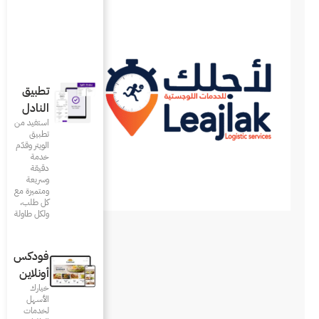
تطبيق
النادل
استفيد من
تطبيق
الويتر وقدّم
خدمة
دقيقة
وسريعة
ومتميزة مع
كل طلب،
ولكل طاولة
فودكس
أونلاين
خيارك
الأسهل
لخدمات