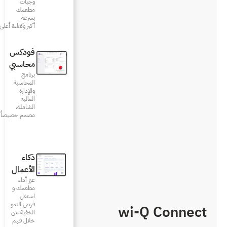
وجبات
مطعمك
بسرعة
أكبر وكفاءة أعلى
فودكس
محاسبي
برنامج
المحاسبة
والإدارة
المالية
الشاملة،
مصمم خصيصاً للمطاعم
ذكاء
الأعمال
عزز أداء
مطعمك و
استغل
فرص النمو
الخفية من
خلال فهم