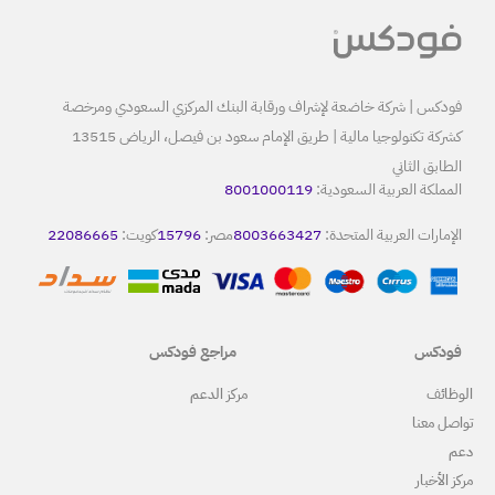
البنك المركزي السعودي ومرخصة
كشركة تكنولوجيا مالية | طريق الإمام سعود بن فيصل، الرياض 13515
80
8
مصر:
15796
كويت:
22086665
مراجع فودكس
ركز الدعم