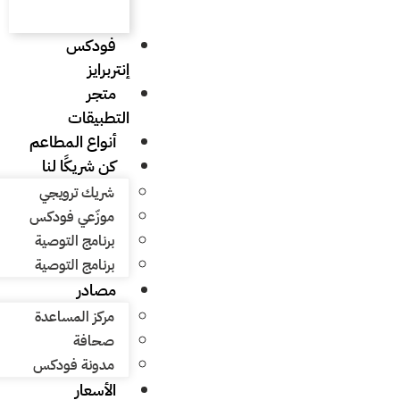
فودكس
إنتربرايز
متجر
التطبيقات
أنواع المطاعم
كن شريكًا لنا
شريك ترويجي
موزّعي فودكس
برنامج التوصية
برنامج التوصية
مصادر
مركز المساعدة
صحافة
مدونة فودكس
الأسعار