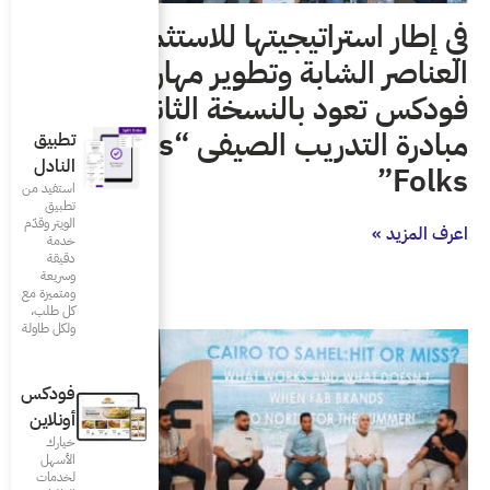
للاستثمار في
وير مهارات الطلاب
ة الثانية من
مبادرة التدريب الصيفى “Foodics
تطبيق
النادل
استفيد من
تطبيق
الويتر وقدّم
خدمة
دقيقة
وسريعة
ومتميزة مع
كل طلب،
ولكل طاولة
فودكس
أونلاين
خيارك
الأسهل
لخدمات