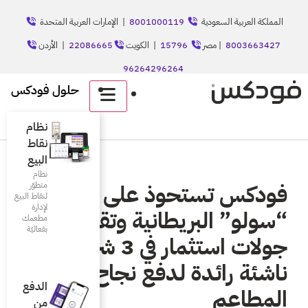
8001
| الإمارات العربية المتحدة
الكويت
22086665
| الأردن
حلول فودكس
English
نظام
نقاط
البيع
نظام
على شركة
متطوّر
لنقاط البيع
لإدارة
ية وتقود
مطعمك
بفعاليّة
جولات استثمار في 3 شركات
ع نجاح قطاع
الدفع
من