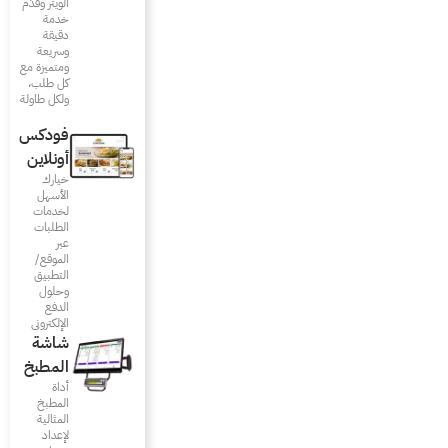
الويتر وقدّم
خدمة
دقيقة
وسريعة
ومتميزة مع
كل طلب،
ولكل طاولة
فودكس
أونلاين
خيارك
الأسهل
لخدمات
الطلبات
عبر
الموقع/
التطبيق
وحلول
الدفع
الإلكتروني
شاشة
المطبخ
أداة
المطبخ
المثالية
لإعداد