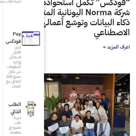
تحواذها على
تجربة طلب يحبونها
No اليونانية المتخصصة في
 أعمالها في الذكاء
Pay
فودكس
الحل
الأمثل
لاستقبال
وإدارة
المدفوعات
من خلال
جميع نقاط
التفاعل مع
العملاء
الطلب
الذاتي
تجربة
طلب
متميزة في
مطعمك‎