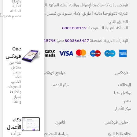
والإدارة
البنك المركزي السعودي ومرخصة
المالية
الشاملة،
كشركة تكنولوجيا مالية | طريق الإمام سعود بن فيصل، الرياض 13515
مصمم خصيصاً للمطاعم
80
8
مصر:
15796
كويت:
22086665
One
فودكس
نظام بيع
متكامل
يشمل
مراجع فودكس
نظام
الكاشير،
ركز الدعم
المدفوعات
والطابعة
بجهاز
واحد.
ذكاء
قانوني
الأعمال
عزز أداء
ياسة الخصوصية