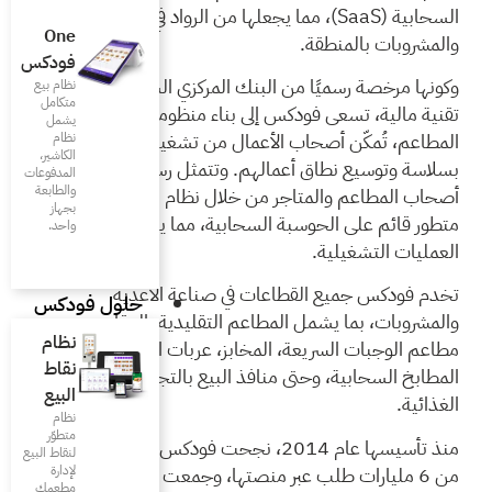
ما يجعلها من الرواد في قطاع الأغذية
One
فودكس
ك المركزي السعودي، كشركة
نظام بيع
متكامل
بناء منظومة متكاملة لإدارة
يشمل
ال من تشغيل عملياتهم
نظام
الكاشير،
وتتمثل رسالتها في تمكين
المدفوعات
والطابعة
أصحاب المطاعم والمتاجر من خلال نظام نقاط بيع (POS)
بجهاز
بية، مما يعزز كفاءة
واحد.
ي صناعة الأغذية
حلول فودكس
 التقليدية، المقاهي،
نظام
بز، عربات الطعام المتنقلة،
نقاط
البيع بالتجزئة الصغيرة غير
البيع
نظام
متطوّر
سها عام 2014، نجحت فودكس في معالجة أكثر
لنقاط البيع
ها، وجمعت تمويلًا قياسيًا
لإدارة
مطعمك