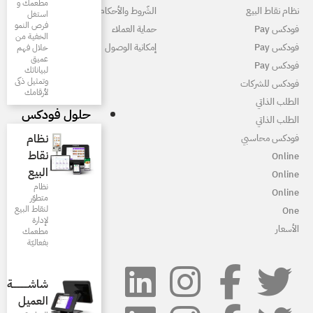
مطعمك و
لشّروط والأحكام
استغل
فرص النمو
ماية العملاء
الخفية من
مكانية الوصول
خلال فهم
عميق
لبياناتك
وتمثيل ذكى
لأرقامك
حلول فودكس
نظام
نقاط
البيع
نظام
متطوّر
لنقاط البيع
لإدارة
مطعمك
بفعاليّة
شاشـــــــــــة
العميل