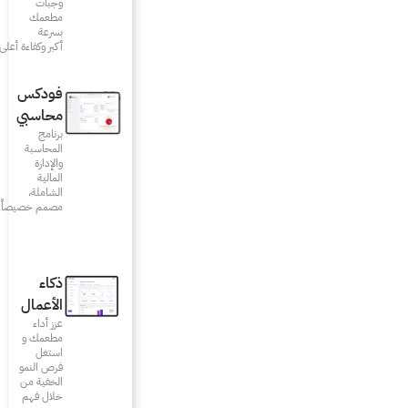
وجبات
مطعمك
بسرعة
أكبر وكفاءة أعلى
فودكس
محاسبي
برنامج
المحاسبة
والإدارة
المالية
الشاملة،
مصمم خصيصاً للمطاعم
ذكاء
الأعمال
عزز أداء
مطعمك و
استغل
فرص النمو
الخفية من
خلال فهم