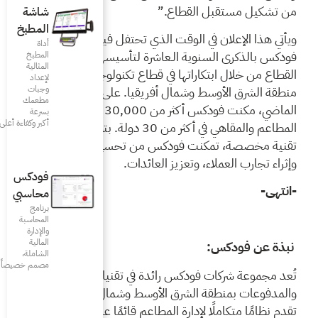
شاشة
المطبخ
لذي تحتفل فيه مجموعة
أداة
ة لتأسيسها وريادتها لهذا
المطبخ
المثالية
قطاع تكنولوجيا المطاعم في
لإعداد
ريقيا. على مدى العقد
وجبات
مطعمك
الماضي، مكنت فودكس أكثر من 30,000 من أصحاب
بسرعة
أكبر وكفاءة أعلى
المطاعم والمقاهي في أكثر من 30 دولة. بتوفيرها حلول
 من تحسين العمليات،
عائدات.
فودكس
محاسبي
برنامج
المحاسبة
والإدارة
المالية
الشاملة،
مصمم خصيصاً للمطاعم
دة في تقنيات المطاعم
أوسط وشمال إفريقيا، حيث
طاعم قائمًا على الحوسبة