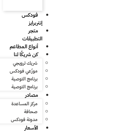
فودكس
إنتربرايز
متجر
التطبيقات
أنواع المطاعم
كن شريكًا لنا
شريك ترويجي
موزّعي فودكس
برنامج التوصية
برنامج التوصية
مصادر
مركز المساعدة
صحافة
مدونة فودكس
الأسعار