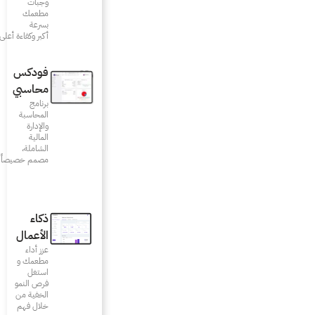
وجبات
مطعمك
بسرعة
أكبر وكفاءة أعلى
فودكس
محاسبي
برنامج
المحاسبة
والإدارة
المالية
الشاملة،
مصمم خصيصاً للمطاعم
ذكاء
الأعمال
عزز أداء
مطعمك و
استغل
فرص النمو
الخفية من
خلال فهم