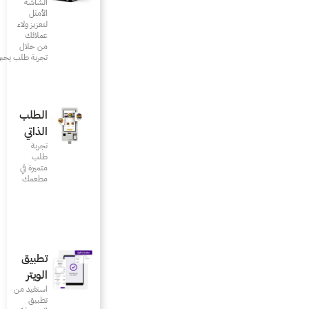
الشاشة
الأمثل
لتعزيز ولاء
عملائك
من خلال
تجربة طلب يحبونها
الطلب
الذاتي
تجربة
طلب
متميزة في
مطعمك‎
تطبيق
الويتر
استفيد من
تطبيق