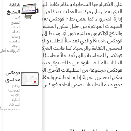
على التكنولوجيا السحابية ونظام نقاط البيع (POS) الشامل
شاشة
ت بدءًا من الطلبات وحتى
المطبخ
إدارة المخزون. كما يعمل نظام فودكس Online على تعزيز
أداة
المطبخ
كين العملاء من الطلب
المثالية
لإعداد
 أي وسيط إلى جانب نظام
وجبات
ُعد حلاً للطلب والدفع الذاتي
مطعمك
بسرعة
 قامت الشركة بإطلاق خدمة
أكبر وكفاءة أعلى
اً محاسبيًا متخصصًا لإدارة
ك،
يوفر متجر تطبيقات
الأخرى الخارجية التي
فودكس
مطاعم والمقاهي، حيث يمكن
محاسبي
مة فودكس المختلفة.
برنامج
المحاسبة
والإدارة
المالية
الشاملة،
مصمم خصيصاً للمطاعم