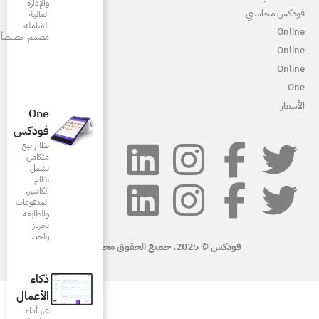
والإدارة
المالية
الشاملة،
مصمم خصيصاً للمطاعم
One
فودكس
نظام بيع
متكامل
يشمل
نظام
الكاشير،
المدفوعات
والطابعة
بجهاز
واحد.
ذكاء
الأعمال
عزز أداء