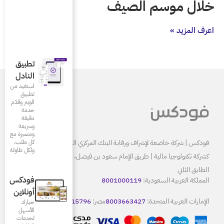
تطبيق
النادل
استفيد من
تطبيق
الويتر وقدّم
خدمة
دقيقة
وسريعة
ومتميزة مع
البنك المركزي السعودي ومرخصة
كل طلب،
ولكل طاولة
كشركة تكنولوجيا مالية | طريق الإمام سعود بن فيصل، الرياض 13515
فودكس
80
أونلاين
8
مصر:
15796
كويت:
22086665
خيارك
الأسهل
لخدمات