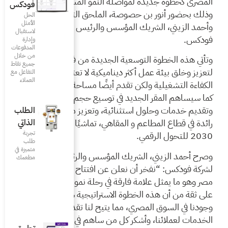
النمو المستمر للشركة،
فودكس
الملحق التجاري السعودي،
الحل
الأمثل
 والرئيس التنفيذي لشركة
لاستقبال
وإدارة
المدفوعات
من خلال
الجديدة من فودكس مصر
جميع نقاط
اميكية لا تعتمد فقط على
التفاعل مع
العملاء
أيضًا مساحة لدعم موظفيها.
توسيع حجم أعمال الشركة
، وتعزيز مكانتها كشركة
الطلب
هي، تماشيًا مع رؤية مصر
الذاتي
تجربة
طلب
متميزة في
لمؤسس والرئيس التنفيذي
مطعمك‎
ن افتتاح مقرنا الجديد في
في رحلة نمونا المستمرة. نحن
ستراتيجية ستعزز بشكل كبير
 يتيح لنا تقديم أفضل
من ساهم في الوصول لهذه