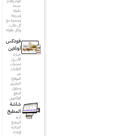
الويتر وقدّم
خدمة
دقيقة
وسريعة
ومتميزة مع
كل طلب،
ولكل طاولة
فودكس
أونلاين
خيارك
الأسهل
لخدمات
الطلبات
عبر
الموقع/
التطبيق
وحلول
الدفع
الإلكتروني
شاشة
المطبخ
أداة
المطبخ
المثالية
لإعداد