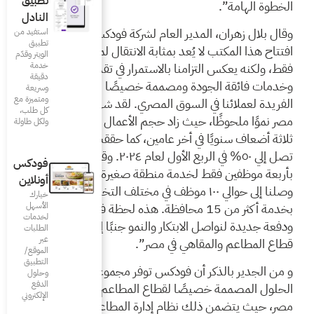
تطبيق
النادل
م لشركة فودكس مصر: “إن
استفيد من
تطبيق
بة الانتقال لمقر عمل جديد
الويتر وقدّم
خدمة
ستمرار في تقديم حلول
دقيقة
 خصيصًا لتلبية الاحتياجات
وسريعة
ومتميزة مع
المصري. لقد شهدت فودكس
كل طلب،
حجم الأعمال بمقدار متوسط
ولكل طاولة
مين، كما حققت معدلات نمو
تصل إلي ٥٠% في الربع الأول لعام ٢٠٢٤. وقد بدأت الشركة
فودكس
قة صغيرة بالقاهرة، والآن
أونلاين
 ١٠٠ موظف في مختلف التخصصات يقومون
خيارك
الأسهل
1 محافظة. هذه لحظة فارقة بالنسبة لنا
لخدمات
النمو جنبًا إلى جنب مع
الطلبات
عبر
صر”.
الموقع/
التطبيق
س توفر مجموعة شاملة من
وحلول
الدفع
ع المطاعم و المقاهي في
الإلكتروني
مصر، حيث يتضمن ذلك نظام إدارة المطاعم (RMS) القائم