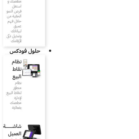
مطعمك و
استغل
فرص النمو
الخفية من
خلال فهم
عميق
لبياناتك
وتمثيل ذكى
لأرقامك
حلول فودكس
نظام
نقاط
البيع
نظام
متطوّر
لنقاط البيع
لإدارة
مطعمك
بفعاليّة
شاشـــــــــــة
العميل