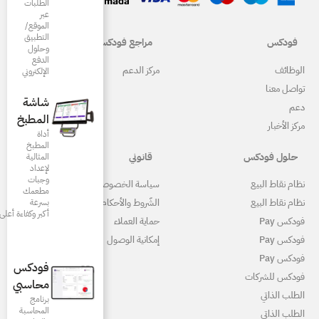
الطلبات
عبر
الموقع/
التطبيق
مراجع فودكس
وحلول
الدفع
ركز الدعم
الإلكتروني
شاشة
المطبخ
أداة
المطبخ
قانوني
المثالية
لإعداد
وجبات
ياسة الخصوصية
مطعمك
بسرعة
لشّروط والأحكام
أكبر وكفاءة أعلى
ماية العملاء
مكانية الوصول
فودكس
محاسبي
برنامج
المحاسبة