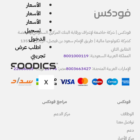
الأسعار
الأسعار
الأسعار
تسجيل
البنك المركزي السعودي ومرخصة
الدخول
كشركة تكنولوجيا مالية | طريق الإمام سعود بن فيصل، الرياض 13515
اطلب عرض
تجريبي
80
8
مصر:
15796
كويت:
22086665
X
مراجع فودكس
ركز الدعم