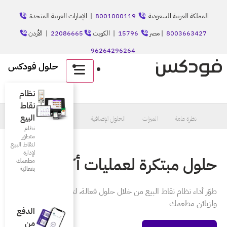
8001
| الإمارات العربية المتحدة
الكويت
22086665
| الأردن
حلول فودكس
English
نظام
نقاط
البيع
 الإضافية
الأسعار
نظام
متطوّر
لنقاط البيع
لإدارة
ات أكثر فعالية
مطعمك
بفعاليّة
 حلول فعالة، لتجربة أفضل لك
الدفع
من