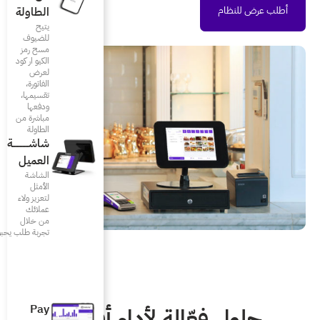
الطاولة
يتيح
للضيوف
مسح رمز
الكيو ار كود
لعرض
الفاتورة،
تقسيمها،
ودفعها
مباشرة من
الطاولة
شاشـــــــــــة
العميل
الشاشة
الأمثل
لتعزيز ولاء
عملائك
من خلال
تجربة طلب يحبونها
Pay
لأداء أفضل