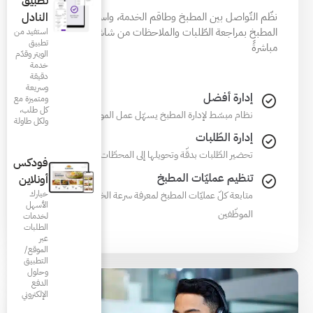
تطبيق
م الخدمة، واسمح لموظّفي
النادل
لاحظات من شاشة المطبخ
استفيد من
تطبيق
الويتر وقدّم
خدمة
دقيقة
وسريعة
ومتميزة مع
كل طلب،
يسهّل عمل الموظّفين
ولكل طاولة
ها إلى المحطّات الصّحيحة
فودكس
أونلاين
معرفة سرعة الخدمة وأداء
خيارك
الأسهل
لخدمات
الطلبات
عبر
الموقع/
التطبيق
وحلول
الدفع
الإلكتروني