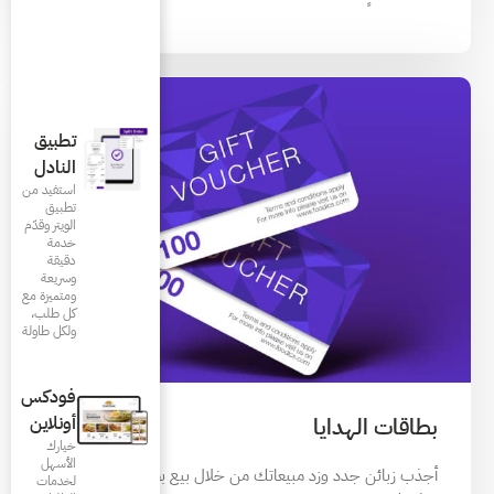
تطبيق
النادل
استفيد من
تطبيق
الويتر وقدّم
خدمة
دقيقة
وسريعة
ومتميزة مع
كل طلب،
ولكل طاولة
فودكس
أونلاين
خيارك
الأسهل
 خلال بيع بطاقات الهدايا في
لخدمات