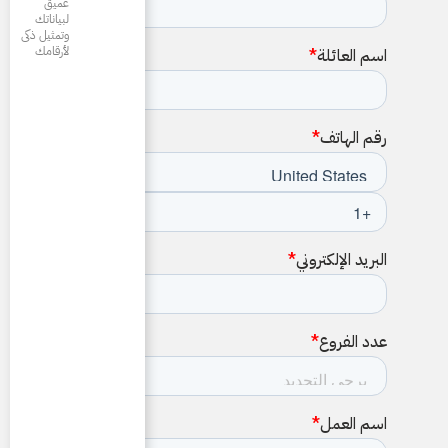
عميق
لبياناتك
وتمثيل ذكى
لأرقامك