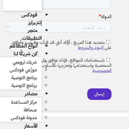
فودكس
إنتربرايز
متجر
التطبيقات
أنواع المطاعم
كن شريكًا لنا
شريك ترويجي
موزّعي فودكس
برنامج التوصية
برنامج التوصية
مصادر
مركز المساعدة
صحافة
مدونة فودكس
الأسعار