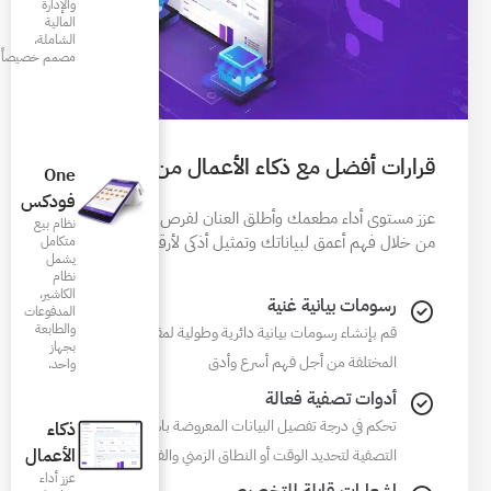
والإدارة
المالية
الشاملة،
مصمم خصيصاً للمطاعم
الأعمال من فودكس
One
فودكس
لعنان لفرص النمو الخافية
نظام بيع
ثيل أذكى لأرقامك.
متكامل
يشمل
نظام
الكاشير،
المدفوعات
والطابعة
ية وطولية لمقارنة أنواع البيانات
بجهاز
 وأدق
واحد.
ات المعروضة باستخدام أدوات
ذكاء
طاق الزمني والفروع
الأعمال
عزز أداء