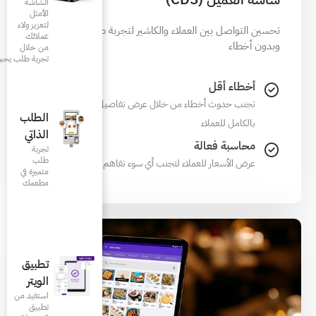
الشاشة
الأمثل
لتعزيز ولاء
لكاشير لتجربة طلب أسهل
عملائك
من خلال
تجربة طلب يحبونها
 عرض تفاصيل الأوردرات
الطلب
الذاتي
تجربة
طلب
 أي سوء تفاهم عند الدفع
متميزة في
مطعمك‎
تطبيق
الويتر
استفيد من
تطبيق