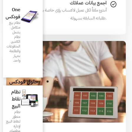
One
اب رؤى خاصة به ولاسترجاع تاريخ
فودكس
نظام بيع
متكامل
يشمل
نظام
الكاشير،
المدفوعات
والطابعة
بجهاز
واحد.
حلول فودكس
نظام
نقاط
البيع
نظام
متطوّر
لنقاط البيع
لإدارة
مطعمك