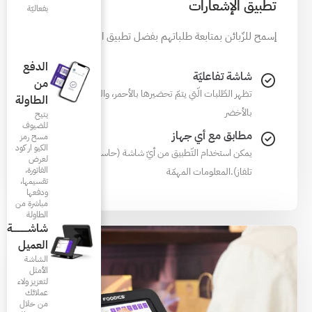
بفعاليّة
 بفضل تطبيق الإشعارات
الدفع
من
يرها بالأحمر، والطّلبات الجاهزة
الطاولة
يتيح
للضيوف
مسح رمز
الكيو ار كود
أيّ شاشة (حاسوب، تابلت،
لعرض
الفاتورة،
تقسيمها،
ودفعها
مباشرة من
الطاولة
شاشـــــــــــة
العميل
الشاشة
الأمثل
لتعزيز ولاء
عملائك
من خلال