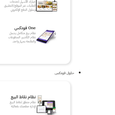
خيارك الأسهل لخدمات
الطلبات عبر الموقع/التطبيق
وحلول الدفع الإلكتروني
One فودكس
نظام بيع متكامل يشمل
نظام الكاشير، المدفوعات
والطابعة بجهاز واحد.
حلول فودكس
نظام نقاط البيع
نظام متطوّر لنقاط البيع
لإدارة مطعمك بفعاليّة