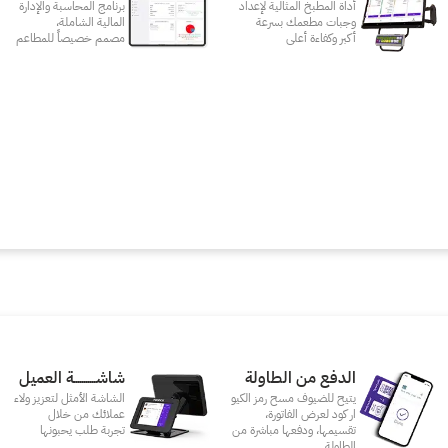
أداة المطبخ المثالية لإعداد
برنامج المحاسبة والإدارة
وجبات مطعمك بسرعة
المالية الشاملة،
أكبر وكفاءة أعلى
مصمم خصيصاً للمطاعم
الدفع من الطاولة
شاشـــــــــــة العميل
يتيح للضيوف مسح رمز الكيو
الشاشة الأمثل لتعزيز ولاء
ار كود لعرض الفاتورة،
عملائك من خلال
تقسيمها، ودفعها مباشرة من
تجربة طلب يحبونها
الطاولة