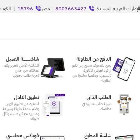
إمارات العربية المتحدة
8003663427
| مصر
15796
| الكوي
الدفع من الطاولة
شاشـــــــــــة العميل
يتيح للضيوف مسح رمز الكيو
الشاشة الأمثل لتعزيز ولاء
ار كود لعرض الفاتورة،
عملائك من خلال
تقسيمها، ودفعها مباشرة من
تجربة طلب يحبونها
الطاولة
الطلب الذاتي
تطبيق النادل
تجربة طلب متميزة في
استفيد من تطبيق الويتر
مطعمك‎
وقدّم خدمة دقيقة وسريعة
ومتميزة مع كل طلب، ولكل
طاولة
شاشة المطبخ
فودكس محاسبي