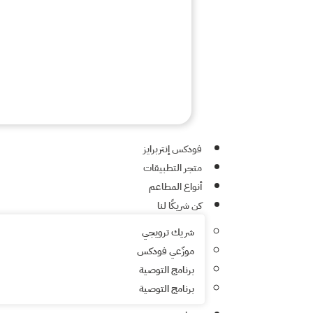
فودكس إنتربرايز
متجر التطبيقات
أنواع المطاعم
كن شريكًا لنا
شريك ترويجي
موزّعي فودكس
برنامج التوصية
برنامج التوصية