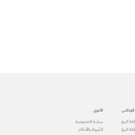
فودكس
قانوني
اط البيع
سياسة الخصوصية
اط البيع
الشّروط والأحكام