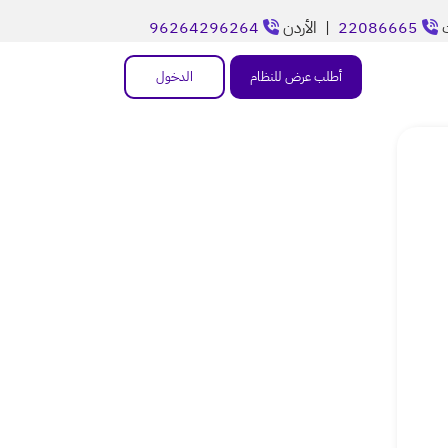
ت
22086665
| الأردن
96264296264
أطلب عرض للنظام
الدخول