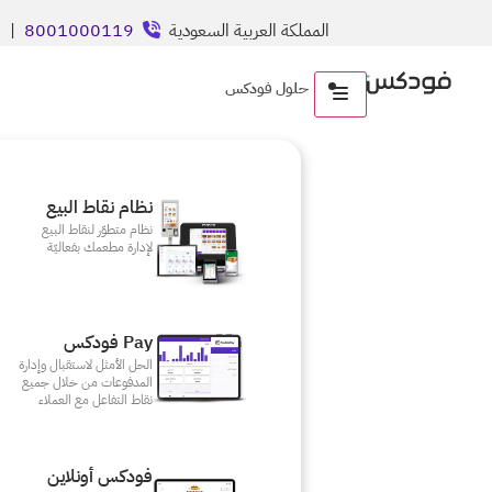
المملكة العربية السعودية
8001000119
| ال
حلول فودكس
نظام نقاط البيع
نظام متطوّر لنقاط البيع
لإدارة مطعمك بفعاليّة
Pay فودكس
الحل الأمثل لاستقبال وإدارة
المدفوعات من خلال جميع
نقاط التفاعل مع العملاء
فودكس أونلاين