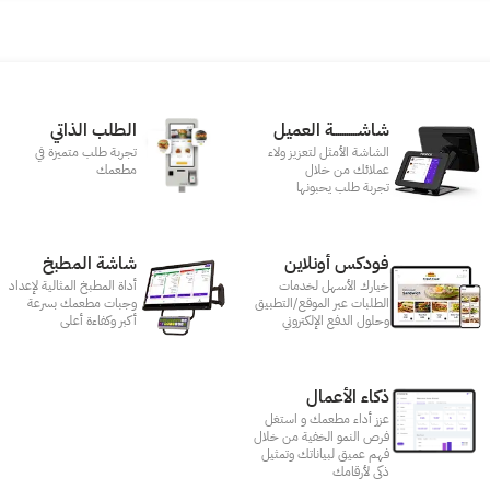
شاشـــــــــــة العميل
الطلب الذاتي
الشاشة الأمثل لتعزيز ولاء
تجربة طلب متميزة في
عملائك من خلال
مطعمك‎
تجربة طلب يحبونها
فودكس أونلاين
شاشة المطبخ
خيارك الأسهل لخدمات
أداة المطبخ المثالية لإعداد
الطلبات عبر الموقع/التطبيق
وجبات مطعمك بسرعة
وحلول الدفع الإلكتروني
أكبر وكفاءة أعلى
ذكاء الأعمال
عزز أداء مطعمك و استغل
فرص النمو الخفية من خلال
فهم عميق لبياناتك وتمثيل
ذكى لأرقامك