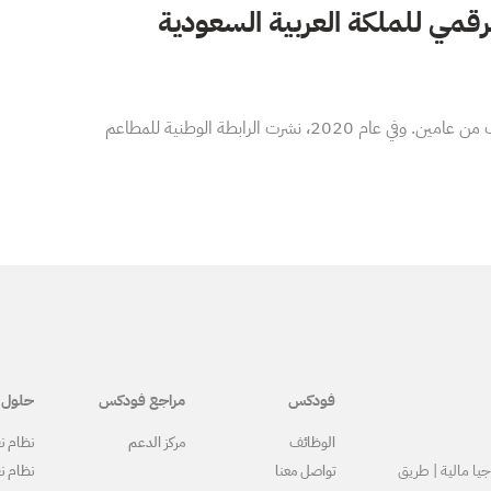
الرقمي للملكة العربية السعودية
كافح قطاع المطاعم للتكيف مع جائحة كورونا مع ظهورها لأول مرة قبل ما يقرب من عامين. وفي عام 2020، نشرت الرابطة الوطنية للمطاعم
فودكس
مراجع فودكس
حلول 
الوظائف
مركز الدعم
نظام نق
ا مالية | طريق
تواصل معنا
نظام نق