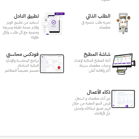
الطلب الذاتي
تطبيق النادل
تجربة طلب متميزة في
استفيد من تطبيق الويتر
مطعمك‎
وقدّم خدمة دقيقة وسريعة
ومتميزة مع كل طلب، ولكل
طاولة
شاشة المطبخ
فودكس محاسبي
أداة المطبخ المثالية لإعداد
برنامج المحاسبة والإدارة
وجبات مطعمك بسرعة
المالية الشاملة،
أكبر وكفاءة أعلى
مصمم خصيصاً للمطاعم
ذكاء الأعمال
عزز أداء مطعمك و استغل
فرص النمو الخفية من خلال
فهم عميق لبياناتك وتمثيل
ذكى لأرقامك