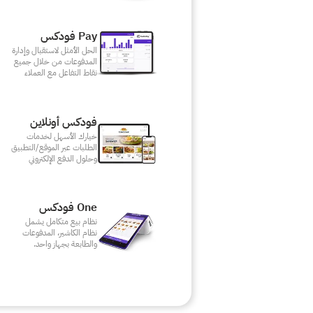
Pay فودكس
الحل الأمثل لاستقبال وإدارة
المدفوعات من خلال جميع
نقاط التفاعل مع العملاء
فودكس أونلاين
خيارك الأسهل لخدمات
الطلبات عبر الموقع/التطبيق
وحلول الدفع الإلكتروني
One فودكس
نظام بيع متكامل يشمل
نظام الكاشير، المدفوعات
والطابعة بجهاز واحد.