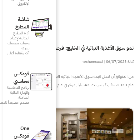
الإلكتروني
شاشة
المطبخ
أداة المطبخ
المثالية لإعداد
وجبات مطعمك
في الخليج: فرص وتحديات
بسرعة
أكبر وكفاءة أعلى
فودكس
من المتوقع أن تصل قيمة سوق الأغذية النباتية العالمي إلى 85 مليار دولار بحلول
محاسبي
برنامج المحاسبة
والإدارة المالية
الشاملة،
مصمم خصيصاً للمطاعم
One
فودكس