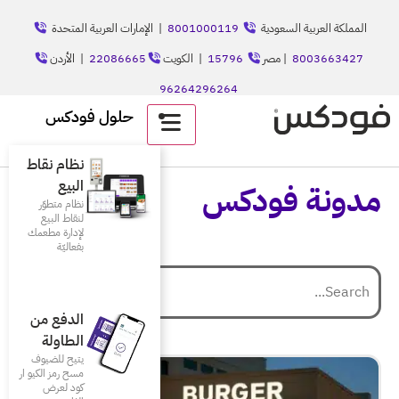
80010001
| الإمارات العربية المتحدة
157
| الكويت
22086665
| الأردن
حلول فودكس
نظام نقاط
البيع
س
نظام متطوّر
لنقاط البيع
لإدارة مطعمك
بفعاليّة
الدفع من
الطاولة
يتيح للضيوف
مسح رمز الكيو ار
كود لعرض