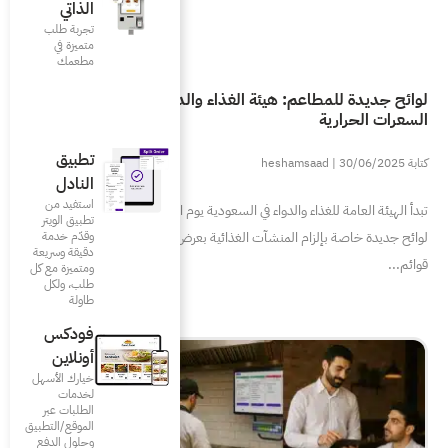
الذاتي
تجربة طلب
متميزة في
مطعمك‎
الغذاء والدواء تُلزم بالإفصاح عن
تطبيق
النادل
استفيد من
تبدأ الهيئة العامة للغذاء والدواء في السعودية يوم الثلاثاء 1 يوليو 2025 تطبيق
تطبيق الويتر
وقدّم خدمة
 الغذائية بعرض معلومات “تغذوية مُفصّلة” في
دقيقة وسريعة
ومتميزة مع كل
طلب، ولكل
طاولة
فودكس
أونلاين
خيارك الأسهل
لخدمات
الطلبات عبر
الموقع/التطبيق
وحلول الدفع