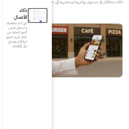
حيتهما إلى حد كبير. لا يعتمد
ذكاء
الأعمال
عزز أداء مطعمك
و استغل فرص
النمو الخفية من
خلال فهم عميق
لبياناتك وتمثيل
ذكى لأرقامك