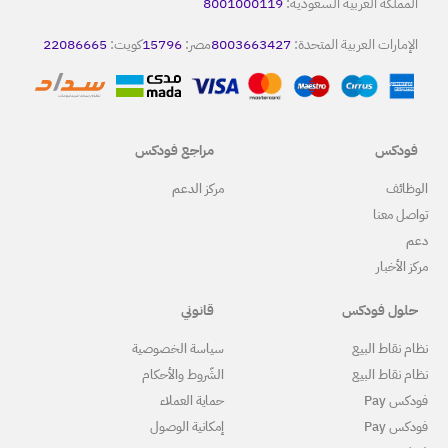
800100
80036
مصر:
15796
كويت:
22086665
مراجع فودكس
مركز الدعم
قانوني
سياسة الخصوصية
الشّروط والأحكام
حماية العملاء
إمكانية الوصول