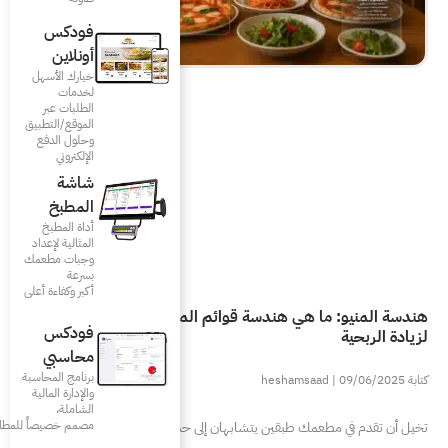
فودكس
أونلاين
خيارك الأسهل
لخدمات
الطلبات عبر
الموقع/التطبيق
وحلول الدفع
الإلكتروني
شاشة
المطبخ
أداة المطبخ
المثالية لإعداد
وجبات مطعمك
بسرعة
أكبر وكفاءة أعلى
سة قوائم المطاعم وكيف تستخدمها
فودكس
محاسبي
برنامج المحاسبة
والإدارة المالية
الشاملة،
مصمم خصيصاً للمطاعم
ابهان إلى حد كبير في مكوناتهما، وبالرغم من