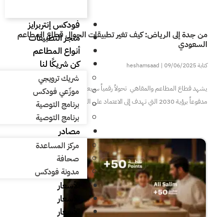
فودكس إنتربرايز
غير تطبيقات الجوال قطاع المطاعم
متجر التطبيقات
أنواع المطاعم
كن شريكًا لنا
شريك ترويجي
 رقمياً سريعاً في المملكة العربية السعودية،
موزّعي فودكس
برنامج التوصية
برنامج التوصية
مصادر
مركز المساعدة
صحافة
مدونة فودكس
الأسعار
الأسعار
الأسعار