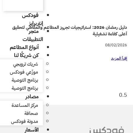
فودكس
إنتربرايز
راتيجيات تجهيز المطاعم والمقاهي لتحقيق
متجر
التطبيقات
أنواع المطاعم
كن شريكًا لنا
شريك ترويجي
موزّعي فودكس
برنامج التوصية
برنامج التوصية
مصادر
مركز المساعدة
صحافة
مدونة فودكس
الأسعار