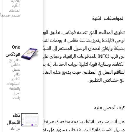
والإدارة
المالية
الشاملة،
مصمم خصيصاً للمطاعم
 تطبيق الويتر، يعمل على جهاز
لوحي (تابلت) يتميز بشاشة مقاس 8 بوصات لتسهيل القراءة، ويتصل
One
ر إلى الشبكة، مع إمكانية الدفع
فودكس
الرقمية، ومعالج عالي السرعة لتحقيق
نظام بيع
الخدمة. إنه بمثابة رفيق موثوق به
متكامل
يشمل
 هذه العناصر التقنية بانسجام
نظام
الكاشير،
المدفوعات
والطابعة
بجهاز
واحد.
ذكاء
عمك عبر تطبيق مطاعم مبتكر
الأعمال
عزز أداء
ب سوى ملء نموذج بسيط على