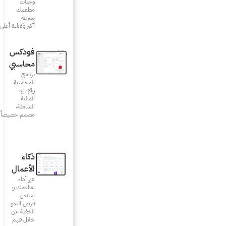
وجبات
مطعمك
بسرعة
أكبر وكفاءة أعلى
فودكس
محاسبي
برنامج
المحاسبة
والإدارة
المالية
الشاملة،
مصمم خصيصاً للمطاعم
ذكاء
الأعمال
عزز أداء
مطعمك و
استغل
فرص النمو
الخفية من
خلال فهم