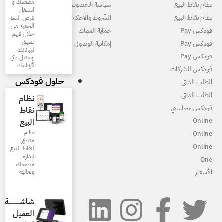
مطعمك و
ياسة الخصوصية
استغل
لشّروط والأحكام
فرص النمو
الخفية من
ماية العملاء
خلال فهم
عميق
مكانية الوصول
لبياناتك
وتمثيل ذكى
لأرقامك
حلول فودكس
نظام
نقاط
البيع
نظام
متطوّر
لنقاط البيع
لإدارة
مطعمك
بفعاليّة
شاشـــــــــــة
العميل