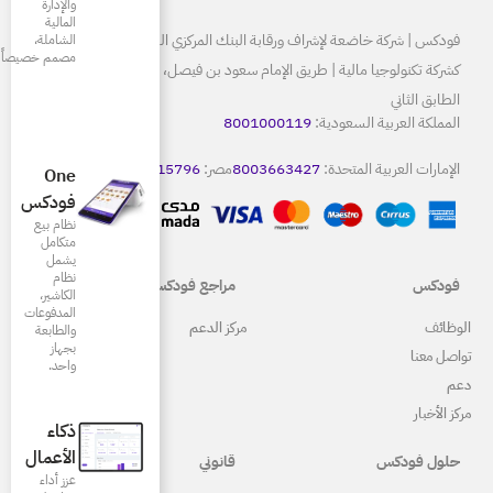
والإدارة
المالية
البنك المركزي السعودي ومرخصة
الشاملة،
مصمم خصيصاً للمطاعم
كشركة تكنولوجيا مالية | طريق الإمام سعود بن فيصل، الرياض 13515
80
8
مصر:
15796
كويت:
22086665
One
فودكس
نظام بيع
متكامل
يشمل
نظام
مراجع فودكس
الكاشير،
المدفوعات
ركز الدعم
والطابعة
بجهاز
واحد.
ذكاء
الأعمال
قانوني
عزز أداء