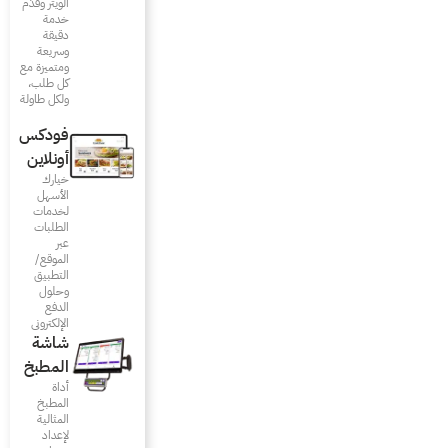
الويتر وقدّم
خدمة
دقيقة
وسريعة
ومتميزة مع
كل طلب،
ولكل طاولة
فودكس
أونلاين
خيارك
الأسهل
لخدمات
الطلبات
عبر
الموقع/
التطبيق
وحلول
الدفع
الإلكتروني
شاشة
المطبخ
أداة
المطبخ
المثالية
لإعداد