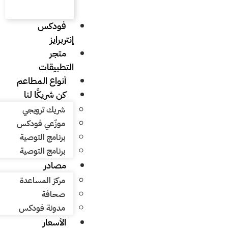
فودكس
إنتربرايز
متجر
التطبيقات
أنواع المطاعم
كن شريكًا لنا
شريك ترويجي
موزّعي فودكس
برنامج التوصية
برنامج التوصية
مصادر
مركز المساعدة
صحافة
مدونة فودكس
الأسعار