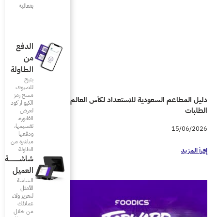
بفعاليّة
الدفع
من
الطاولة
يتيح
للضيوف
مسح رمز
دليل المطاعم السعودية للاستعداد لكأس العالم 2026 واحتواء زيادة
الكيو ار كود
لعرض
الفاتورة،
تقسيمها،
ودفعها
مباشرة من
الطاولة
شاشـــــــــــة
العميل
الشاشة
الأمثل
لتعزيز ولاء
عملائك
من خلال