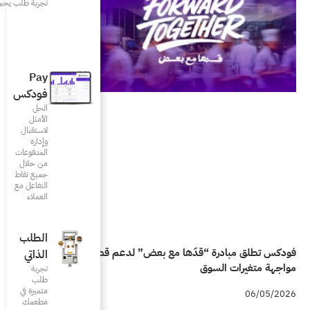
تجربة طلب يحبونها
Pay
فودكس
الحل
الأمثل
لاستقبال
وإدارة
المدفوعات
من خلال
جميع نقاط
التفاعل مع
العملاء
الطلب
ض” لدعم قطاع المطاعم في
الذاتي
تجربة
طلب
متميزة في
مطعمك‎