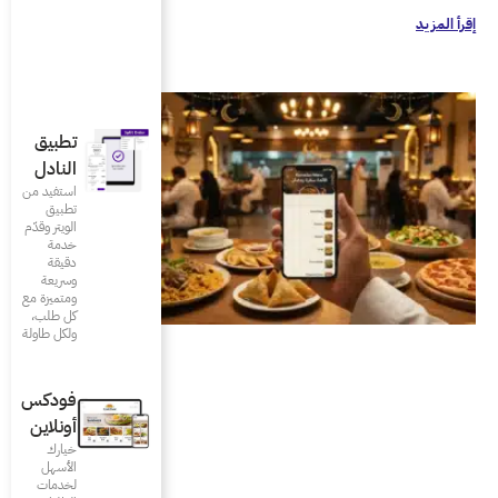
تطبيق
النادل
استفيد من
تطبيق
الويتر وقدّم
خدمة
دقيقة
وسريعة
ومتميزة مع
كل طلب،
ولكل طاولة
فودكس
أونلاين
خيارك
الأسهل
لخدمات