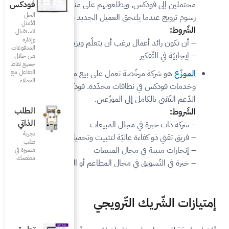
فودكس
نهم على منتجاتنا, مقابل
الحل
ميل الجديد بخدمتنا.
الأمثل
لاستقبال
وإدارة
ن يتعلّم ويزيد من خبرته.
المدفوعات
من خلال
جميع نقاط
التفاعل مع
مل على بيع منتجات
العملاء
محدّدة. فودكس تقدّم
وزّعين.
الطلب
الذاتي
لمبيعات
تجربة
لتثبيت وتحميل البرامج
طلب
مبيعات
متميزة في
مطعمك‎
المطاعم أو البرمجة
ويجي