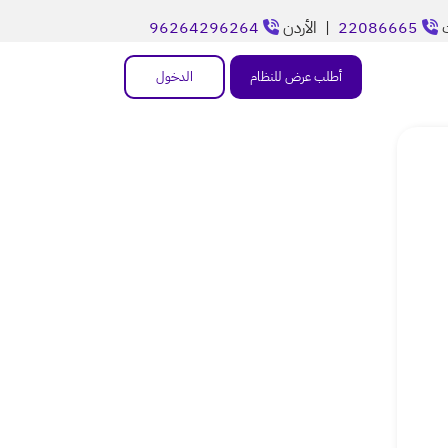
ت
22086665
| الأردن
96264296264
أطلب عرض للنظام
الدخول