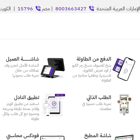
إمارات العربية المتحدة
8003663427
| مصر
15796
| الكوي
الدفع من الطاولة
شاشـــــــــــة العميل
يتيح للضيوف مسح رمز الكيو
الشاشة الأمثل لتعزيز ولاء
ار كود لعرض الفاتورة،
عملائك من خلال
تقسيمها، ودفعها مباشرة من
تجربة طلب يحبونها
الطاولة
الطلب الذاتي
تطبيق النادل
تجربة طلب متميزة في
استفيد من تطبيق الويتر
مطعمك‎
وقدّم خدمة دقيقة وسريعة
ومتميزة مع كل طلب، ولكل
طاولة
شاشة المطبخ
فودكس محاسبي