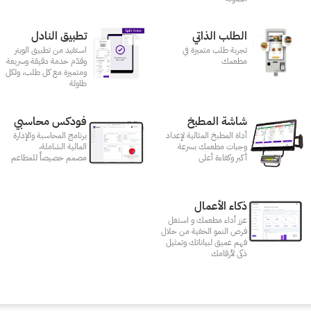
الطلب الذاتي
تطبيق النادل
تجربة طلب متميزة في
استفيد من تطبيق الويتر
مطعمك‎
وقدّم خدمة دقيقة وسريعة
ومتميزة مع كل طلب، ولكل
طاولة
شاشة المطبخ
فودكس محاسبي
أداة المطبخ المثالية لإعداد
برنامج المحاسبة والإدارة
وجبات مطعمك بسرعة
المالية الشاملة،
أكبر وكفاءة أعلى
مصمم خصيصاً للمطاعم
ذكاء الأعمال
عزز أداء مطعمك و استغل
فرص النمو الخفية من خلال
فهم عميق لبياناتك وتمثيل
ذكى لأرقامك