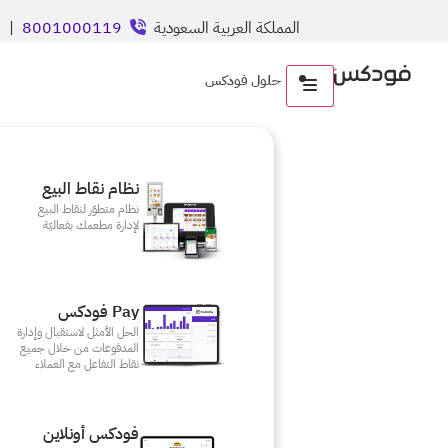
المملكة العربية السعودية
8001000119
| ال
حلول فودكس
نظام نقاط البيع
نظام متطوّر لنقاط البيع
لإدارة مطعمك بفعاليّة
Pay فودكس
الحل الأمثل لاستقبال وإدارة
المدفوعات من خلال جميع
نقاط التفاعل مع العملاء
فودكس أونلاين