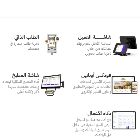
شاشـــــــــــة العميل
الطلب الذاتي
الشاشة الأمثل لتعزيز ولاء
تجربة طلب متميزة في
عملائك من خلال
مطعمك‎
تجربة طلب يحبونها
فودكس أونلاين
شاشة المطبخ
خيارك الأسهل لخدمات
أداة المطبخ المثالية لإعداد
الطلبات عبر الموقع/التطبيق
وجبات مطعمك بسرعة
وحلول الدفع الإلكتروني
أكبر وكفاءة أعلى
ذكاء الأعمال
عزز أداء مطعمك و استغل
فرص النمو الخفية من خلال
فهم عميق لبياناتك وتمثيل
ذكى لأرقامك