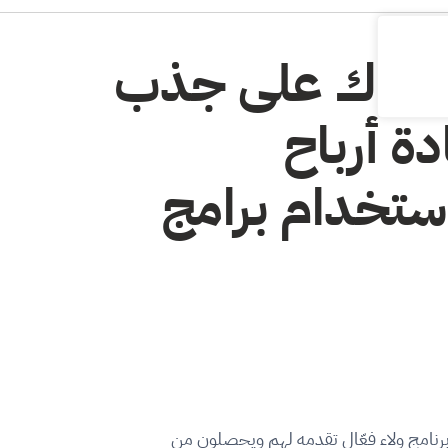
اعدك على جذب
دة أرباح
تخدام برامج
ل برنامج ولاء فعّال تقدمه لهم ويحصلون من