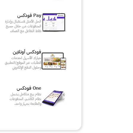
Pay فودكس
الحل الأمثل لاستقبال وإدارة
المدفوعات من خلال جميع
نقاط التفاعل مع العملاء
فودكس أونلاين
خيارك الأسهل لخدمات
الطلبات عبر الموقع/التطبيق
وحلول الدفع الإلكتروني
One فودكس
نظام بيع متكامل يشمل
نظام الكاشير، المدفوعات
والطابعة بجهاز واحد.