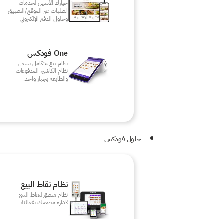
خيارك الأسهل لخدمات
الطلبات عبر الموقع/التطبيق
وحلول الدفع الإلكتروني
One فودكس
نظام بيع متكامل يشمل
نظام الكاشير، المدفوعات
والطابعة بجهاز واحد.
حلول فودكس
نظام نقاط البيع
نظام متطوّر لنقاط البيع
لإدارة مطعمك بفعاليّة