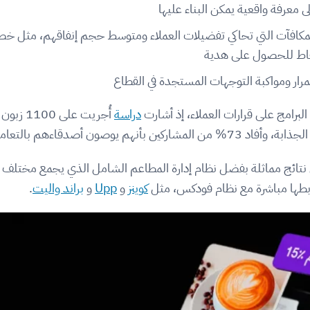
ى معرفة واقعية يمكن البناء عليها
المكافآت التي تحاكي تفضيلات العملاء ومتوسط حجم إنفاقهم، مثل 
نقاط للحصول على هدية
مرار ومواكبة التوجهات المستجدة في القطاع
البرامج على قرارات العملاء، إذ أشارت
دراسة
أُجريت ع
تائج مماثلة بفضل نظام إدارة المطاعم الشامل الذي يجمع مختلف أنو
 ربطها مباشرة مع نظام فودكس، مثل
كوينز
و
Upp
و
براند واليت
.