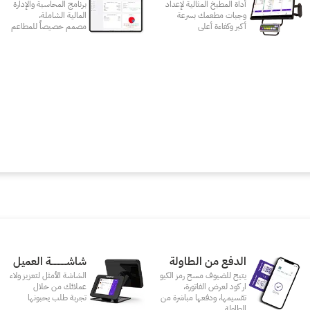
أداة المطبخ المثالية لإعداد
برنامج المحاسبة والإدارة
وجبات مطعمك بسرعة
المالية الشاملة،
أكبر وكفاءة أعلى
مصمم خصيصاً للمطاعم
الدفع من الطاولة
شاشـــــــــــة العميل
يتيح للضيوف مسح رمز الكيو
الشاشة الأمثل لتعزيز ولاء
ار كود لعرض الفاتورة،
عملائك من خلال
تقسيمها، ودفعها مباشرة من
تجربة طلب يحبونها
الطاولة