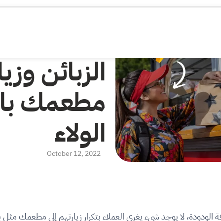
5 طرق تس
الزبائن وزيا
مطعمك باس
الولاء
October 12, 2022
افة الودودة، لا يوجد شيء يغري العملاء بتكرار زيارتهم إلى مطعمك مث