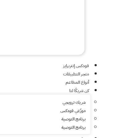
فودكس إنتربرايز
متجر التطبيقات
أنواع المطاعم
كن شريكًا لنا
شريك ترويجي
موزّعي فودكس
برنامج التوصية
برنامج التوصية