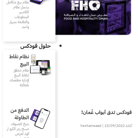
نظام بيع متكامل
يشمل نظام
الكاشير،
المدفوعات
والطابعة بجهاز
واحد.
حلول فودكس
نظام نقاط
البيع
نظام متطوّر
لنقاط البيع
لإدارة مطعمك
بفعاليّة
الدفع من
الطاولة
يتيح للضيوف
مسح رمز الكيو ار
كود لعرض