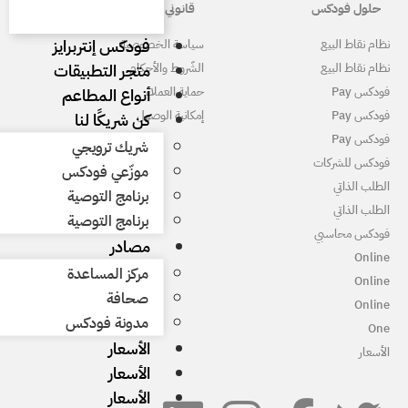
قانوني
فودكس إنتربرايز
سياسة الخصوصية
متجر التطبيقات
الشّروط والأحكام
أنواع المطاعم
حماية العملاء
إمكانية الوصول
كن شريكًا لنا
شريك ترويجي
موزّعي فودكس
برنامج التوصية
برنامج التوصية
مصادر
مركز المساعدة
صحافة
مدونة فودكس
الأسعار
الأسعار
الأسعار