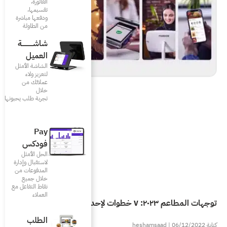
الفاتورة،
تقسيمها،
ودفعها مباشرة
من الطاولة
شاشـــــــــــة
العميل
الشاشة الأمثل
لتعزيز ولاء
عملائك من
خلال
تجربة طلب يحبونها
Pay
فودكس
الحل الأمثل
لاستقبال وإدارة
المدفوعات من
خلال جميع
نقاط التفاعل مع
العملاء
الطلب