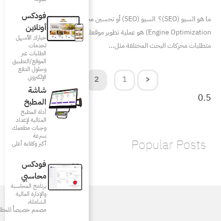
فودكس
ما هو السيو (SEO)؟ السيو (SEO) أو تحسين محركات البحث (Search
أونلاين
Engine ) هو عملية تطوير موقعك الإلكتروني ليتناسب مع
خيارك الأسهل
 مثل
لخدمات
الطلبات عبر
الموقع/التطبيق
وحلول الدفع
الإلكتروني
2
1
شاشة
المطبخ
أداة المطبخ
المثالية لإعداد
وجبات مطعمك
بسرعة
أكبر وكفاءة أعلى
فودكس
محاسبي
برنامج المحاسبة
والإدارة المالية
الشاملة،
مصمم خصيصاً للمطاعم