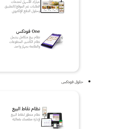
خيارك الأسهل لخدمات
الطلبات عبر الموقع/التطبيق
وحلول الدفع الإلكتروني
One فودكس
نظام بيع متكامل يشمل
نظام الكاشير، المدفوعات
والطابعة بجهاز واحد.
حلول فودكس
نظام نقاط البيع
نظام متطوّر لنقاط البيع
لإدارة مطعمك بفعاليّة