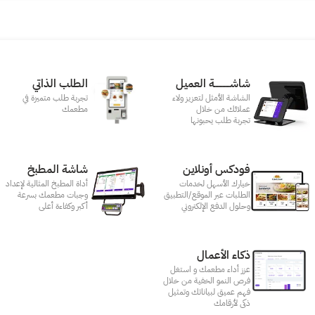
شاشـــــــــــة العميل
الطلب الذاتي
الشاشة الأمثل لتعزيز ولاء
تجربة طلب متميزة في
عملائك من خلال
مطعمك‎
تجربة طلب يحبونها
فودكس أونلاين
شاشة المطبخ
خيارك الأسهل لخدمات
أداة المطبخ المثالية لإعداد
الطلبات عبر الموقع/التطبيق
وجبات مطعمك بسرعة
وحلول الدفع الإلكتروني
أكبر وكفاءة أعلى
ذكاء الأعمال
عزز أداء مطعمك و استغل
فرص النمو الخفية من خلال
فهم عميق لبياناتك وتمثيل
ذكى لأرقامك