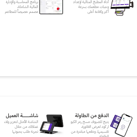
أداة المطبخ المثالية لإعداد
برنامج المحاسبة والإدارة
وجبات مطعمك بسرعة
المالية الشاملة،
أكبر وكفاءة أعلى
مصمم خصيصاً للمطاعم
الدفع من الطاولة
شاشـــــــــــة العميل
يتيح للضيوف مسح رمز الكيو
الشاشة الأمثل لتعزيز ولاء
ار كود لعرض الفاتورة،
عملائك من خلال
تقسيمها، ودفعها مباشرة من
تجربة طلب يحبونها
الطاولة