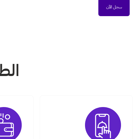
سجل الآن
الط