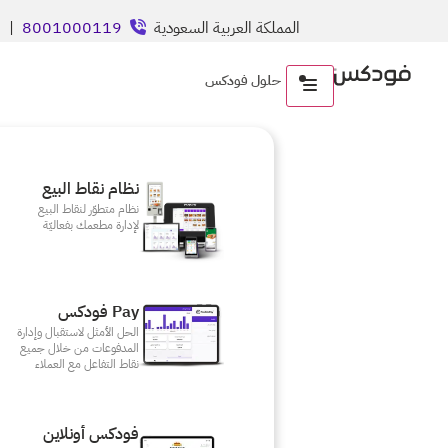
المملكة العربية السعودية
8001000119
| ال
حلول فودكس
نظام نقاط البيع
نظام متطوّر لنقاط البيع
لإدارة مطعمك بفعاليّة
Pay فودكس
الحل الأمثل لاستقبال وإدارة
المدفوعات من خلال جميع
نقاط التفاعل مع العملاء
فودكس أونلاين