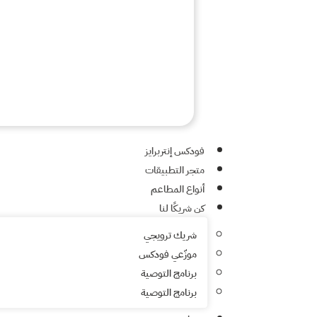
فودكس إنتربرايز
متجر التطبيقات
أنواع المطاعم
كن شريكًا لنا
شريك ترويجي
موزّعي فودكس
برنامج التوصية
برنامج التوصية