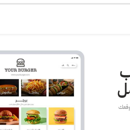
ب
ل
وقعك