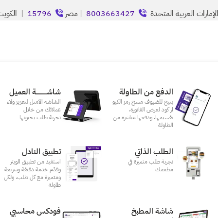
إمارات العربية المتحدة
8003663427
| مصر
15796
| الكوي
الدفع من الطاولة
شاشـــــــــــة العميل
يتيح للضيوف مسح رمز الكيو
الشاشة الأمثل لتعزيز ولاء
ار كود لعرض الفاتورة،
عملائك من خلال
تقسيمها، ودفعها مباشرة من
تجربة طلب يحبونها
الطاولة
الطلب الذاتي
تطبيق النادل
تجربة طلب متميزة في
استفيد من تطبيق الويتر
مطعمك‎
وقدّم خدمة دقيقة وسريعة
ومتميزة مع كل طلب، ولكل
طاولة
شاشة المطبخ
فودكس محاسبي