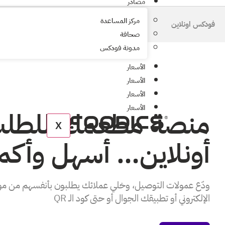
مصادر
مركز المساعدة
فودكس اونلاين
صحافة
مدونة فودكس
الأسعار
الأسعار
الأسعار
الأسعار
منصة مطعمك للطل
X
أونلاين… أسهل وأكم
ودّع عمولات التوصيل، وخلي عملائك يطلبون بأنفسهم من م
الإلكتروني أو تطبيقك الجوال أو حتى كود الـ QR