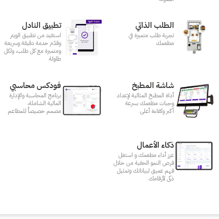
الطلب الذاتي
تطبيق النادل
تجربة طلب متميزة في
استفيد من تطبيق الويتر
مطعمك‎
وقدّم خدمة دقيقة وسريعة
ومتميزة مع كل طلب، ولكل
طاولة
شاشة المطبخ
فودكس محاسبي
أداة المطبخ المثالية لإعداد
برنامج المحاسبة والإدارة
وجبات مطعمك بسرعة
المالية الشاملة،
أكبر وكفاءة أعلى
مصمم خصيصاً للمطاعم
ذكاء الأعمال
عزز أداء مطعمك و استغل
فرص النمو الخفية من خلال
فهم عميق لبياناتك وتمثيل
ذكى لأرقامك