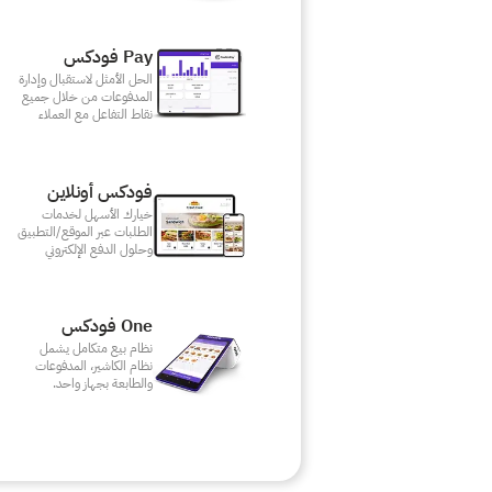
Pay فودكس
الحل الأمثل لاستقبال وإدارة
المدفوعات من خلال جميع
نقاط التفاعل مع العملاء
فودكس أونلاين
خيارك الأسهل لخدمات
الطلبات عبر الموقع/التطبيق
وحلول الدفع الإلكتروني
One فودكس
نظام بيع متكامل يشمل
نظام الكاشير، المدفوعات
والطابعة بجهاز واحد.