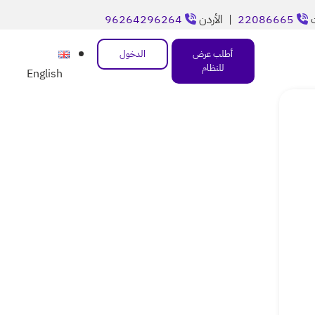
ت
22086665
| الأردن
96264296264
أطلب عرض
الدخول
للنظام
English