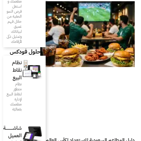
مطعمك و
استغل
فرص النمو
الخفية من
خلال فهم
عميق
لبياناتك
وتمثيل ذكى
لأرقامك
حلول فودكس
نظام
نقاط
البيع
نظام
متطوّر
لنقاط البيع
لإدارة
مطعمك
بفعاليّة
شاشـــــــــــة
العميل
دليل المطاعم السعودية للاستعداد لكأس العالم 2026 واحتواء زيادة