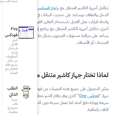
تجربة طلب يحبونها
امج المحاسبة
مما يوفر تتبع
 البيانات في الزمن الحقيقي
لتقارير الفورية. ومن ناحية
ل مع برنامج
إدارة المخزون
، مما
Pay
فودكس
ون بشكل دقيق وتجنب نفاذ
الحل
الأمثل
لاستقبال
وإدارة
المدفوعات
من خلال
جميع نقاط
التفاعل مع
ير متنقل من فودكس؟
العملاء
الطلب
يزات من فودكس من خلال اقتناء
الذاتي
ام كاشير متطور يتضمن طابعة
تجربة
بسرعة دون الحاجة لمكان ثابت أو
طلب
متميزة في
مطعمك‎