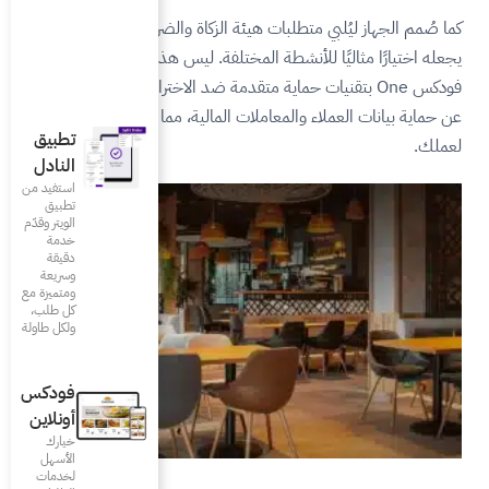
ة الزكاة والضريبة والجمارك مما
مختلفة. ليس هذا فحسب، يتميز
متقدمة ضد الاختراق والسرقة، فضلاً
ت المالية، مما يضمن حماية كاملة
تطبيق
النادل
استفيد من
تطبيق
الويتر وقدّم
خدمة
دقيقة
وسريعة
ومتميزة مع
كل طلب،
ولكل طاولة
فودكس
أونلاين
خيارك
الأسهل
لخدمات