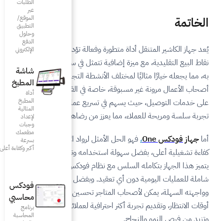
الطلبات
عبر
الموقع/
التطبيق
وحلول
الدفع
طورة وفعالة تؤدي جميع مهام أجهزة
الإلكتروني
فية تتمثل في سهولة حمله والتنقل
شاشة
 الأنشطة التجارية. فهو يمنح
المطبخ
 خاصة في القطاعات التي تعتمد
أداة
المطبخ
ي تسريع عمليات الدفع ويضمن
المثالية
عزز من رضاهم وولائهم.
لإعداد
وجبات
مطعمك
لأمثل لرواد الأعمال الباحثين عن
بسرعة
أكبر وكفاءة أعلى
ستخدامه وتقنياته المتقدمة.
ع نظام فودكس، مما يضمن إدارة
عقيد. وبفضل تصميمه الذكي
فودكس
تاجر تحسين سير العمل، وتقليل
محاسبي
حترافية لعملائهم تعزز كفاءة العمل
برنامج
المحاسبة