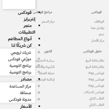
فودكس
مراجع فودكس
إنتربرايز
ركز الدعم
متجر
التطبيقات
أنواع المطاعم
كن شريكًا لنا
قانوني
شريك ترويجي
موزّعي فودكس
ياسة الخصوصية
برنامج التوصية
لشّروط والأحكام
برنامج التوصية
ماية العملاء
مصادر
مكانية الوصول
مركز المساعدة
صحافة
مدونة فودكس
الأسعار