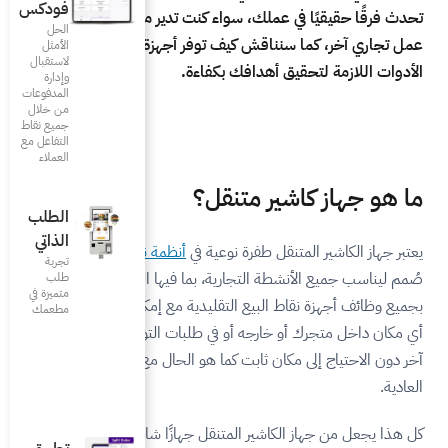
فودكس
 كنت تدير متجراً أو مطعماً أو
الحل
توفر أجهزة الكاشير المتنقلة
الأمثل
لاستقبال
كفاءة.
وإدارة
المدفوعات
من خلال
جميع نقاط
التفاعل مع
العملاء
قل؟
الطلب
الذاتي
عية في
أنظمة نقاط البيع
حيث أنه
تجربة
، بما فيها المطاعم، إذ يقوم
طلب
متميزة في
قليدية مع إمكانية استخدامه في
مطعمك‎
في طلبات التوصيل أو في أي مكان
 هو الحال مع أجهزة الكاشير
 جهازًا شاملاً ومحمولًا وفعّالًا،