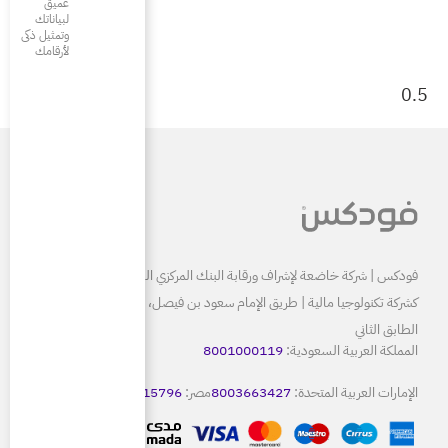
عميق
لبياناتك
وتمثيل ذكى
لأرقامك
البنك المركزي السعودي ومرخصة
كشركة تكنولوجيا مالية | طريق الإمام سعود بن فيصل، الرياض 13515
80
8
مصر:
15796
كويت:
22086665