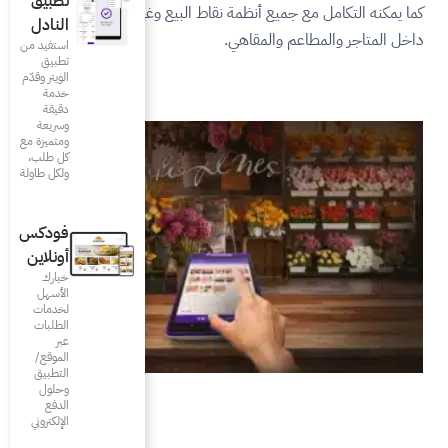
تطبيق
قاط البيع وغيرها من الأنظمة
النادل
استفيد من
تطبيق
الويتر وقدّم
خدمة
دقيقة
وسريعة
ومتميزة مع
كل طلب،
ولكل طاولة
فودكس
أونلاين
خيارك
الأسهل
لخدمات
الطلبات
عبر
الموقع/
التطبيق
وحلول
الدفع
الإلكتروني