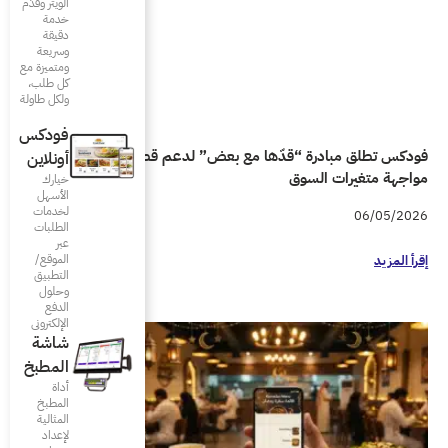
الويتر وقدّم
خدمة
دقيقة
وسريعة
ومتميزة مع
كل طلب،
ولكل طاولة
فودكس
ض” لدعم قطاع المطاعم في
أونلاين
خيارك
الأسهل
لخدمات
الطلبات
عبر
الموقع/
التطبيق
وحلول
الدفع
الإلكتروني
شاشة
المطبخ
أداة
المطبخ
المثالية
لإعداد