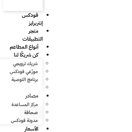
فودكس
إنتربرايز
متجر
التطبيقات
أنواع المطاعم
كن شريكًا لنا
شريك ترويجي
موزّعي فودكس
برنامج التوصية
برنامج التوصية
مصادر
مركز المساعدة
صحافة
مدونة فودكس
الأسعار