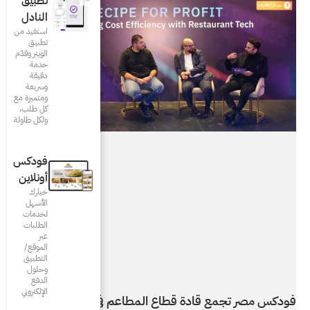
تطبيق
النادل
استفيد من
تطبيق
الويتر وقدّم
خدمة
دقيقة
وسريعة
ومتميزة مع
كل طلب،
ولكل طاولة
فودكس
أونلاين
خيارك
الأسهل
لخدمات
الطلبات
عبر
الموقع/
التطبيق
وحلول
الدفع
الإلكتروني
المطاعم في مصر من خلال