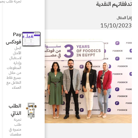
تجربة طلب يحبونها
Pay
فودكس
الحل
الأمثل
لاستقبال
وإدارة
المدفوعات
من خلال
جميع نقاط
التفاعل مع
العملاء
الطلب
الذاتي
تجربة
طلب
متميزة في
مطعمك‎