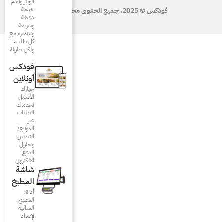
الويتر وقدّم
خدمة
دقيقة
وسريعة
ومتميزة مع
كل طلب،
ولكل طاولة
فودكس
أونلاين
خيارك
الأسهل
لخدمات
الطلبات
عبر
الموقع/
التطبيق
وحلول
الدفع
الإلكتروني
شاشة
المطبخ
أداة
المطبخ
المثالية
لإعداد