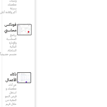
وجبات
مطعمك
بسرعة
أكبر وكفاءة أعلى
فودكس
محاسبي
برنامج
المحاسبة
والإدارة
المالية
الشاملة،
مصمم خصيصاً للمطاعم
ذكاء
الأعمال
عزز أداء
مطعمك و
استغل
فرص النمو
الخفية من
خلال فهم