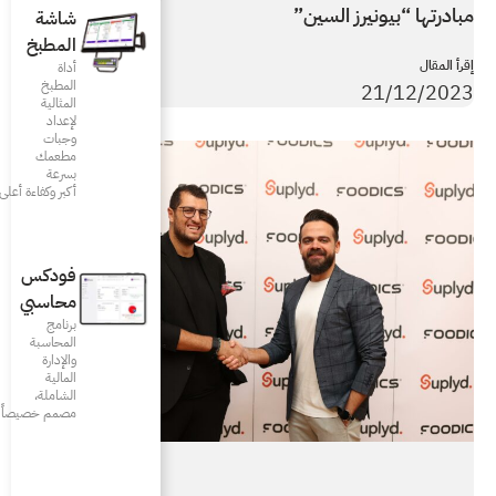
شاشة
المطبخ
أداة
المطبخ
المثالية
لإعداد
وجبات
مطعمك
بسرعة
أكبر وكفاءة أعلى
فودكس
محاسبي
برنامج
المحاسبة
والإدارة
المالية
الشاملة،
مصمم خصيصاً للمطاعم