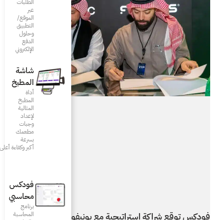
الطلبات
عبر
الموقع/
التطبيق
وحلول
الدفع
الإلكتروني
شاشة
المطبخ
أداة
المطبخ
المثالية
لإعداد
وجبات
مطعمك
بسرعة
أكبر وكفاءة أعلى
فودكس
محاسبي
برنامج
المحاسبة
 مع يونيفونك، المزود