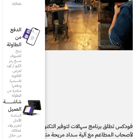
بفعاليّة
الدفع
من
الطاولة
يتيح
للضيوف
مسح رمز
الكيو ار كود
لعرض
الفاتورة،
تقسيمها،
ودفعها
مباشرة من
الطاولة
شاشـــــــــــة
العميل
الشاشة
الأمثل
ير التكنولوجيا اللازمة
لتعزيز ولاء
عملائك
 مريحة متوافقة مع
من خلال