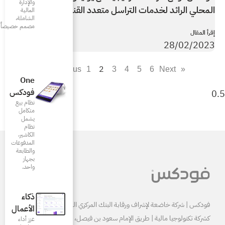
والإدارة
 متعدد القنوات
المالية
الشاملة،
مصمم خصيصاً للمطاعم
2
1
One
فودكس
نظام بيع
متكامل
يشمل
نظام
الكاشير،
المدفوعات
والطابعة
بجهاز
واحد.
ذكاء
البنك المركزي السعودي ومرخصة
الأعمال
كشركة تكنولوجيا مالية | طريق الإمام سعود بن فيصل، الرياض 13515
عزز أداء