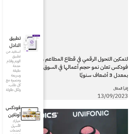
تطبيق
النادل
استفيد من
تطبيق
 المطاعم والكافيهات،
الويتر وقدّم
 في السوق المصري
خدمة
دقيقة
وسريعة
ومتميزة مع
كل طلب،
ولكل طاولة
فودكس
أونلاين
خيارك
الأسهل
لخدمات