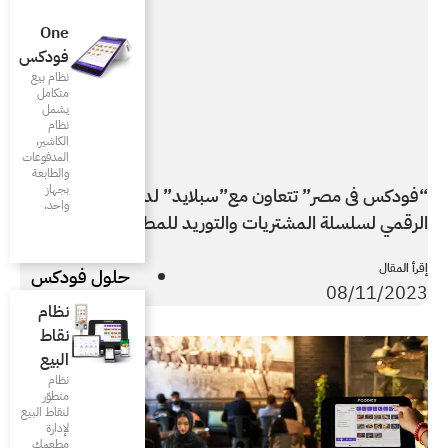
One
فودكس
نظام بيع
متكامل
يشمل
نظام
الكاشير،
المدفوعات
والطابعة
بجهاز
بلايد” لدعم التحول
واحد.
توريد للمطاعم
حلول فودكس
نظام
نقاط
البيع
نظام
متطوّر
لنقاط البيع
لإدارة
مطعمك