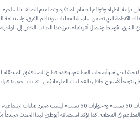
اء على براعة الطهاة وقوائم الطعام المبتكرة وتصاميم الصالات الساحر
 أبوظبي لفعالية «أفضل 50 مطعماً في الشرق الأوسط وشمال أفريقيا»، يبرز هذا الجانب ال
في الشرق الأوسط
فعاليات مثل «جلسات 50 بست المميزة» و«نكهات 50 بست» و«حوارات 50 بس
لمطاعم في المنطقة. كما تؤكد استضافة أبوظبي لهذا الحدث مجدداً مك