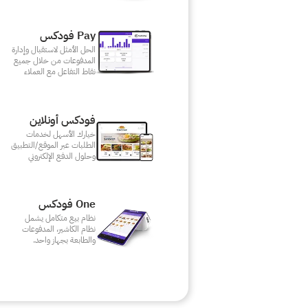
Pay فودكس
الحل الأمثل لاستقبال وإدارة
المدفوعات من خلال جميع
نقاط التفاعل مع العملاء
فودكس أونلاين
خيارك الأسهل لخدمات
الطلبات عبر الموقع/التطبيق
وحلول الدفع الإلكتروني
One فودكس
نظام بيع متكامل يشمل
نظام الكاشير، المدفوعات
والطابعة بجهاز واحد.