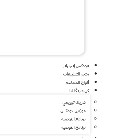
فودكس إنتربرايز
متجر التطبيقات
أنواع المطاعم
كن شريكًا لنا
شريك ترويجي
موزّعي فودكس
برنامج التوصية
برنامج التوصية