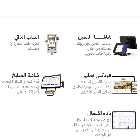
شاشـــــــــــة العميل
الطلب الذاتي
الشاشة الأمثل لتعزيز ولاء
تجربة طلب متميزة في
عملائك من خلال
مطعمك‎
تجربة طلب يحبونها
فودكس أونلاين
شاشة المطبخ
خيارك الأسهل لخدمات
أداة المطبخ المثالية لإعداد
الطلبات عبر الموقع/التطبيق
وجبات مطعمك بسرعة
وحلول الدفع الإلكتروني
أكبر وكفاءة أعلى
ذكاء الأعمال
عزز أداء مطعمك و استغل
فرص النمو الخفية من خلال
فهم عميق لبياناتك وتمثيل
ذكى لأرقامك