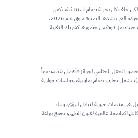
ة. لكن خلف كل تجربة طعام استثنائية، يكمن
“محرك صامت” يعمل بدقة وراء الكواليس؛ هي تلك الأنظمة التي تضمن سلاسة العمليات، وتناغم الفرق، واستدامة الجودة التي ينشدها الضيوف. وفي عام 2026،
خفي إلى الواجهة، حيث تعزز فودكس حضورها كشريك التقنية
في الثالث من فبراير 2026، ستكون أبوظبي وجهة لنخبة الطهاة، وأصحاب المطاعم، وقادة قطاع الضيافة في المنطقة، لحضور الحفل الختامي لجوائز «أفضل 50 مطعماً
 وشمال أفريقيا». ويأتي هذا الحفل تتويجاً لأسبوع حافل بالفعاليات الملهمة (من 31 يناير حتى 5 فبراير)، تشمل تجارب طعام تعاونية، وجلسات حوارية
ت» ليست مجرد لقاءات اجتماعية، بل هي منصات حيوية لتبادل الرؤى، وبناء
انتها كعاصمة عالمية لفنون الطهي، تجمع ببراعة