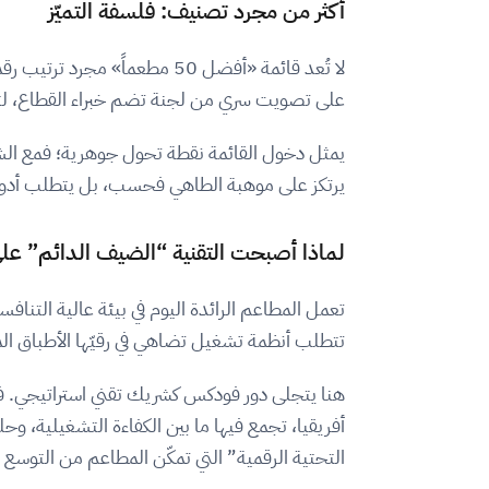
أكثر من مجرد تصنيف: فلسفة التميّز
لا تُعد قائمة «أفضل 50 مطع
على تصويت سري من لجنة تضم خبراء القطاع، لتكريم
يمثل دخول القائمة نقطة تحول جوهرية؛ فمع الشهرة 
يرتكز على موهبة الطاهي فحسب، بل يتطلب أدوات 
لماذا أصبحت التقنية “الضيف الدائم” على
تعمل المطاعم الرائدة اليوم في بيئة عالية التن
تتطلب أنظمة تشغيل تضاهي في رقيّها الأطباق ال
هنا يتجلى دور فودكس كشريك تقني استراتيجي. 
أفريقيا، تجمع فيها ما بين الكفاءة التشغيلية،
التحتية الرقمية” التي تمكّن المطاعم من التوسع 