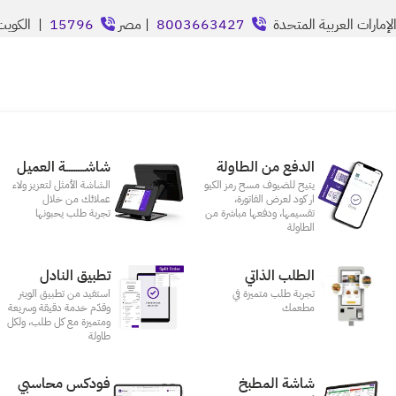
إمارات العربية المتحدة
8003663427
| مصر
15796
| الكوي
الدفع من الطاولة
شاشـــــــــــة العميل
يتيح للضيوف مسح رمز الكيو
الشاشة الأمثل لتعزيز ولاء
ار كود لعرض الفاتورة،
عملائك من خلال
تقسيمها، ودفعها مباشرة من
تجربة طلب يحبونها
الطاولة
الطلب الذاتي
تطبيق النادل
تجربة طلب متميزة في
استفيد من تطبيق الويتر
مطعمك‎
وقدّم خدمة دقيقة وسريعة
ومتميزة مع كل طلب، ولكل
طاولة
شاشة المطبخ
فودكس محاسبي