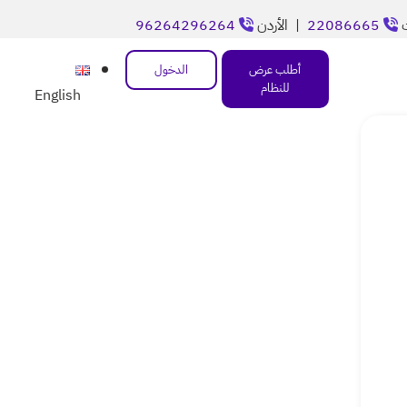
ت
22086665
| الأردن
96264296264
أطلب عرض
الدخول
للنظام
English