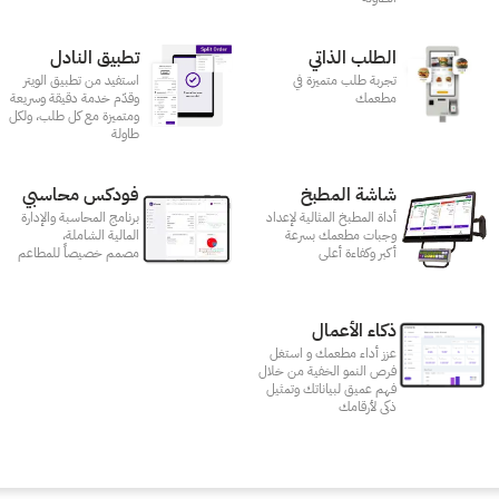
الطلب الذاتي
تطبيق النادل
تجربة طلب متميزة في
استفيد من تطبيق الويتر
مطعمك‎
وقدّم خدمة دقيقة وسريعة
ومتميزة مع كل طلب، ولكل
طاولة
شاشة المطبخ
فودكس محاسبي
أداة المطبخ المثالية لإعداد
برنامج المحاسبة والإدارة
وجبات مطعمك بسرعة
المالية الشاملة،
أكبر وكفاءة أعلى
مصمم خصيصاً للمطاعم
ذكاء الأعمال
عزز أداء مطعمك و استغل
فرص النمو الخفية من خلال
فهم عميق لبياناتك وتمثيل
ذكى لأرقامك