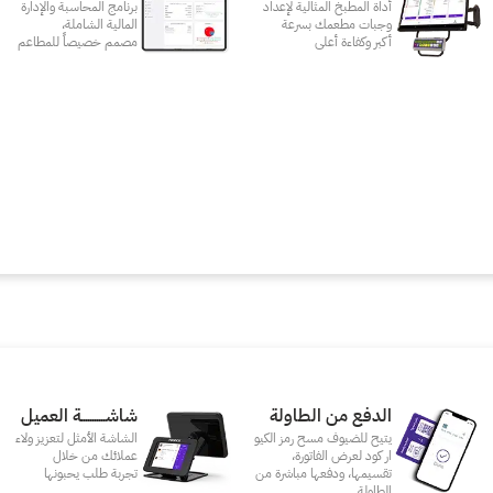
أداة المطبخ المثالية لإعداد
برنامج المحاسبة والإدارة
وجبات مطعمك بسرعة
المالية الشاملة،
أكبر وكفاءة أعلى
مصمم خصيصاً للمطاعم
الدفع من الطاولة
شاشـــــــــــة العميل
يتيح للضيوف مسح رمز الكيو
الشاشة الأمثل لتعزيز ولاء
ار كود لعرض الفاتورة،
عملائك من خلال
تقسيمها، ودفعها مباشرة من
تجربة طلب يحبونها
الطاولة