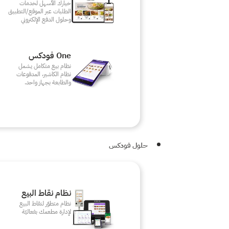
خيارك الأسهل لخدمات
الطلبات عبر الموقع/التطبيق
وحلول الدفع الإلكتروني
One فودكس
نظام بيع متكامل يشمل
نظام الكاشير، المدفوعات
والطابعة بجهاز واحد.
حلول فودكس
نظام نقاط البيع
نظام متطوّر لنقاط البيع
لإدارة مطعمك بفعاليّة