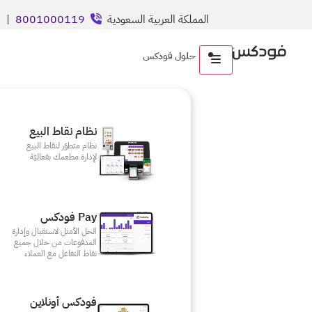
المملكة العربية السعودية
8001000119
| ال
حلول فودكس
نظام نقاط البيع
نظام متطوّر لنقاط البيع
لإدارة مطعمك بفعاليّة
Pay فودكس
الحل الأمثل لاستقبال وإدارة
المدفوعات من خلال جميع
نقاط التفاعل مع العملاء
فودكس أونلاين