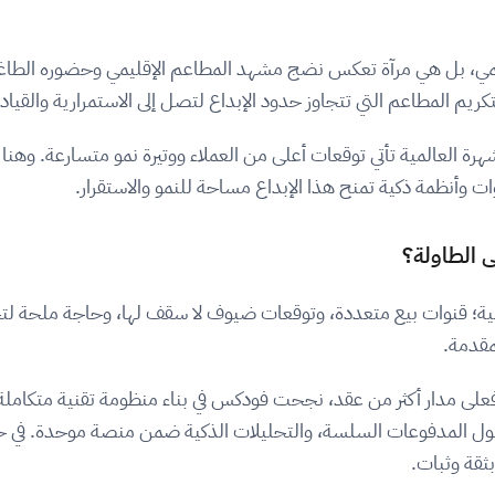
ماً» مجرد ترتيب رقمي، بل هي مرآة تعكس نضج مشهد المطاعم الإقليمي وحضوره ال
 المطاعم التي تتجاوز حدود الإبداع لتصل إلى الاستمرارية والقيادة 
العالمية تأتي توقعات أعلى من العملاء ووتيرة نمو متسارعة. وهنا تبرز
وأنظمة ذكية تمنح هذا الإبداع مساحة للنمو والاستقرار.
 الطاولة؟
افسية؛ قنوات بيع متعددة، وتوقعات ضيوف لا سقف لها، وحاجة ملحة ل
مقدمة.
فعلى مدار أكثر من عقد، نجحت فودكس في بناء منظومة تقنية متكا
 وحلول المدفوعات السلسة، والتحليلات الذكية ضمن منصة موحدة. في
بثقة وثبات.