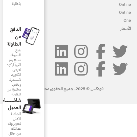
بفعاليّة
الدفع
من
الطاولة
يتيح
للضيوف
مسح رمز
الكيو ار كود
لعرض
الفاتورة،
تقسيمها،
ودفعها
مباشرة من
الطاولة
شاشـــــــــــة
العميل
الشاشة
الأمثل
لتعزيز ولاء
عملائك
من خلال