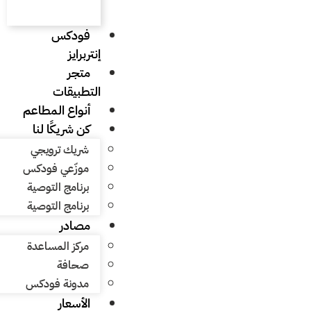
فودكس
إنتربرايز
متجر
التطبيقات
أنواع المطاعم
كن شريكًا لنا
شريك ترويجي
موزّعي فودكس
برنامج التوصية
برنامج التوصية
مصادر
مركز المساعدة
صحافة
مدونة فودكس
الأسعار