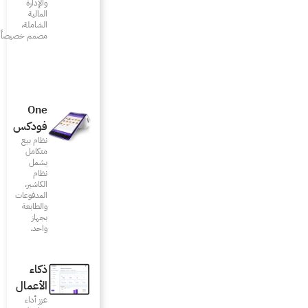
والإدارة
المالية
الشاملة،
مصمم خصيصاً للمطاعم
One
فودكس
نظام بيع
متكامل
يشمل
نظام
الكاشير،
المدفوعات
والطابعة
بجهاز
واحد.
ذكاء
الأعمال
عزز أداء