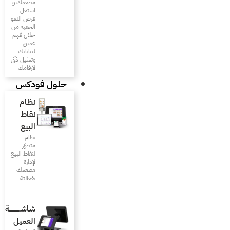
مطعمك و
استغل
فرص النمو
الخفية من
خلال فهم
عميق
لبياناتك
وتمثيل ذكى
لأرقامك
حلول فودكس
نظام
نقاط
البيع
نظام
متطوّر
لنقاط البيع
لإدارة
مطعمك
بفعاليّة
شاشـــــــــــة
العميل