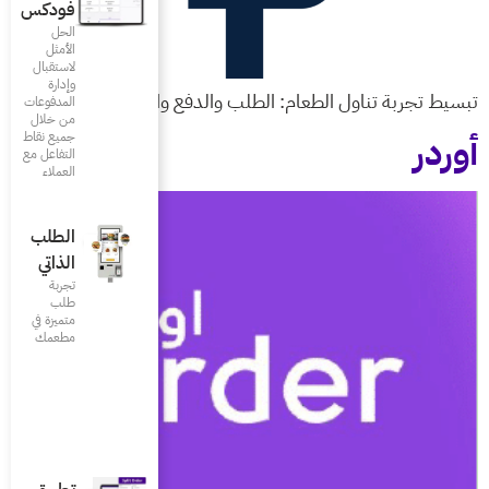
فودكس
الحل
الأمثل
لاستقبال
وإدارة
 والدفع والحجز وأكثر
المدفوعات
من خلال
جميع نقاط
التفاعل مع
العملاء
الطلب
الذاتي
تجربة
طلب
متميزة في
مطعمك‎