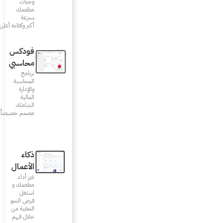
وجبات
مطعمك
بسرعة
أكبر وكفاءة أعلى
فودكس
محاسبي
برنامج
المحاسبة
والإدارة
المالية
الشاملة،
مصمم خصيصاً للمطاعم
ذكاء
الأعمال
عزز أداء
مطعمك و
استغل
فرص النمو
الخفية من
خلال فهم