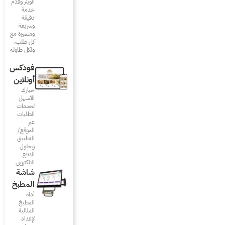
الويتر وقدّم
خدمة
دقيقة
وسريعة
ومتميزة مع
كل طلب،
ولكل طاولة
فودكس
أونلاين
خيارك
الأسهل
لخدمات
الطلبات
عبر
الموقع/
التطبيق
وحلول
الدفع
الإلكتروني
شاشة
المطبخ
أداة
المطبخ
المثالية
لإعداد