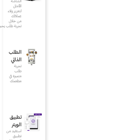
الشاشة
الأمثل
لتعزيز ولاء
عملائك
من خلال
تجربة طلب يحبونها
الطلب
الذاتي
تجربة
طلب
متميزة في
مطعمك‎
تطبيق
الويتر
استفيد من
تطبيق