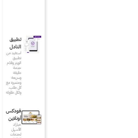
تطبيق
النادل
استفيد من
تطبيق
الويتر وقدّم
خدمة
دقيقة
وسريعة
ومتميزة مع
كل طلب،
ولكل طاولة
فودكس
أونلاين
خيارك
الأسهل
لخدمات