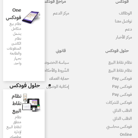
مراجع فودكس
One
ركز الدعم
فودكس
نظام بيع
متكامل
يشمل
نظام
الكاشير،
المدفوعات
قانوني
والطابعة
بجهاز
ياسة الخصوصية
واحد.
لشّروط والأحكام
ماية العملاء
حلول فودكس
مكانية الوصول
نظام
نقاط
البيع
نظام
متطوّر
لنقاط البيع
لإدارة
مطعمك