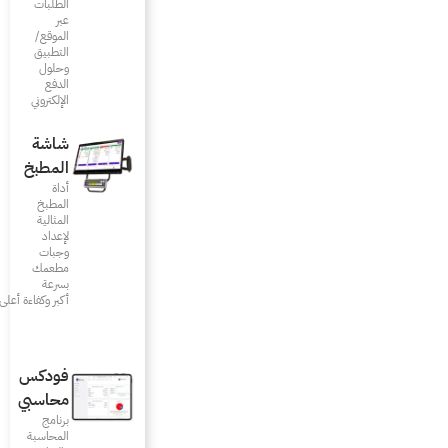
الطلبات
عبر
الموقع/
التطبيق
وحلول
الدفع
الإلكتروني
شاشة
المطبخ
أداة
المطبخ
المثالية
لإعداد
وجبات
مطعمك
بسرعة
أكبر وكفاءة أعلى
فودكس
محاسبي
برنامج
المحاسبة