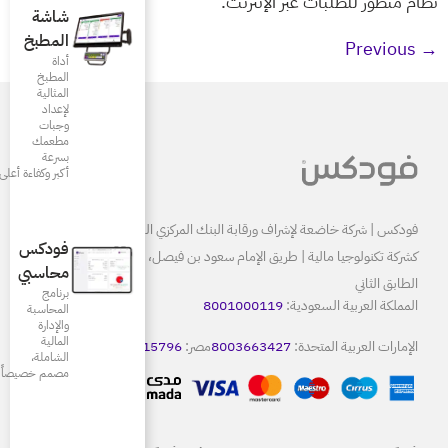
شاشة
المطبخ
أداة
المطبخ
المثالية
لإعداد
وجبات
مطعمك
بسرعة
أكبر وكفاءة أعلى
البنك المركزي السعودي ومرخصة
فودكس
كشركة تكنولوجيا مالية | طريق الإمام سعود بن فيصل، الرياض 13515
محاسبي
برنامج
80
المحاسبة
والإدارة
المالية
8
مصر:
15796
كويت:
22086665
الشاملة،
مصمم خصيصاً للمطاعم