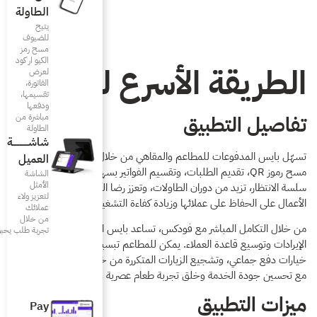
الطاولة
يتيح
للضيوف
مسح رمز
الكيو ار كود
سرع للدفع
لعرض
الفاتورة،
تقسيمها،
ودفعها
مباشرة من
الطاولة
شاشـــــــــــة
قاهي من خلال تمكين العملاء من
العميل
وتقسيم الفواتير بسهولة. تُسرّع هذه التجربة
الشاشة
الأمثل
، وتعزز رضا العملاء، مما يساعد
لتعزيز ولاء
ة كفاءة التشغيل.
عملائك
من خلال
تساعد بايس الأعمال على زيادة
تجربة طلب يحبونها
 للمطاعم تبسيط الفوترة، تقديم
المتكررة من خلال خدمة أسرع وأذكى،
 طعام عصرية ومريحة لكل ضيف.
Pay