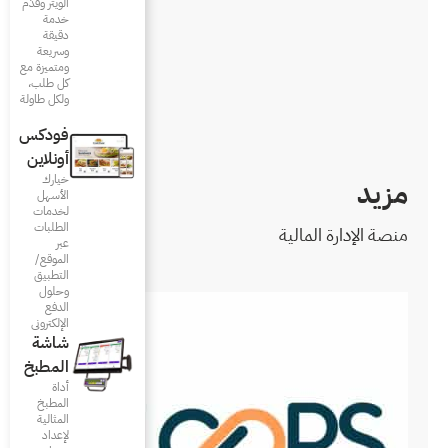
الويتر وقدّم
خدمة
دقيقة
وسريعة
ومتميزة مع
كل طلب،
ولكل طاولة
فودكس
أونلاين
خيارك
الأسهل
لخدمات
الطلبات
عبر
الموقع/
التطبيق
وحلول
الدفع
الإلكتروني
شاشة
المطبخ
أداة
المطبخ
المثالية
لإعداد