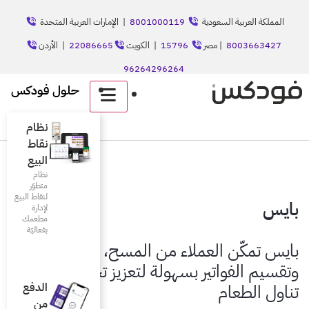
8001
| الإمارات العربية المتحدة
الكويت
22086665
| الأردن
حلول فودكس
English
نظام
نقاط
البيع
نظام
متطوّر
لنقاط البيع
لإدارة
مطعمك
بفعاليّة
 المسح، الطلب،
لتعزيز تجربة
الدفع
من