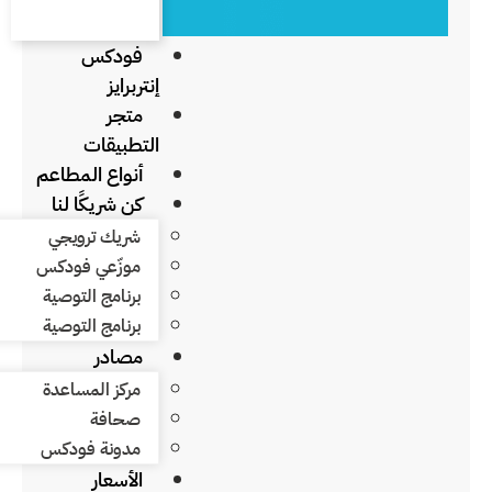
فودكس
إنتربرايز
متجر
التطبيقات
أنواع المطاعم
كن شريكًا لنا
شريك ترويجي
موزّعي فودكس
برنامج التوصية
برنامج التوصية
مصادر
مركز المساعدة
صحافة
مدونة فودكس
الأسعار