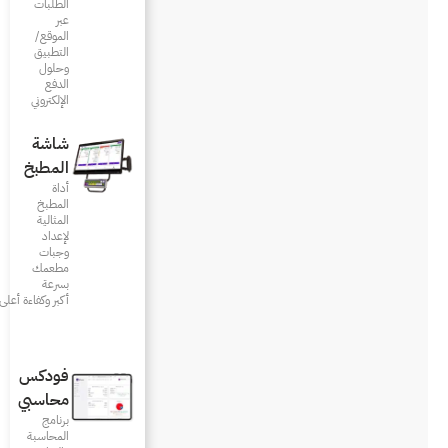
الطلبات
عبر
الموقع/
التطبيق
وحلول
الدفع
الإلكتروني
شاشة
المطبخ
أداة
المطبخ
المثالية
لإعداد
وجبات
مطعمك
بسرعة
أكبر وكفاءة أعلى
فودكس
محاسبي
برنامج
المحاسبة