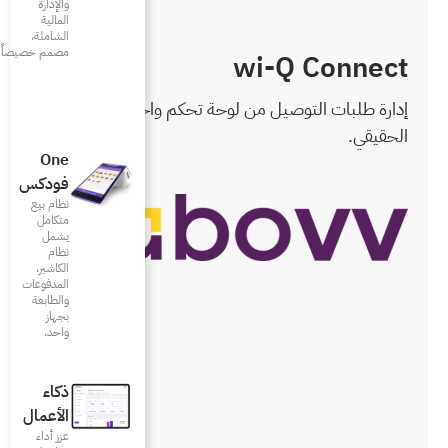
والإدارة
المالية
الشاملة،
مصمم خصيصاً للمطاعم
ة تحكم واحدة في الزمن
One
فودكس
نظام بيع
متكامل
يشمل
نظام
الكاشير،
المدفوعات
والطابعة
بجهاز
واحد.
ذكاء
الأعمال
عزز أداء