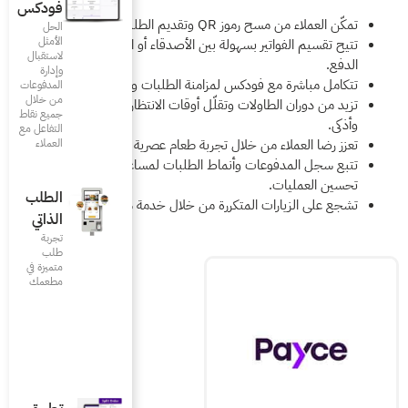
فودكس
الحل
الأمثل
ن الأصدقاء أو المجموعات لتسهيل
لاستقبال
وإدارة
ة الطلبات والمدفوعات تلقائيًا.
المدفوعات
من خلال
 أوقات الانتظار بمدفوعات أسرع
جميع نقاط
التفاعل مع
ة طعام عصرية ومريحة.
العملاء
لطلبات لمساعدة الأعمال على
الطلب
ن خلال خدمة سلسة وكفاءة عالية.
الذاتي
تجربة
طلب
متميزة في
مطعمك‎