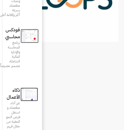
وجبات
مطعمك
بسرعة
أكبر وكفاءة أعلى
فودكس
محاسبي
برنامج
المحاسبة
والإدارة
المالية
الشاملة،
مصمم خصيصاً للمطاعم
ذكاء
الأعمال
عزز أداء
مطعمك و
استغل
فرص النمو
الخفية من
خلال فهم