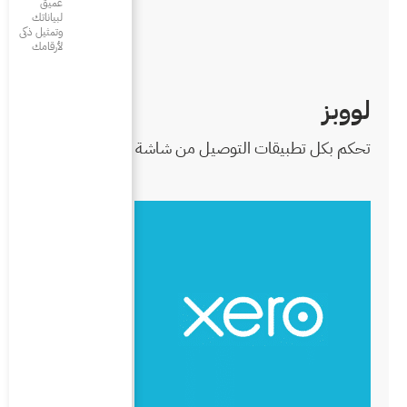
عميق
لبياناتك
وتمثيل ذكى
لأرقامك
 من شاشة واحدة