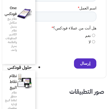
One
فودكس
نظام بيع
متكامل
يشمل
نظام
الكاشير،
المدفوعات
والطابعة
بجهاز
واحد.
حلول فودكس
نظام
نقاط
البيع
نظام
متطوّر
لنقاط البيع
لإدارة
مطعمك