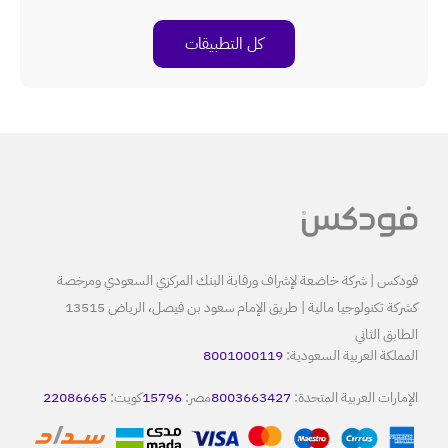
بيقات
البنك المركزي السعودي ومرخصة
كشركة تكنولوجيا مالية | طريق الإمام سعود بن فيصل، الرياض 13515
80
8
مصر:
15796
كويت:
22086665