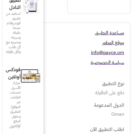
تطبيق
النادل
استفيد من
تطبيق
الويتر وقدّم
خدمة
دقيقة
وسريعة
ومتميزة مع
كل طلب،
ولكل طاولة
فودكس
أونلاين
خيارك
الأسهل
لخدمات
الطلبات
عبر
الموقع/
التطبيق
وحلول
الدفع
الإلكتروني