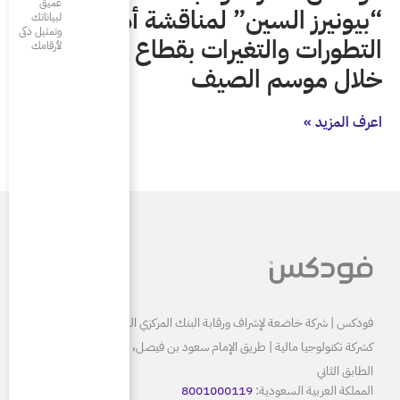
عميق
ناقشة أهم
لبياناتك
وتمثيل ذكى
 بقطاع المطاعم
لأرقامك
البنك المركزي السعودي ومرخصة
كشركة تكنولوجيا مالية | طريق الإمام سعود بن فيصل، الرياض 13515
80