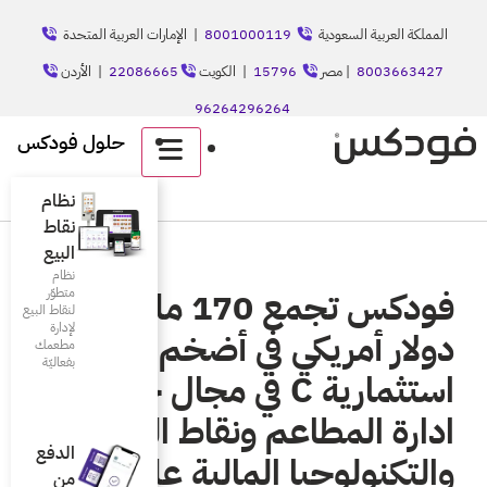
8001
| الإمارات العربية المتحدة
الكويت
22086665
| الأردن
حلول فودكس
English
نظام
نقاط
البيع
نظام
فودكس تجمع 170 مليون
متطوّر
لنقاط البيع
لإدارة
 أضخم جولة
مطعمك
بفعاليّة
رية C في مجال حلول
قاط البيع
الدفع
الية على
من