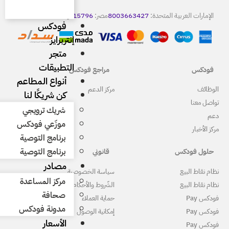
8
مصر:
15796
كويت:
22086665
فودكس
إنتربرايز
متجر
التطبيقات
مراجع فودكس
أنواع المطاعم
ركز الدعم
كن شريكًا لنا
شريك ترويجي
موزّعي فودكس
برنامج التوصية
برنامج التوصية
قانوني
مصادر
ياسة الخصوصية
مركز المساعدة
لشّروط والأحكام
صحافة
ماية العملاء
مدونة فودكس
مكانية الوصول
الأسعار