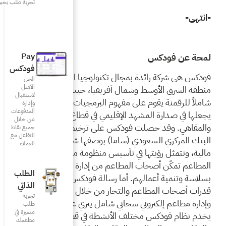
تجربة طلب يحبونها
Pay
فودكس
كنولوجيا المطاعم في
الحل
الأمثل
ريقيا، حيث تقدم نظاماً
لاستقبال
م البرمجيات كخدمة بما
وإدارة
المدفوعات
يمي في قطاع المطاعم
من خلال
س على ترخيص رسمي من
جميع نقاط
التفاعل مع
 بوصفها شركة تكنولوجيا
العملاء
 منظومة متكاملة لإدارة
 من إدارة عملياتهم
الطلب
سالة فودكس فتتمثل في تعزيز
الذاتي
 من خلال نظام نقاط بيع
تجربة
امل يثري عملياتهم اليومية.
طلب
متميزة في
نشطة في قطاع المطاعم
مطعمك‎