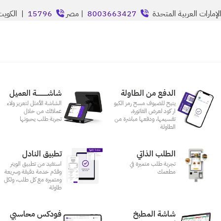
إمارات العربية المتحدة
8003663427
| مصر
15796
| الكوي
الدفع من الطاولة
شاشـــــــــــة العميل
يتيح للضيوف مسح رمز الكيو
الشاشة الأمثل لتعزيز ولاء
ار كود لعرض الفاتورة،
عملائك من خلال
تقسيمها، ودفعها مباشرة من
تجربة طلب يحبونها
الطاولة
الطلب الذاتي
تطبيق النادل
تجربة طلب متميزة في
استفيد من تطبيق الويتر
مطعمك‎
وقدّم خدمة دقيقة وسريعة
ومتميزة مع كل طلب، ولكل
طاولة
شاشة المطبخ
فودكس محاسبي