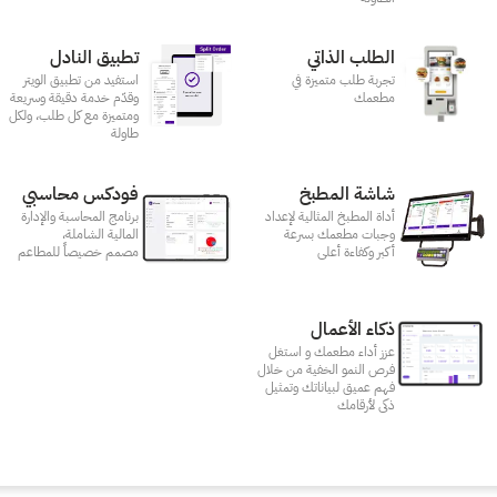
الطلب الذاتي
تطبيق النادل
تجربة طلب متميزة في
استفيد من تطبيق الويتر
مطعمك‎
وقدّم خدمة دقيقة وسريعة
ومتميزة مع كل طلب، ولكل
طاولة
شاشة المطبخ
فودكس محاسبي
أداة المطبخ المثالية لإعداد
برنامج المحاسبة والإدارة
وجبات مطعمك بسرعة
المالية الشاملة،
أكبر وكفاءة أعلى
مصمم خصيصاً للمطاعم
ذكاء الأعمال
عزز أداء مطعمك و استغل
فرص النمو الخفية من خلال
فهم عميق لبياناتك وتمثيل
ذكى لأرقامك