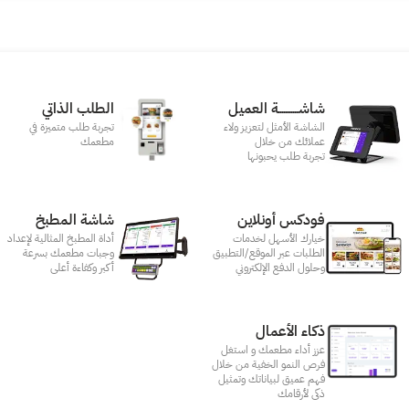
شاشـــــــــــة العميل
الطلب الذاتي
الشاشة الأمثل لتعزيز ولاء
تجربة طلب متميزة في
عملائك من خلال
مطعمك‎
تجربة طلب يحبونها
فودكس أونلاين
شاشة المطبخ
خيارك الأسهل لخدمات
أداة المطبخ المثالية لإعداد
الطلبات عبر الموقع/التطبيق
وجبات مطعمك بسرعة
وحلول الدفع الإلكتروني
أكبر وكفاءة أعلى
ذكاء الأعمال
عزز أداء مطعمك و استغل
فرص النمو الخفية من خلال
فهم عميق لبياناتك وتمثيل
ذكى لأرقامك