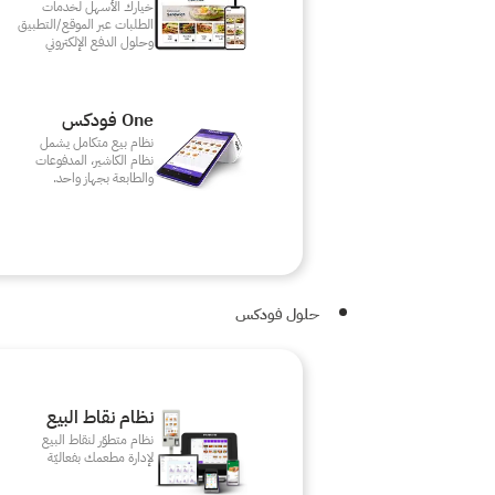
خيارك الأسهل لخدمات
الطلبات عبر الموقع/التطبيق
وحلول الدفع الإلكتروني
One فودكس
نظام بيع متكامل يشمل
نظام الكاشير، المدفوعات
والطابعة بجهاز واحد.
حلول فودكس
نظام نقاط البيع
نظام متطوّر لنقاط البيع
لإدارة مطعمك بفعاليّة