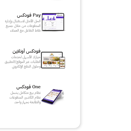
Pay فودكس
الحل الأمثل لاستقبال وإدارة
المدفوعات من خلال جميع
نقاط التفاعل مع العملاء
فودكس أونلاين
خيارك الأسهل لخدمات
الطلبات عبر الموقع/التطبيق
وحلول الدفع الإلكتروني
One فودكس
نظام بيع متكامل يشمل
نظام الكاشير، المدفوعات
والطابعة بجهاز واحد.