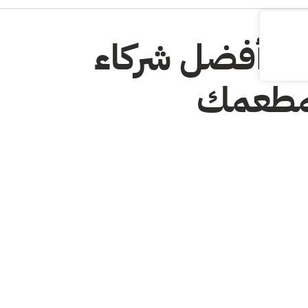
يار أفضل شركاء
لمطعمك