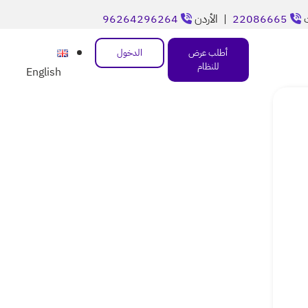
ت
22086665
| الأردن
96264296264
أطلب عرض
الدخول
للنظام
English