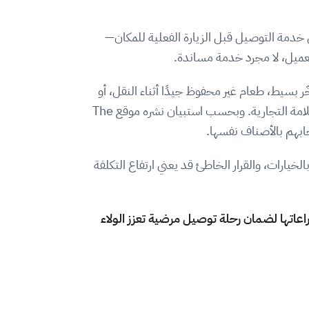
 خدمة التوصيل قبل الزيارة الفعلية للمكان—
لعميل، لا مجرد خدمة مساندة.
ر بسيط، طعام غير محفوظ جيدًا أثناء النقل، أو
تعامل غير احترافي من المندوب… كلها تفاصيل قد تُفقد المطعم عميلًا كان من الممكن أن يتحول إلى زائر دائم وسفير للعلامة التجارية. وبحسب استبيان نشره موقع The
ابهم بالأصناف نفسها.
لخيارات، والقرار الخاطئ قد يعني ارتفاع التكلفة
عاتها لضمان رحلة توصيل مرضية تعزز الولاء