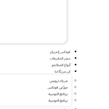
فودكس إنتربرايز
متجر التطبيقات
أنواع المطاعم
كن شريكًا لنا
شريك ترويجي
موزّعي فودكس
برنامج التوصية
برنامج التوصية