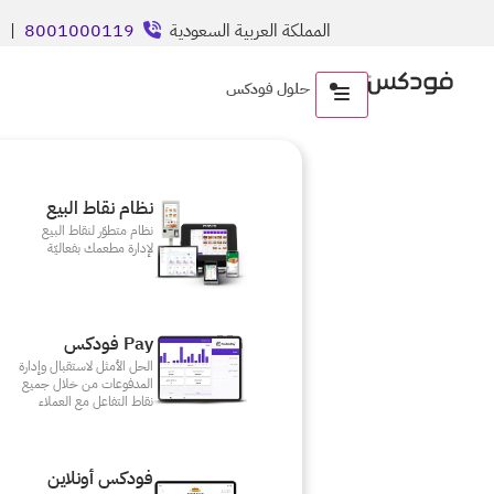
المملكة العربية السعودية
8001000119
| ال
حلول فودكس
نظام نقاط البيع
نظام متطوّر لنقاط البيع
لإدارة مطعمك بفعاليّة
Pay فودكس
الحل الأمثل لاستقبال وإدارة
المدفوعات من خلال جميع
نقاط التفاعل مع العملاء
فودكس أونلاين