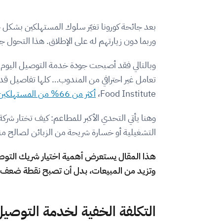
بعد جائحة كورونا تغيّر سلوك المستهلكين بشكل 
وربما دون زيارتهم له على الإطلاق. هذا التحول 
وبالتالي فقد أصبحت جودة خدمة التوصيل اليوم عنصر
Food Institute،
أكثر من 66% من المستهلكين يرفضون طلبًا مرة أخرى من مطعم إذا وصل الطعام متأخرًا
وهنا يأتي التحدي الأكبر للمطاعم: كيف تختار شركة
التشغيلية أو خسارة شريحة من الزبائن لصالح م
هذا المقال يستعرض أهمية اختيار شريك التوصيل
وتزيد من المبيعات، بدل أن تصبح نقطة ضعف 
التكلفة الخفية لخدمة التوصيل