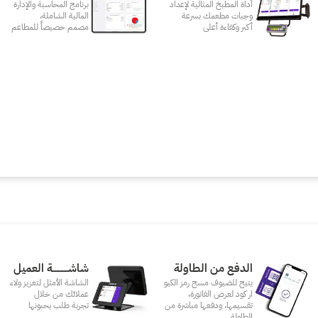
أداة المطبخ المثالية لإعداد
برنامج المحاسبة والإدارة
وجبات مطعمك بسرعة
المالية الشاملة،
أكبر وكفاءة أعلى
مصمم خصيصاً للمطاعم
الدفع من الطاولة
شاشـــــــــــة العميل
يتيح للضيوف مسح رمز الكيو
الشاشة الأمثل لتعزيز ولاء
ار كود لعرض الفاتورة،
عملائك من خلال
تقسيمها، ودفعها مباشرة من
تجربة طلب يحبونها
الطاولة