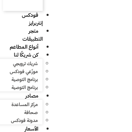
فودكس
إنتربرايز
متجر
التطبيقات
أنواع المطاعم
كن شريكًا لنا
شريك ترويجي
موزّعي فودكس
برنامج التوصية
برنامج التوصية
مصادر
مركز المساعدة
صحافة
مدونة فودكس
الأسعار