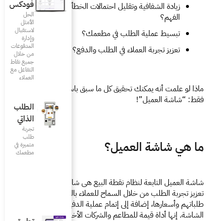
فودكس
زيادة الشفافية وتقليل احتمالات الخطأ أو سوء 
الحل
الأمثل
لاستقبال
 مطعمك؟
وإدارة
المدفوعات
لطلب والدفع؟
من خلال
جميع نقاط
التفاعل مع
العملاء
ماذا لو علمت أنه يمكنك تحقيق كل ما سبق باستخدام جهاز واحد 
الطلب
الذاتي
تجربة
طلب
متميزة في
مطعمك‎
شاشة العميل التابعة لنظام نقطة البيع هي شاشة تساعد على 
تعزيز تجربة الطلب من خلال السماح للعملاء بالتأكد من تفاصيل 
طلباتهم وأسعارها، إضافة إلى إتمام عملية الدفع عن قرب عبر 
الشاشة. إنها أداة قيمة للمطاعم والشركات الأخرى التي تستخدم 