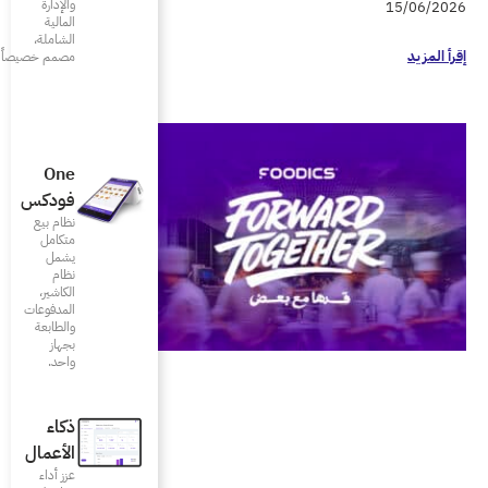
والإدارة
المالية
الشاملة،
مصمم خصيصاً للمطاعم
One
فودكس
نظام بيع
متكامل
يشمل
نظام
الكاشير،
المدفوعات
والطابعة
بجهاز
واحد.
ذكاء
الأعمال
عزز أداء