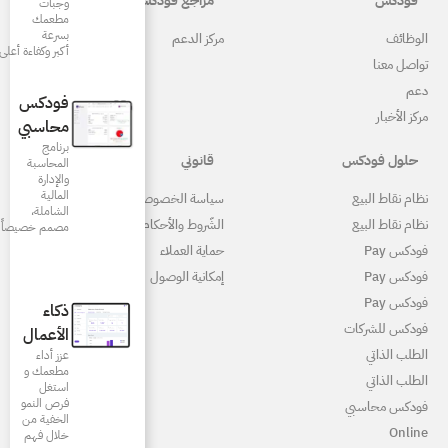
مراجع فودكس
وجبات
مطعمك
بسرعة
ركز الدعم
أكبر وكفاءة أعلى
فودكس
محاسبي
برنامج
قانوني
المحاسبة
والإدارة
المالية
ياسة الخصوصية
الشاملة،
لشّروط والأحكام
مصمم خصيصاً للمطاعم
ماية العملاء
مكانية الوصول
ذكاء
الأعمال
عزز أداء
مطعمك و
استغل
فرص النمو
الخفية من
خلال فهم