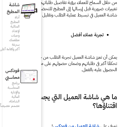
من خلال السماح للعملاء برؤية تفاصيل طلباتهم وإجراء أي 
شاشة
تغييرات ضرورية قبل إرسالها إلى المطبخ للتحضير، يمكن أن تساعد 
المطبخ
لب وتقليل أوقات الانتظار.
أداة
المطبخ
المثالية
لإعداد
وجبات
مطعمك
بسرعة
أكبر وكفاءة أعلى
يمكن أن تعزز شاشة العميل تجربة الطلب من خلال منح العملاء 
تحكمًا أكبر في طلباتهم وضمان حصولهم على ما يرغبون في 
فودكس
محاسبي
برنامج
المحاسبة
والإدارة
التي يجب عليك
المالية
الشاملة،
مصمم خصيصاً للمطاعم
ودكس
!