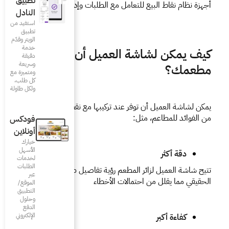
تطبيق
 الطلبات وإدارة المخزون.
النادل
استفيد من
تطبيق
الويتر وقدّم
خدمة
ميل أن تساعد
دقيقة
وسريعة
ومتميزة مع
كل طلب،
ولكل طاولة
يمكن لشاشة العميل أن توفر عند تركيبها مع نقطة البيع العديد 
فودكس
أونلاين
خيارك
الأسهل
لخدمات
الطلبات
تتيح شاشة العميل لزائر المطعم رؤية تفاصيل طلبه في الزمن 
عبر
لأخطاء
الموقع/
التطبيق
وحلول
الدفع
الإلكتروني