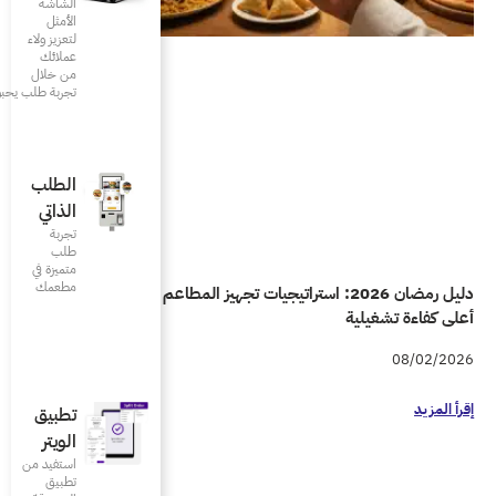
الشاشة
الأمثل
لتعزيز ولاء
عملائك
من خلال
تجربة طلب يحبونها
الطلب
الذاتي
تجربة
طلب
متميزة في
مطعمك‎
راتيجيات تجهيز المطاعم والمقاهي لتحقيق
تطبيق
الويتر
استفيد من
تطبيق