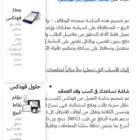
One
فودكس
تم تصميم هذه الشاشة متعددة الوظائف – والمدمجة مع نقطة 
نظام بيع
البيع – للمحافظة على انسيابية عملياتك وإرضاء العملاء. إنها لا 
متكامل
تعمل فقط كأداة للتحقق من تفاصيل الطلب ولكن أيضا كواجهة 
يشمل
نظام
دفع بدون تلامس، وبالتالي تقضي على الحاجة إلى جهاز دفع 
الكاشير،
م طاولة الكاشير.
المدفوعات
والطابعة
بجهاز
واحد.
الياً لمطعمك أو مقهاك:
حلول فودكس
عملاء
نظام
تم تصميم شاشة العميل من فودكس لكسب ولاء العملاء من 
نقاط
خلال تجربة طلب ودفع استثنائية. فهي تسرع قبول الطلبات 
وتحسن الكفاءة وتقلل من أوقات الانتظار، كل ذلك بفضل شاشة 
البيع
تدعم تقنية الدفع عن قرب (NFC). ينتج عن ذلك عملية دفع 
نظام
متطوّر
لات وتقليلاً لأوقات الانتظار. 
لنقاط البيع
لإدارة
مطعمك