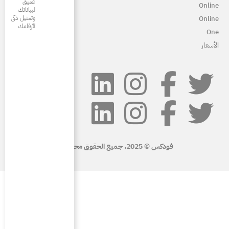
عميق
لبياناتك
وتمثيل ذكى
لأرقامك