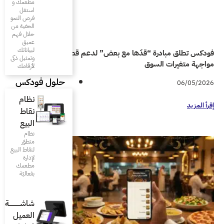
مطعمك و
استغل
فرص النمو
الخفية من
خلال فهم
عميق
لبياناتك
ض” لدعم قطاع المطاعم في
وتمثيل ذكى
لأرقامك
حلول فودكس
نظام
نقاط
البيع
نظام
متطوّر
لنقاط البيع
لإدارة
مطعمك
بفعاليّة
شاشـــــــــــة
العميل