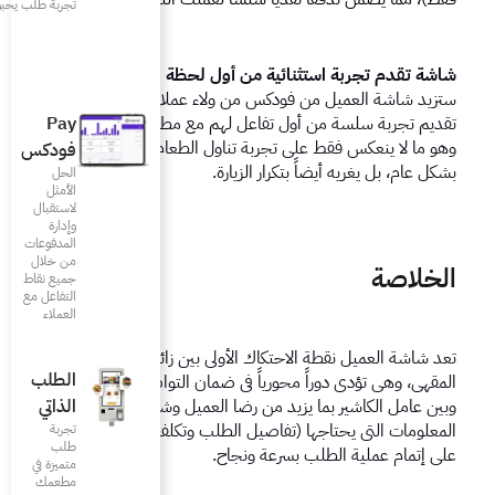
تجربة طلب يحبونها
 أول لحظة 
ستزيد شاشة العميل من فودكس من ولاء عملائك من خلال 
Pay
تقديم تجربة سلسة من أول تفاعل لهم مع مطعمك أو مقهاك. 
وهو ما لا ينعكس فقط على تجربة تناول الطعام ويجعلها مريحة 
فودكس
يارة.
الحل
الأمثل
لاستقبال
وإدارة
المدفوعات
من خلال
جميع نقاط
التفاعل مع
العملاء
تعد شاشة العميل نقطة الاحتكاك الأولى بين زائر المطعم أو 
الطلب
المقهى، وهي تؤدي دوراً محورياً في ضمان التواصل الصحيح بينه 
الذاتي
وبين عامل الكاشير بما يزيد من رضا العميل وشعوره بامتلاك جميع 
المعلومات التي يحتاجها (تفاصيل الطلب وتكلفته) بما يساعده 
تجربة
طلب
جاح. 
متميزة في
مطعمك‎