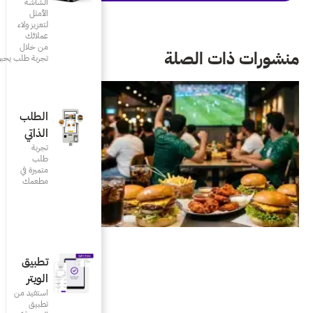
الشاشة
الأمثل
لتعزيز ولاء
عملائك
من خلال
تجربة طلب يحبونها
الطلب
الذاتي
تجربة
طلب
متميزة في
مطعمك‎
تطبيق
الويتر
استفيد من
تطبيق