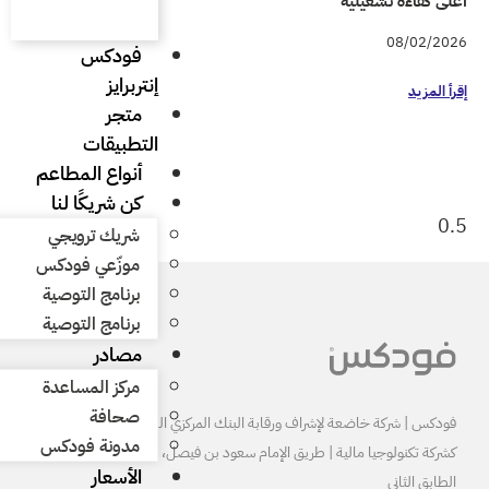
فودكس
إنتربرايز
متجر
التطبيقات
أنواع المطاعم
كن شريكًا لنا
شريك ترويجي
موزّعي فودكس
برنامج التوصية
برنامج التوصية
مصادر
مركز المساعدة
صحافة
البنك المركزي السعودي ومرخصة
مدونة فودكس
كشركة تكنولوجيا مالية | طريق الإمام سعود بن فيصل، الرياض 13515
الأسعار