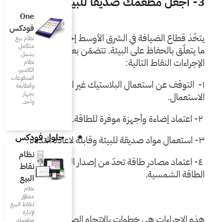
One
فودكس
يتخّذ قطاع الضيافة في الشرق الأوسط إجراءات مهمّة في 
نظام بيع
متكامل
ما يتعلّق بالحفاظ على البيئة. تتضمّن بعض هذه 
يشمل
نظام
الكاشير،
المدفوعات
١-  التوقف عن استعمال البلاستيك غير القابل لإعادة 
والطابعة
بجهاز
واحد.
حلول فودكس
نظام
 ٤- اعتماد مصادر طاقة تحدّ من إصدار الكربون مثل 
نقاط
البيع
نظام
متطوّر
لنقاط البيع
لإدارة
هذه الإجراءات هي خطوات بالاتجاه الصحيح للحفاظ 
مطعمك