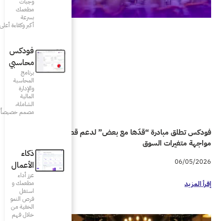
وجبات
مطعمك
بسرعة
أكبر وكفاءة أعلى
فودكس
محاسبي
برنامج
المحاسبة
والإدارة
المالية
الشاملة،
مصمم خصيصاً للمطاعم
ض” لدعم قطاع المطاعم في
ذكاء
الأعمال
عزز أداء
مطعمك و
استغل
فرص النمو
الخفية من
خلال فهم