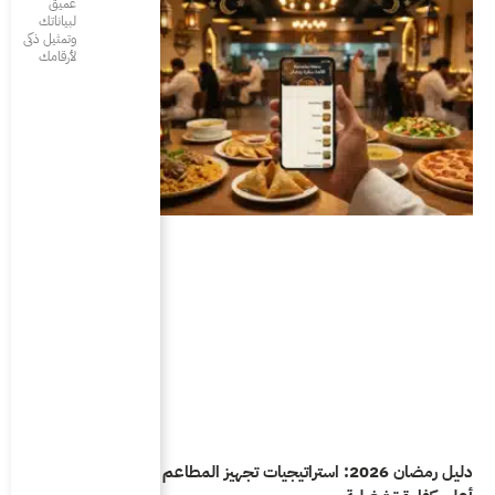
عميق
لبياناتك
وتمثيل ذكى
لأرقامك
راتيجيات تجهيز المطاعم والمقاهي لتحقيق