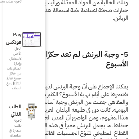
وتلك الخالية من المواد المعدّلة وراثياً، بالإضافة إلى 
تجربة طلب يحبونها
خيارات صحيّة اعتيادية بغية استمالة هذه الفئة من 
Pay
فودكس
الحل
عد حكرًا على نهاية
الأمثل
لاستقبال
وإدارة
المدفوعات
من خلال
جميع نقاط
التفاعل مع
يمكننا الإجماع على أنّ وجبة البرنش لذيذة، فلمَ 
العملاء
نقتصرها على أيّام نهاية الأسبوع؟ الكثير من المطاعم 
والمقاهي جعلت من البرنش وجبة أساسيّة من وجباتها 
الطلب
اليومية. كانت دبي في طليعة البلدان العربية التي اعتمدت 
الذاتي
هذا المفهوم، ومن الواضح أنّ المدن العربية الأخرى تتبع 
تجربة
خطاها. ما يجعل البرنش مميزاً في هذه المدن، هو تنوّع 
طلب
متميزة في
القطاع المطبخي لتنوّع الجنسيات القاتنة فيها ولكثرة 
مطعمك‎