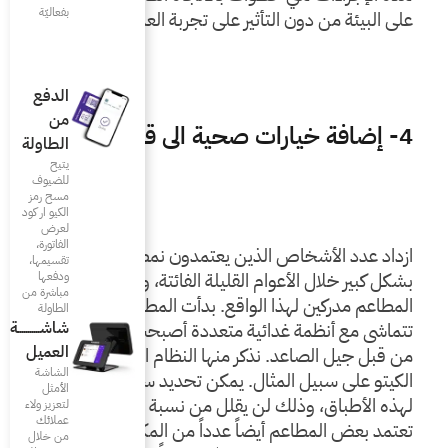
بفعاليّة
ى تجربة العملاء.
الدفع
من
الطاولة
يتيح
للضيوف
مسح رمز
الكيو ار كود
لعرض
الفاتورة،
ازداد عدد الأشخاص الذين يعتمدون نمط حياة صحي 
تقسيمها،
ودفعها
بشكل كبير خلال الأعوام القليلة الفائتة، وبات أصحاب 
مباشرة من
المطاعم مدركين لهذا الواقع. بدأت المطاعم تقدّم أطباقاً 
الطاولة
شاشـــــــــــة
تتماشى مع أنظمة غدائية متعددة أصبحت معتمدة كثيراً 
العميل
من قبل جيل الصاعد. نذكر منها النظام الخضري ونظام 
الشاشة
الكيتو على سبيل المثال. يمكن تحديد سعر مرتفع نسبياً 
الأمثل
لهذه الأطباق، وذلك لن يقلل من نسبة الطلب عليها. 
لتعزيز ولاء
عملائك
تعتمد بعض المطاعم أيضاً عدداً من المكوّنات العضوية، 
من خلال