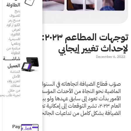
الطاولة
يتيح
للضيوف
مسح رمز
الكيو ار كود
لعرض
توجهات المطاعم ٢٠٢٣: ٧ خطوات
الفاتورة،
تقسيمها،
ودفعها
ي
مباشرة من
الطاولة
شاشـــــــــــة
العميل
الشاشة
الأمثل
لتعزيز ولاء
صوّب قطاع الضيافة اتجاهاته في السنوات القليلة 
عملائك
الماضية نحو النجاة من الأحداث المؤسفة الأخيرة. لكن 
من خلال
تجربة طلب يحبونها
الأمور بدأت تعود إلى سابق عهدها ولو ببطء. مع قدوم 
العام ٢٠٢٣، تشير التوقعات إلى إمكانية تعافي قطاع 
يات الجائحة. 
Pay