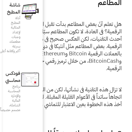
شاشة
المطبخ
أداة
المطبخ
هل تعلم أنّ بعض المطاعم بدأت تقبل الدفع بالعملة 
المثالية
الرقمية؟ في العادة، لا تكون المطاعم سبّاقة في اعتماد 
لإعداد
وجبات
أحدث التقنيات، لكن العكس صحيح في ما يتعلّق بالعملة 
مطعمك
الرقمية. بعض المطاعم مثل أنتيكا في دبي، تقبل الدفع 
بسرعة
أكبر وكفاءة أعلى
بالعملات الرقمية Bitcoin وEthereum وLitecoin 
وBitcoinCash، من خلال ترميز رقمي خاص بالمحفظة 
فودكس
محاسبي
برنامج
لا تزال هذه التقنية في نشأتها، لكن من المتوقع أن تصبح 
المحاسبة
اتجاهاً سائداً في الأعوام القليلة المقبلة. لذا من المجدي 
والإدارة
المالية
ر للتماشي مع التطوّر.
الشاملة،
مصمم خصيصاً للمطاعم