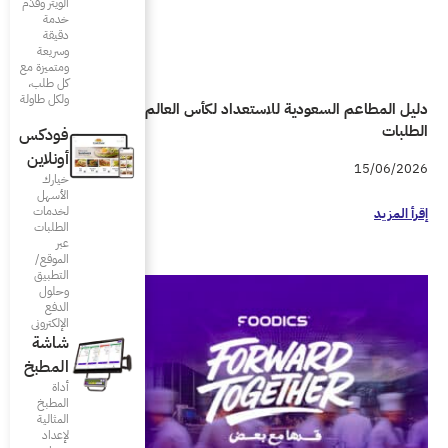
الويتر وقدّم
خدمة
دقيقة
وسريعة
ومتميزة مع
كل طلب،
ولكل طاولة
دليل المطاعم السعودية للاستعداد لكأس العالم 2026 واحتواء زيادة
فودكس
أونلاين
خيارك
الأسهل
لخدمات
الطلبات
عبر
الموقع/
التطبيق
وحلول
الدفع
الإلكتروني
شاشة
المطبخ
أداة
المطبخ
المثالية
لإعداد