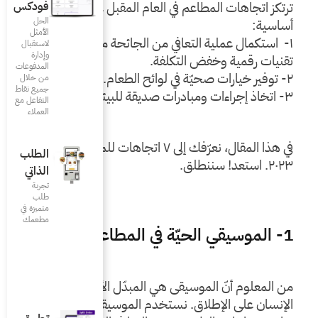
فودكس
ترتكز اتجاهات المطاعم في العام المقبل على ٣ أولويات 
الحل
الأمثل
١-  استكمال عملية التعافي من الجائحة من خلال اعتماد 
لاستقبال
وإدارة
.
المدفوعات
من خلال
جميع نقاط
التفاعل مع
العملاء
في هذا المقال، نعرّفك إلى ٧ اتجاهات للمطاعم في العام 
الطلب
الذاتي
تجربة
طلب
متميزة في
مطعمك‎
من المعلوم أنّ الموسيقى هي المبدّل الأسرع لمزاج 
الإنسان على الإطلاق. نستخدم الموسيقى في شتّى 