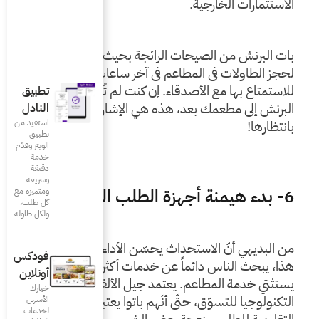
بات البرنش من الصيحات الرائجة بحيث يتهافت الجميع 
لحجز الطاولات في المطاعم في آخر ساعات الصباح 
للاستمتاع بها مع الأصدقاء. إن كنت لم تُدخل ثقافة 
تطبيق
البرنش إلى مطعمك بعد، هذه هي الإشارة التي كنت 
النادل
استفيد من
تطبيق
الويتر وقدّم
خدمة
دقيقة
وسريعة
ومتميزة مع
كل طلب،
ولكل طاولة
من البديهي أنّ الاستحداث يحسّن الأداء، وفي عصرنا 
فودكس
هذا، يبحث الناس دائماً عن خدمات أكثر سرعة وهذا لا 
أونلاين
يستثتي خدمة المطاعم. يعتمد جيل الألفية كثيراً على 
خيارك
التكنولوجيا للتسوّق، حتّى أنّهم باتوا يعتبرون الطرق 
الأسهل
لخدمات