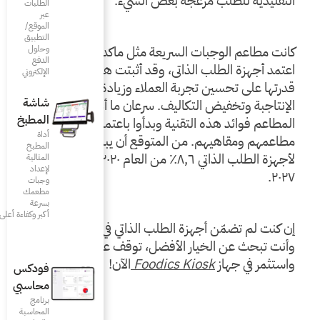
 الشيء.
الطلبات
عبر
الموقع/
التطبيق
كانت مطاعم الوجبات السريعة مثل ماكدونلادز أوّل من 
وحلول
الدفع
اعتمد أجهزة الطلب الذاتي، وقد أثبتت هذه الأجهزة 
الإلكتروني
قدرتها على تحسين تجربة العملاء وزيادة الأرباج وتعزيز 
شاشة
الإنتاجبة وتخفيض التكاليف. سرعان ما أدرك أصحاب 
المطبخ
المطاعم فوائد هذه التقنية وبدأوا باعتمادها في 
أداة
مطاعمهم ومقاهيهم. من المتوقع أن يبلغ معدّل النمو 
المطبخ
لأجهزة الطلب الذاتي ٨٫٦٪ من العام ٢٠٢٠ حتى العام 
المثالية
لإعداد
وجبات
مطعمك
بسرعة
أكبر وكفاءة أعلى
إن كنت لم تضمّن أجهزة الطلب الذاتي في مطعمك بعد، 
وأنت تبحث عن الخيار الأفضل، توقف عن البحث 
Food
الآن!
فودكس
محاسبي
برنامج
المحاسبة