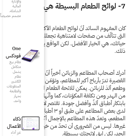
والإدارة
المالية
الشاملة،
مصمم خصيصاً للمطاعم
كان المفهوم السائد أنّ لوائح الطعام الأكثر تنوّعاً وتلك 
التي تتألّف من صفحات لامتناهية تجعلك تعيد النظر في 
حياتك، هي الخيار الأفضل. لكن الواقع يشير إلى عكس 
One
فودكس
نظام بيع
متكامل
أدرك أصحاب المطاعم والزبائن أخيراً أنّ لوائح الطعام 
يشمل
نظام
القصيرة تدرّ بأرباج أكبر للمطاعم، وتؤمّن جودة أفضل 
الكاشير،
المدفوعات
وطعم ألذ للزبائن. يمكن للائحة الطعام القصيرة أن تقلل 
والطابعة
من الهدر ومن تكلفة المكوّنات، كما وأنّها تسمح للطهاة 
بجهاز
واحد.
بابتكار أطباق ألذّ وأفضل جودة. تقتصر لائحة الطعام 
لدى بعض المطاعم على طبق أو ٣ أطباق يشتهر بها 
المطعم، وتعدّ هذه المطاعم بالإجمال أكثر نجاحاً من 
ذكاء
غيرها. ليس من الضروري أن تحدّ من خياراتك إلى هذا 
الأعمال
ة.
عزز أداء