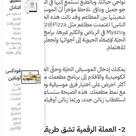
تطبيق
نواحي حياتنا، وبالطبع نستمع إليها في المطاعم لصنع 
النادل
جو جميل ودافئ. نلاحظ مؤخراً أنّ الموسيقى الحيّة تزداد 
استفيد من
شعبيتها بين المطاعم وقد نالت هذه الخطوة إعجاب 
تطبيق
الناس! اعتمدت مطاعم مثل Jazz@Pizza في دبي 
الويتر وقدّم
خدمة
وMyazu في الرياض والكثير غيرها، برامج للموسيقى 
دقيقة
وسريعة
الحيّة لإضفاء الحيوية إلى أجوائها ولجعلها مثيرة 
ومتميزة مع
كل طلب،
ولكل طاولة
يمكنك إدخال الموسيقى الحيّة وحتّى العروض 
فودكس
الكوميدية والأفلام إلى برنامج مطعمك مرّة في الأسبوع أو 
أونلاين
أكثر. احرص على اختيار فرق موسيقية ومؤدّين يتماشون 
خيارك
الأسهل
مع نمط مطعمك. هذه الصيحة ستساعدك على 
لخدمات
ائن أوفياء.
الطلبات
عبر
الموقع/
التطبيق
وحلول
الدفع
شق طريقها الى
الإلكتروني