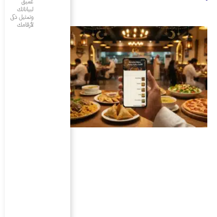
عميق
لبياناتك
وتمثيل ذكى
لأرقامك