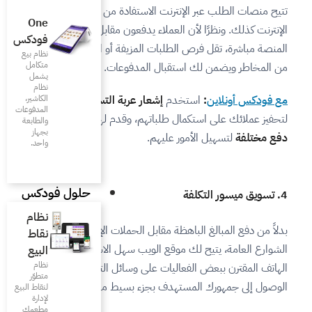
الاستفادة من خدمات الدفع عبر
One
ء يدفعون مقابل طلباتهم على
فودكس
المزيفة أو المتروكة، مما يقلل
نظام بيع
متكامل
 المدفوعات.
يشمل
نظام
عار عربة التسوق المتروكة
الكاشير،
المدفوعات
تهم، وقدم لهم أيضاً
خيارات
والطابعة
بجهاز
.
واحد.
حلول فودكس
نظام
ل الحملات الإعلانية واللوحات في
نقاط
لويب سهل الاستخدام أو تطبيق
البيع
نظام
على وسائل التواصل الاجتماعي
متطوّر
جزء بسيط من التكلفة.
لنقاط البيع
لإدارة
مطعمك