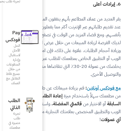
تجربة طلب يحبونها
م ينفقون المزيد من الأموال
ثر مما يفعلون عند زيارتها
Pay
لوقت في تصفح قائمتك تصبح
فودكس
ن خلال عرض المنتجات المشابهة
الحل
ى ذلك، فإن امتلاكك لموقع
الأمثل
لاستقبال
ك للطلب عبر الإنترنت سوف
وإدارة
المدفوعات
 عمولة 20-30٪ التي تتقاضاها منصات الطلب
من خلال
جميع نقاط
التفاعل مع
العملاء
مبيعاتك عن طريق جعل الطلب
ة
إعادة الطلب من الطلبات
الطلب
مفضلة.
واستمتع بامتلاك موقع
الذاتي
تك التجارية من فودكس
دون
تجربة
طلب
متميزة في
مطعمك‎