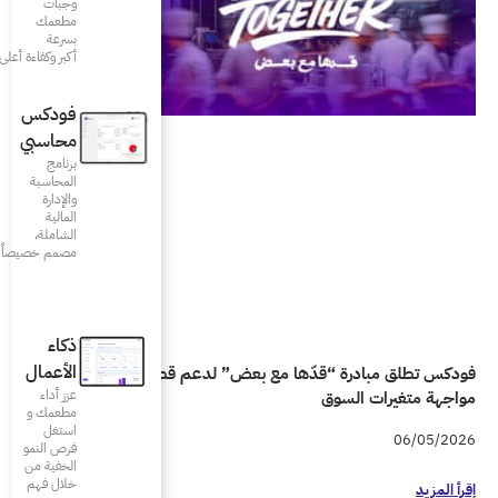
وجبات
مطعمك
بسرعة
أكبر وكفاءة أعلى
فودكس
محاسبي
برنامج
المحاسبة
والإدارة
المالية
الشاملة،
مصمم خصيصاً للمطاعم
ذكاء
الأعمال
ض” لدعم قطاع المطاعم في
عزز أداء
مطعمك و
استغل
فرص النمو
الخفية من
خلال فهم