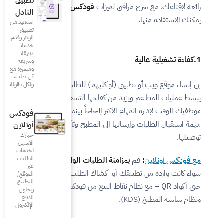
تطبيق
يزات
فودكس أونلاين
التي
النادل
استفيد من
تطبيق
الويتر وقدّم
خدمة
دقيقة
وسريعة
ومتميزة مع
كل طلب،
ليهما) للطلب عبر الإنترنت
ولكل طاولة
اءتها التشغيلية لأنه يمنح
إلحاحاً بينما تتولى التكنولوجيا
فودكس
لى المطبخ وتأمين عملية
أونلاين
خيارك
الأسهل
لخدمات
الطلبات
 الطلبات الواردة إلى مطعمك
–
عبر
أكشاك الطلب داخل الصالة أو
الموقع/
التطبيق
 نقاط البيع من فودكس وطابعة الكاشير
وحلول
الدفع
الإلكتروني