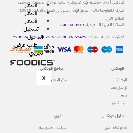
البنك المركزي السعودي ومرخصة
الأسعار
كشركة تكنولوجيا مالية | طريق الإمام سعود بن فيصل، الرياض 13515
الأسعار
الأسعار
80
تسجيل
الدخول
8
مصر:
15796
كويت:
22086665
اطلب عرض
تجريبي
مراجع فودكس
X
ركز الدعم
قانوني
ياسة الخصوصية