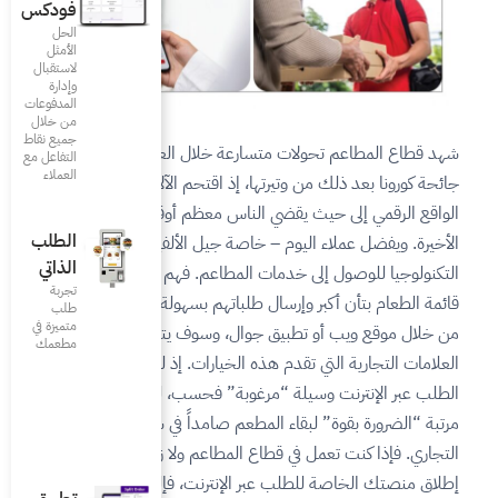
فودكس
الحل
الأمثل
لاستقبال
وإدارة
المدفوعات
من خلال
جميع نقاط
عة خلال العقد الماضي، وزادت
التفاعل مع
العملاء
، إذ اقتحم الآلاف من المطاعم
س معظم أوقاتهم في الآونة
الطلب
اصة جيل الألفية – استخدام
الذاتي
المطاعم. فهم يرغبون بتصفح
تجربة
باتهم بسهولة عبر الإنترنت سواء
طلب
متميزة في
ل، وسوف يتفاعلون أكثر مع
مطعمك‎
 الخيارات. إذ لم تعد منصات
بة” فحسب، لكنها انتقلت إلى
عم صامداً في ساحة العمل
لمطاعم ولا زلت متردداً في
الإنترنت، فإليك عشرة أسباب