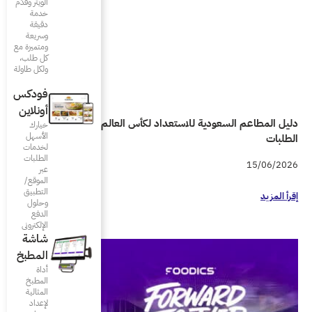
الويتر وقدّم
خدمة
دقيقة
وسريعة
ومتميزة مع
كل طلب،
ولكل طاولة
فودكس
أونلاين
دليل المطاعم السعودية للاستعداد لكأس العالم 2026 واحتواء زيادة
خيارك
الأسهل
لخدمات
الطلبات
عبر
الموقع/
التطبيق
وحلول
الدفع
الإلكتروني
شاشة
المطبخ
أداة
المطبخ
المثالية
لإعداد