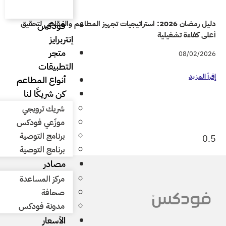
راتيجيات تجهيز المطاعم والمقاهي لتحقيق
فودكس
إنتربرايز
متجر
التطبيقات
أنواع المطاعم
كن شريكًا لنا
شريك ترويجي
موزّعي فودكس
برنامج التوصية
برنامج التوصية
مصادر
مركز المساعدة
صحافة
مدونة فودكس
الأسعار