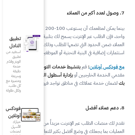
بينما يمكن لمطعمك أن يستوعب 100-200 عميل في وقت
مح لك بتلبية عدد أكبر بكثير من
تطبيق
ا للطلب وذلك دون أي
النادل
ية أو الموظفين.
استفيد من
تطبيق
الويتر وقدّم
 خدمات التوصيل
مع شبكة من
خدمة
دقيقة
ارة أسطول السائقين الخاص
وسريعة
ومتميزة مع
طق تواجد فروعك.
كل طلب،
ولكل طاولة
فودكس
أونلاين
خيارك
نت مزيداً من التحكم في
الأسهل
ل بكثير للتعامل مع شكاوى
لخدمات