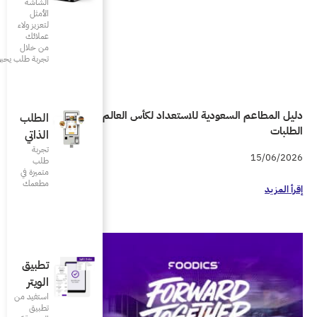
الشاشة
الأمثل
لتعزيز ولاء
عملائك
من خلال
تجربة طلب يحبونها
دليل المطاعم السعودية للاستعداد لكأس العالم 2026 واحتواء زيادة
الطلب
الذاتي
تجربة
طلب
متميزة في
مطعمك‎
تطبيق
الويتر
استفيد من
تطبيق