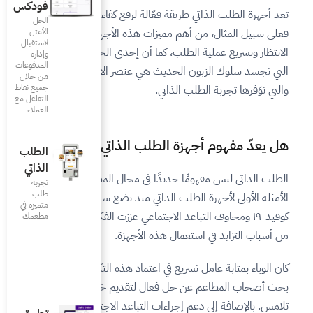
فودكس
الة لرفع كفاءة خدمة العملاء،
الحل
الأمثل
ات هذه الأجهزة هي تقليل وقت
لاستقبال
ما أن إحدى الخصائص الرئيسية
وإدارة
المدفوعات
هي عنصر الاستقلالية والحرية
من خلال
جميع نقاط
التفاعل مع
العملاء
طلب الذاتي حديث؟
الطلب
الذاتي
في مجال المطاعم. بدأنا في رؤية
تجربة
طلب
تي منذ بضع سنوات. إلا أن
متميزة في
جتماعي عززت الفكرة أكثر وكانت سببا
مطعمك‎
 الأجهزة.
اعتماد هذه التكنولوجيا حيث
ل لتقديم خدمة عملاء بدون
 التباعد الاجتماعي، تساعد