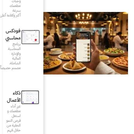
وجبات
مطعمك
بسرعة
أكبر وكفاءة أعلى
فودكس
محاسبي
برنامج
المحاسبة
والإدارة
المالية
الشاملة،
مصمم خصيصاً للمطاعم
ذكاء
الأعمال
عزز أداء
مطعمك و
استغل
فرص النمو
الخفية من
خلال فهم