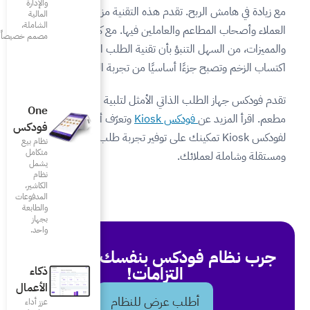
والإدارة
ه التقنية مزايا متنوعة لكل من
المالية
الشاملة،
ن فيها. مع كل هذه الفوائد
مصمم خصيصاً للمطاعم
تقنية الطلب الذاتي ستستمر في
ًا من تجربة المطعم.
لأمثل لتلبية احتياجات أي
One
وتعرّف أكثر كيف يمكن
فودكس
 على توفير تجربة طلب ودفع سلسة
نظام بيع
متكامل
يشمل
نظام
الكاشير،
المدفوعات
والطابعة
بجهاز
واحد.
بنفسك - دون أي
مات!
ذكاء
الأعمال
 للنظام
عزز أداء