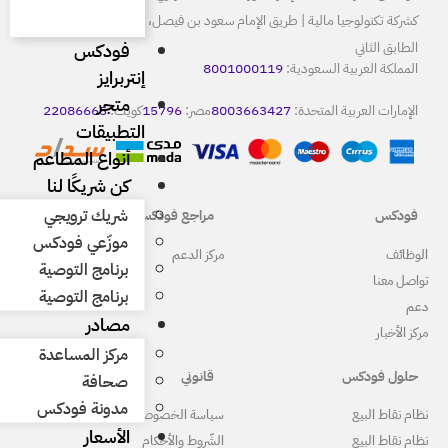
كشركة تكنولوجيا مالية | طريق الإمام سعود بن فيصل، الرياض 13515
فودكس
80
إنتربرايز
متجر
8
مصر:
15796
كويت:
22086665
التطبيقات
أنواع المطاعم
كن شريكًا لنا
شريك ترويجي
مراجع فودكس
موزّعي فودكس
ركز الدعم
برنامج التوصية
برنامج التوصية
مصادر
مركز المساعدة
قانوني
صحافة
مدونة فودكس
ياسة الخصوصية
الأسعار
لشّروط والأحكام