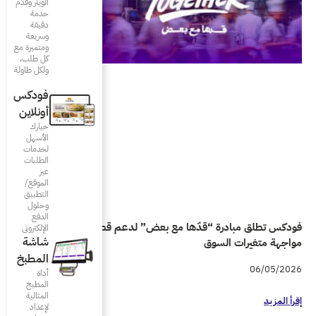
الويتر وقدّم
خدمة
دقيقة
وسريعة
ومتميزة مع
كل طلب،
ولكل طاولة
فودكس
أونلاين
خيارك
الأسهل
لخدمات
الطلبات
عبر
الموقع/
التطبيق
وحلول
الدفع
ض” لدعم قطاع المطاعم في
الإلكتروني
شاشة
المطبخ
أداة
المطبخ
المثالية
لإعداد