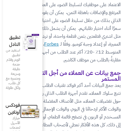
ضوء على العناصر ذات الهامش
 يمكن أن يقوم جهاز الطلب
وء على اختيار أصناف اعلى
كن أن يشمل ذلك عروض ترويجية
حدة، أو ترشيح الأصناف
تطبيق
 لـ
Forbes
، ينفق العملاء في
النادل
استفيد من
٪ أكثر عند الطلب من أجهزة الخدمة الذاتية
تطبيق
.
الويتر وقدّم
خدمة
دقيقة
من أجل التحسين
وسريعة
ومتميزة مع
كل طلب،
تقنيات الطلب الذاتي. من خلال
ولكل طاولة
طلب الذاتي رؤى لا تقدر بثمن
ف المفضلة والأقل تفضيلاً،
فودكس
والوقت الإجمالي الذي يقضيه
أونلاين
 الطعام، أو نافذة الدفع، وما
خيارك
الأسهل
صحاب المطاعم أفكارًا حول
لخدمات