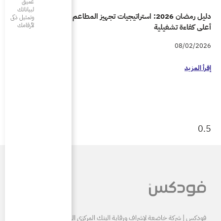
عميق
لبياناتك
راتيجيات تجهيز المطاعم والمقاهي لتحقيق
وتمثيل ذكى
لأرقامك
البنك المركزي السعودي ومرخصة