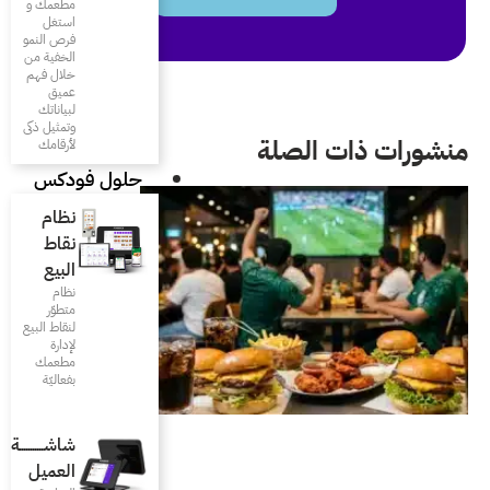
مطعمك و
استغل
فرص النمو
الخفية من
خلال فهم
عميق
لبياناتك
وتمثيل ذكى
لأرقامك
حلول فودكس
نظام
نقاط
البيع
نظام
متطوّر
لنقاط البيع
لإدارة
مطعمك
بفعاليّة
شاشـــــــــــة
العميل