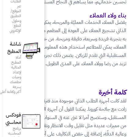
لنجاح المستمر للمشروع.
الطلبات
عبر
الموقع/
التطبيق
وحلول
والمريحة، يمكن لنظام الطلب
الدفع
 إلى المطعم مرة أخرى لما يتمتع
الإلكتروني
ومريحة. من خلال تتبع عادات
شاشة
 هذه المعلومات في العروض
المطبخ
يضمن ذلك تجربة عملاء متقدمة
أداة
المطبخ
لمدى الطويل.
المثالية
لإعداد
وجبات
مطعمك
بسرعة
أكبر وكفاءة أعلى
دة منذ فترة، إلا أن شعبيتها
قول أن أجهزة الطلب الذاتي هي
فودكس
ه في السنوات القادمة، لما لها
محاسبي
الانتظار وتقديم تجربة سريعة
برنامج
التكاليف على أصحاب المطاعم
المحاسبة