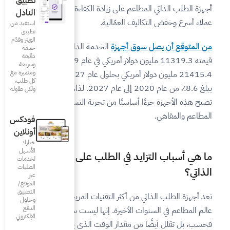
تطبيق
 زيادة الكفاءة من خلال خدمة
النادل
الية.
استفيد من
تطبيق
الويتر وقدّم
الخدمة الذاتية، الذي بلغت
خدمة
دقيقة
قيمته 11319.3 مليون دولار أمريكي في عام 2019، إلى
وسريعة
ومتميزة مع
21415.4 مليون دولار أمريكي بحلول عام 2027 بمعدل نمو
كل طلب،
يبلغ 8.6٪ من عام 2020 إلى عام 2027. لذا، من المتوقع أن
ولكل طاولة
 من تجربة التسوق والطلب في
فودكس
أونلاين
خيارك
الأسهل
الطلب على أجهزة الطلب
لخدمات
الطلبات
عبر
الموقع/
التطبيق
التقنيات المريحة التي دخلت
وحلول
الدفع
ة. إنها ليست سهلة الاستخدام
الإلكتروني
لوقت الذي يقضيه العملاء في