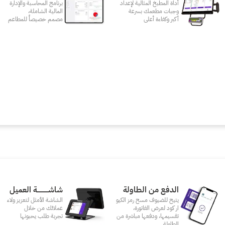
أداة المطبخ المثالية لإعداد
برنامج المحاسبة والإدارة
وجبات مطعمك بسرعة
المالية الشاملة،
أكبر وكفاءة أعلى
مصمم خصيصاً للمطاعم
الدفع من الطاولة
شاشـــــــــــة العميل
يتيح للضيوف مسح رمز الكيو
الشاشة الأمثل لتعزيز ولاء
ار كود لعرض الفاتورة،
عملائك من خلال
تقسيمها، ودفعها مباشرة من
تجربة طلب يحبونها
الطاولة