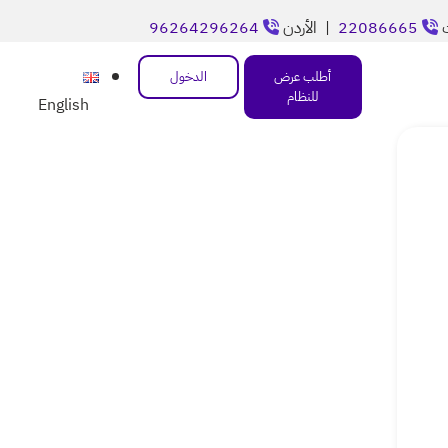
ت
22086665
| الأردن
96264296264
أطلب عرض
الدخول
للنظام
English