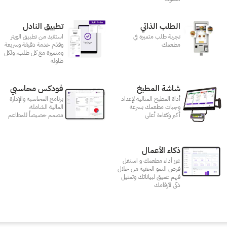
الطلب الذاتي
تطبيق النادل
تجربة طلب متميزة في
استفيد من تطبيق الويتر
مطعمك‎
وقدّم خدمة دقيقة وسريعة
ومتميزة مع كل طلب، ولكل
طاولة
شاشة المطبخ
فودكس محاسبي
أداة المطبخ المثالية لإعداد
برنامج المحاسبة والإدارة
وجبات مطعمك بسرعة
المالية الشاملة،
أكبر وكفاءة أعلى
مصمم خصيصاً للمطاعم
ذكاء الأعمال
عزز أداء مطعمك و استغل
فرص النمو الخفية من خلال
فهم عميق لبياناتك وتمثيل
ذكى لأرقامك