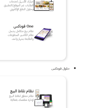
خيارك الأسهل لخدمات
الطلبات عبر الموقع/التطبيق
وحلول الدفع الإلكتروني
One فودكس
نظام بيع متكامل يشمل
نظام الكاشير، المدفوعات
والطابعة بجهاز واحد.
حلول فودكس
نظام نقاط البيع
نظام متطوّر لنقاط البيع
لإدارة مطعمك بفعاليّة