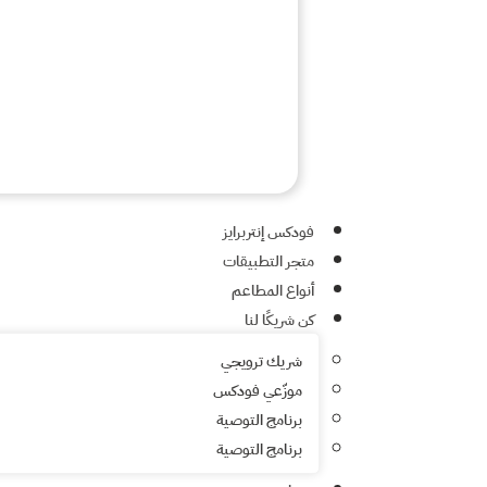
فودكس إنتربرايز
متجر التطبيقات
أنواع المطاعم
كن شريكًا لنا
شريك ترويجي
موزّعي فودكس
برنامج التوصية
برنامج التوصية