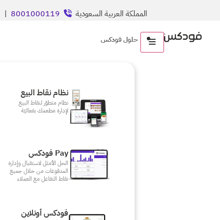
المملكة العربية السعودية
8001000119
| ال
حلول فودكس
نظام نقاط البيع
نظام متطوّر لنقاط البيع
لإدارة مطعمك بفعاليّة
Pay فودكس
الحل الأمثل لاستقبال وإدارة
المدفوعات من خلال جميع
نقاط التفاعل مع العملاء
فودكس أونلاين