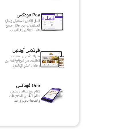
Pay فودكس
الحل الأمثل لاستقبال وإدارة
المدفوعات من خلال جميع
نقاط التفاعل مع العملاء
فودكس أونلاين
خيارك الأسهل لخدمات
الطلبات عبر الموقع/التطبيق
وحلول الدفع الإلكتروني
One فودكس
نظام بيع متكامل يشمل
نظام الكاشير، المدفوعات
والطابعة بجهاز واحد.