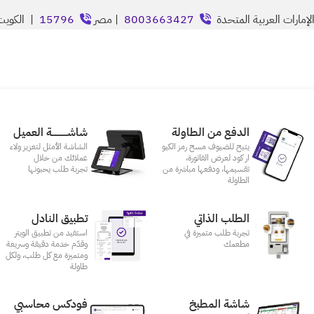
إمارات العربية المتحدة
8003663427
| مصر
15796
| الكوي
الدفع من الطاولة
شاشـــــــــــة العميل
يتيح للضيوف مسح رمز الكيو
الشاشة الأمثل لتعزيز ولاء
ار كود لعرض الفاتورة،
عملائك من خلال
تقسيمها، ودفعها مباشرة من
تجربة طلب يحبونها
الطاولة
الطلب الذاتي
تطبيق النادل
تجربة طلب متميزة في
استفيد من تطبيق الويتر
مطعمك‎
وقدّم خدمة دقيقة وسريعة
ومتميزة مع كل طلب، ولكل
طاولة
شاشة المطبخ
فودكس محاسبي