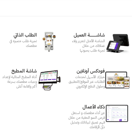
شاشـــــــــــة العميل
الطلب الذاتي
الشاشة الأمثل لتعزيز ولاء
تجربة طلب متميزة في
عملائك من خلال
مطعمك‎
تجربة طلب يحبونها
فودكس أونلاين
شاشة المطبخ
خيارك الأسهل لخدمات
أداة المطبخ المثالية لإعداد
الطلبات عبر الموقع/التطبيق
وجبات مطعمك بسرعة
وحلول الدفع الإلكتروني
أكبر وكفاءة أعلى
ذكاء الأعمال
عزز أداء مطعمك و استغل
فرص النمو الخفية من خلال
فهم عميق لبياناتك وتمثيل
ذكى لأرقامك