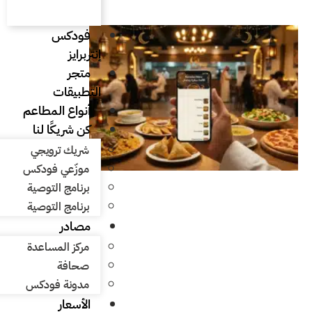
فودكس
إنتربرايز
متجر
التطبيقات
أنواع المطاعم
كن شريكًا لنا
شريك ترويجي
موزّعي فودكس
برنامج التوصية
برنامج التوصية
مصادر
مركز المساعدة
صحافة
مدونة فودكس
الأسعار