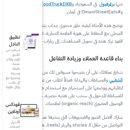
TheFoodTruck
في الإمارات،
توى جذاب يتناسب مع الذوق
مة التجارية. فقد نجحت عربات
تطبيق
إلى زيارات حقيقية للفود ترك.
النادل
استفيد من
تطبيق
التفاعل
الويتر وقدّم
خدمة
دقيقة
وقين لك من خلال
التسويق
وسريعة
ومتميزة مع
اً اطلب من عملائك التقاط صور
كل طلب،
ولكل طاولة
 مع استخدام هاشتاج مخصص
ية حصرية. هذا يزيد من
فودكس
أونلاين
تي ينشرها عملائك على منصات
خيارك
الأسهل
التواصل من خلال الـ stories والريلز (reels). هذا يخلق زيادة الثقة
لخدمات