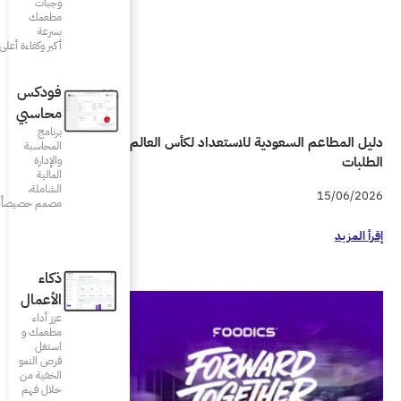
وجبات
مطعمك
بسرعة
أكبر وكفاءة أعلى
فودكس
محاسبي
برنامج
دليل المطاعم السعودية للاستعداد لكأس العالم 2026 واحتواء زيادة
المحاسبة
والإدارة
المالية
الشاملة،
مصمم خصيصاً للمطاعم
ذكاء
الأعمال
عزز أداء
مطعمك و
استغل
فرص النمو
الخفية من
خلال فهم