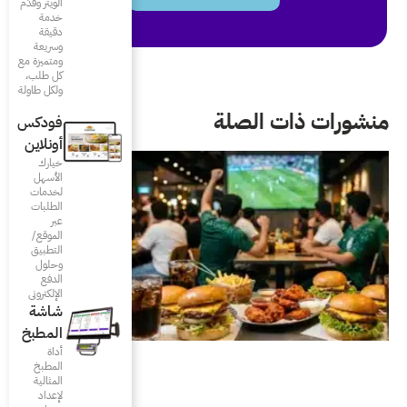
الويتر وقدّم
خدمة
دقيقة
وسريعة
ومتميزة مع
كل طلب،
ولكل طاولة
فودكس
أونلاين
خيارك
الأسهل
لخدمات
الطلبات
عبر
الموقع/
التطبيق
وحلول
الدفع
الإلكتروني
شاشة
المطبخ
أداة
المطبخ
المثالية
لإعداد