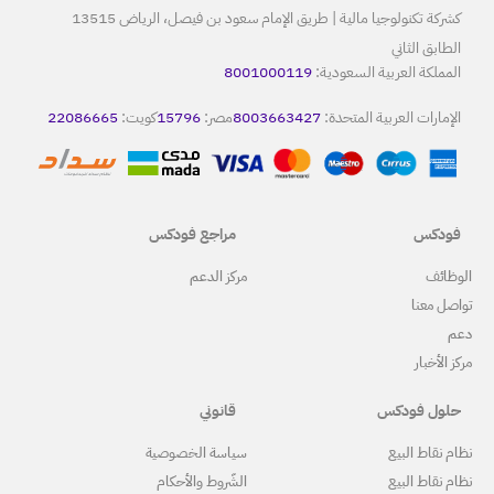
كشركة تكنولوجيا مالية | طريق الإمام سعود بن فيصل، الرياض 13515
80
8
مصر:
15796
كويت:
22086665
مراجع فودكس
ركز الدعم
قانوني
ياسة الخصوصية
لشّروط والأحكام