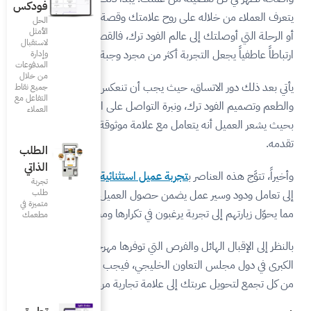
فودكس
ح علامتك وقصة مطعمك وصفاتك،
الحل
الأمثل
ود ترك، فالقصة القوية تخلق
لاستقبال
 من مجرد وجبة.
وإدارة
المدفوعات
من خلال
يجب أن تنعكس هويتك في الجودة
جميع نقاط
التفاعل مع
لتواصل على المنصات الرقمية،
العملاء
علامة موثوقة تعرف بالضبط ما
الطلب
الذاتي
يل استثنائية
من خدمة سريعة
تجربة
طلب
صول العميل على طلبه بسهولة،
متميزة في
في تكرارها ومشاركتها مع الآخرين.
مطعمك‎
تي توفرها مهرجانات الفود ترك
ليجي، فيجب الاستفادة القصوى
ة تجارية مرغوبة.