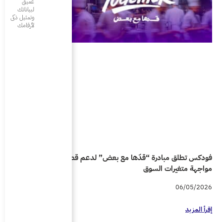
عميق
لبياناتك
وتمثيل ذكى
لأرقامك
ض” لدعم قطاع المطاعم في