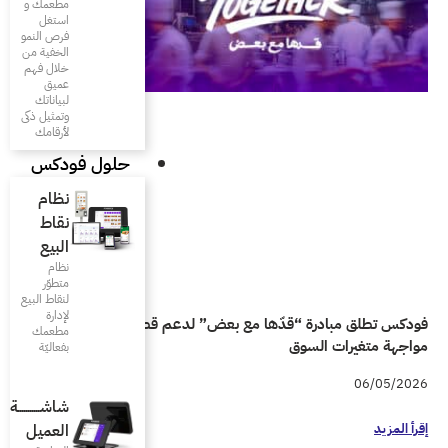
مطعمك و
استغل
فرص النمو
الخفية من
خلال فهم
عميق
لبياناتك
وتمثيل ذكى
لأرقامك
حلول فودكس
نظام
نقاط
البيع
نظام
متطوّر
لنقاط البيع
لإدارة
ض” لدعم قطاع المطاعم في
مطعمك
بفعاليّة
شاشـــــــــــة
العميل