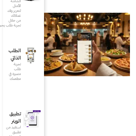
الشاشة
الأمثل
لتعزيز ولاء
عملائك
من خلال
تجربة طلب يحبونها
الطلب
الذاتي
تجربة
طلب
متميزة في
مطعمك‎
تطبيق
الويتر
استفيد من
تطبيق