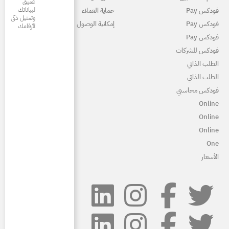
عميق
لبياناتك
ماية العملاء
وتمثيل ذكى
مكانية الوصول
لأرقامك