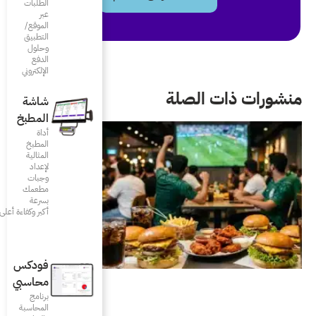
الطلبات
عبر
الموقع/
التطبيق
وحلول
الدفع
الإلكتروني
شاشة
المطبخ
أداة
المطبخ
المثالية
لإعداد
وجبات
مطعمك
بسرعة
أكبر وكفاءة أعلى
فودكس
محاسبي
برنامج
المحاسبة