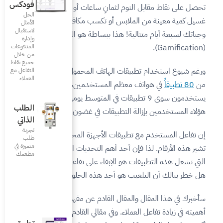
فودكس
نِ ساعات أو يرتفع مستواك بعد
الحل
أو تكسب مكافآت لطهيك
الأمثل
لاستقبال
 ببساطة هو التلعيب
وإدارة
المدفوعات
من خلال
جميع نقاط
هاتف المحمول حيث يوجد أكثر
التفاعل مع
العملاء
مستخدمين، لكنهم لا
56٪
من
الطلب
 أيام من تثبيتها.
الذاتي
تجربة
الأجهزة المحمولة متذبذب كما
طلب
متميزة في
م التحديات التي تواجه الشركات
مطعمك‎
بقاء على تفاعل المستخدم. لكن
حد هذه الحلول؟
لقادم عن مفهوم التلعيب ومدى
في مقالي القادم سيتمحور الحديث