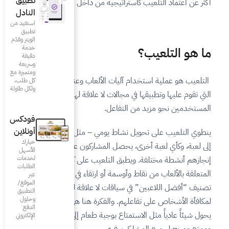
تطبيق
ية
من داخل مطعم
.
النادل
استفيد من
تطبيق
الويتر وقدّم
خدمة
دقيقة
وسريعة
ومتميزة مع
 الألعاب وعناصرها والمبادئ
كل طلب،
ولكل طاولة
 لا علاقة لها بالألعاب لتحفيز
عل.
فودكس
أونلاين
يومي – مثل زيارة مطعم ما –
خيارك
 المشاركون على مكافآت مقابل
الأسهل
لخدمات
تلعيب على كل أنواع الحوافز
الطلبات
 أو ارتقاء في المستويات أو حتى
عبر
الموقع/
لا علاقة لها بالألعاب أصلاً
التطبيق
وحلول
الفكرة هنا هي أن التلعيب
الدفع
ع بوجبة طعام إلى نشاط مشوق
الإلكتروني