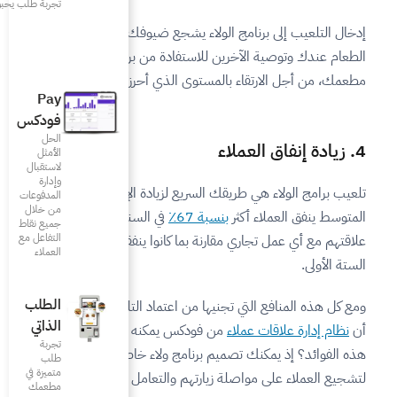
تجربة طلب يحبونها
 يشجع ضيوفك أكثر على تناول
تفادة من برنامج الولاء في
 الذي أحرزوه في البرنامج.
Pay
فودكس
الحل
الأمثل
لاستقبال
وإدارة
يع لزيادة الإيرادات. ففي
المدفوعات
من خلال
في السنة الثانية من
جميع نقاط
التفاعل مع
ما كانوا ينفقونه في الأشهر
العملاء
الطلب
من اعتماد التلعيب، فهل تعلم
الذاتي
دكس يمكنه تسهيل تحقيق
تجربة
برنامج ولاء خاص بمطعمك
طلب
متميزة في
تهم والتعامل معهم.
مطعمك‎