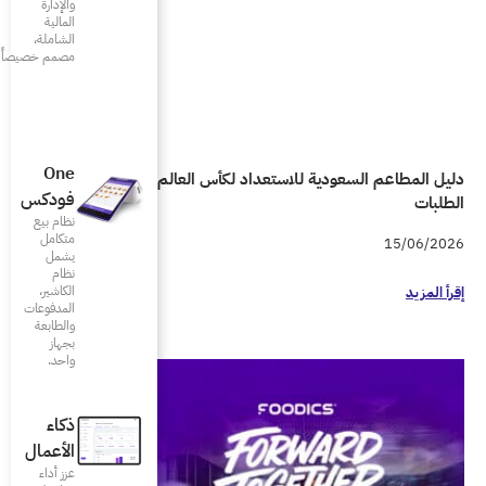
والإدارة
المالية
الشاملة،
مصمم خصيصاً للمطاعم
One
دليل المطاعم السعودية للاستعداد لكأس العالم 2026 واحتواء زيادة
فودكس
نظام بيع
متكامل
يشمل
نظام
الكاشير،
المدفوعات
والطابعة
بجهاز
واحد.
ذكاء
الأعمال
عزز أداء